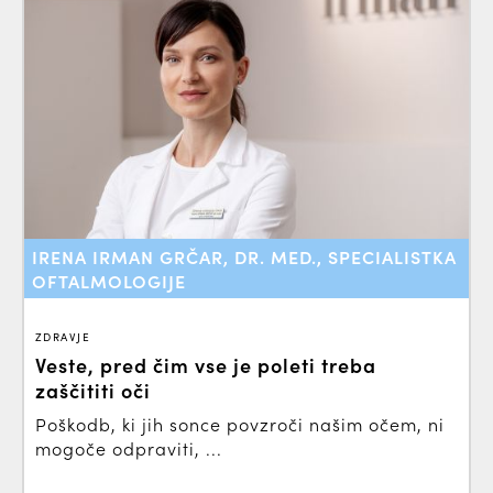
IRENA IRMAN GRČAR, DR. MED., SPECIALISTKA
OFTALMOLOGIJE
ZDRAVJE
Veste, pred čim vse je poleti treba
zaščititi oči
Poškodb, ki jih sonce povzroči našim očem, ni
mogoče odpraviti, ...