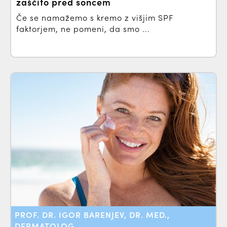
zaščito pred soncem
Če se namažemo s kremo z višjim SPF
faktorjem, ne pomeni, da smo ...
PROF. DR. IGOR BARENJEV, DR. MED.,
DERMATOLOG