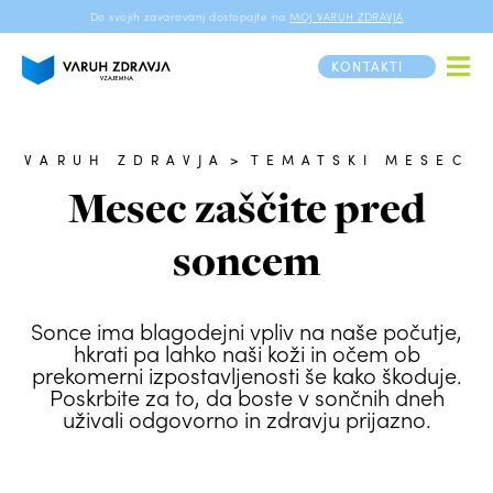
Do svojih zavarovanj dostopajte na
MOJ VARUH ZDRAVJA
KONTAKTI
VARUH ZDRAVJA
>
TEMATSKI MESEC
Mesec zaščite pred
soncem
Sonce ima blagodejni vpliv na naše počutje,
hkrati pa lahko naši koži in očem ob
prekomerni izpostavljenosti še kako škoduje.
Poskrbite za to, da boste v sončnih dneh
uživali odgovorno in zdravju prijazno.