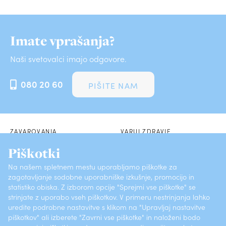
Imate vprašanja?
Naši svetovalci imajo odgovore.
080 20 60
PIŠITE NAM
ZAVAROVANJA
VARUJ ZDRAVJE
Piškotki
POSLOVALNICE
SKLENI PREK SPLETA
Na našem spletnem mestu uporabljamo piškotke za
zagotavljanje sodobne uporabniške izkušnje, promocijo in
O ZAVAROVALNICI
KONTAKTI
statistiko obiska. Z izborom opcije "Sprejmi vse piškotke" se
strinjate z uporabo vseh piškotkov. V primeru nestrinjanja lahko
PRIJAVI ŠKODO
POGOSTA VPRAŠANJA
uredite podrobne nastavitve s klikom na "Upravljaj nastavitve
piškotkov" ali izberete "Zavrni vse piškotke" in naloženi bodo