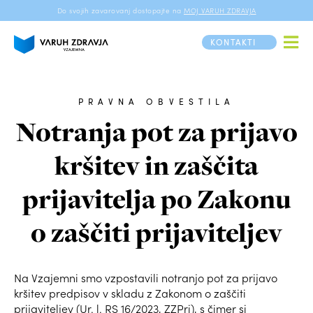
Do svojih zavarovanj dostopajte na
MOJ VARUH ZDRAVJA
KONTAKTI
PRAVNA OBVESTILA
Notranja pot za prijavo
kršitev in zaščita
prijavitelja po Zakonu
o zaščiti prijaviteljev
Na Vzajemni smo vzpostavili notranjo pot za prijavo
kršitev predpisov v skladu z Zakonom o zaščiti
prijaviteljev (Ur. l. RS 16/2023, ZZPri), s čimer si