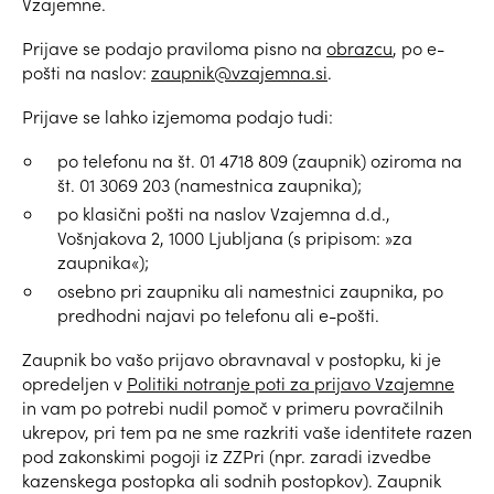
Vzajemne.
Prijave se podajo praviloma pisno na
obrazcu
, po e-
pošti na naslov:
zaupnik@vzajemna.si
.
Prijave se lahko izjemoma podajo tudi:
po telefonu na št. 01 4718 809 (zaupnik) oziroma na
št. 01 3069 203 (namestnica zaupnika);
po klasični pošti na naslov Vzajemna d.d.,
Vošnjakova 2, 1000 Ljubljana (s pripisom: »za
zaupnika«);
osebno pri zaupniku ali namestnici zaupnika, po
predhodni najavi po telefonu ali e-pošti.
Zaupnik bo vašo prijavo obravnaval v postopku, ki je
opredeljen v
Politiki notranje poti za prijavo Vzajemne
in vam po potrebi nudil pomoč v primeru povračilnih
ukrepov, pri tem pa ne sme razkriti vaše identitete razen
pod zakonskimi pogoji iz ZZPri (npr. zaradi izvedbe
kazenskega postopka ali sodnih postopkov). Zaupnik