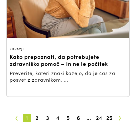
ZDRAVJE
Kako prepoznati, da potrebujete
zdravniško pomoč – in ne le počitek
Preverite, kateri znaki kažejo, da je čas za
posvet z zdravnikom. ...
‹
›
1
2
3
4
5
6
...
24
25