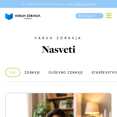
Do svojih zavarovanj dostopajte na
MOJ VARUH ZDRAVJA
KONTAKTI
VARUH ZDRAVJA
Nasveti
VSE
ZDRAVJE
DUŠEVNO ZDRAVJE
STARŠEVSTV