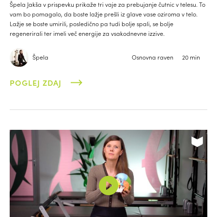
Špela Jakša v prispevku prikaže tri vaje za prebujanje čutnic v telesu. To
vam bo pomagalo, da boste lažje prešli iz glave vase oziroma v telo.
Lažje se boste umirili, posledično pa tudi bolje spali, se bolje
regenerirali ter imeli več energije za vsakodnevne izzive.
Špela
Osnovna raven
20 min
POGLEJ ZDAJ