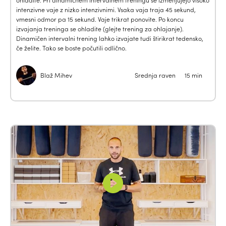
ohladite. Pri dinamičnem intervalnem treningu se izmenjujejo visoko
intenzivne vaje z nizko intenzivnimi. Vsaka vaja traja 45 sekund,
vmesni odmor pa 15 sekund. Vaje trikrat ponovite. Po koncu
izvajanja treninga se ohladite (glejte trening za ohlajanje).
Dinamičen intervalni trening lahko izvajate tudi štirikrat tedensko,
če želite. Tako se boste počutili odlično.
Blaž Mihev
Srednja raven
15 min