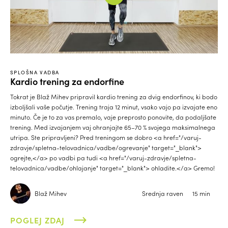
SPLOŠNA VADBA
Kardio trening za endorfine
Tokrat je Blaž Mihev pripravil kardio trening za dvig endorfinov, ki bodo
izboljšali vaše počutje. Trening traja 12 minut, vsako vajo pa izvajate eno
minuto. Če je to za vas premalo, vaje preprosto ponovite, da podaljšate
trening. Med izvajanjem vaj ohranjajte 65–70 % svojega maksimalnega
utripa. Ste pripravljeni? Pred treningom se dobro <a href="/varuj-
zdravje/spletna-telovadnica/vadbe/ogrevanje" target="_blank">
ogrejte,</a> po vadbi pa tudi <a href="/varuj-zdravje/spletna-
telovadnica/vadbe/ohlajanje" target="_blank"> ohladite.</a> Gremo!
Blaž Mihev
Srednja raven
15 min
POGLEJ ZDAJ