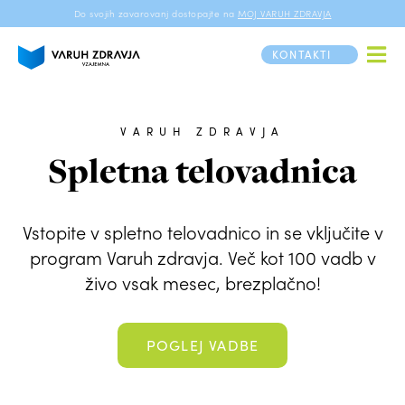
Do svojih zavarovanj dostopajte na
MOJ VARUH ZDRAVJA
KONTAKTI
VARUH ZDRAVJA
Spletna telovadnica
Vstopite v spletno telovadnico in se vključite v
program Varuh zdravja. Več kot 100 vadb v
živo vsak mesec, brezplačno!
POGLEJ VADBE