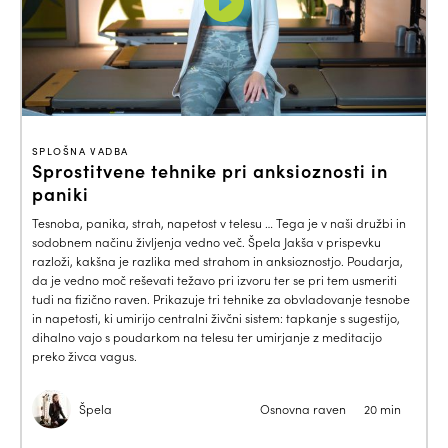
SPLOŠNA VADBA
Sprostitvene tehnike pri anksioznosti in
paniki
Tesnoba, panika, strah, napetost v telesu … Tega je v naši družbi in
sodobnem načinu življenja vedno več. Špela Jakša v prispevku
razloži, kakšna je razlika med strahom in anksioznostjo. Poudarja,
da je vedno moč reševati težavo pri izvoru ter se pri tem usmeriti
tudi na fizično raven. Prikazuje tri tehnike za obvladovanje tesnobe
in napetosti, ki umirijo centralni živčni sistem: tapkanje s sugestijo,
dihalno vajo s poudarkom na telesu ter umirjanje z meditacijo
preko živca vagus.
Špela
Osnovna raven
20 min