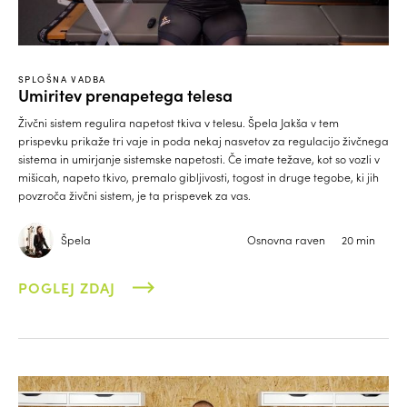
SPLOŠNA VADBA
Umiritev prenapetega telesa
Živčni sistem regulira napetost tkiva v telesu. Špela Jakša v tem
prispevku prikaže tri vaje in poda nekaj nasvetov za regulacijo živčnega
sistema in umirjanje sistemske napetosti. Če imate težave, kot so vozli v
mišicah, napeto tkivo, premalo gibljivosti, togost in druge tegobe, ki jih
povzroča živčni sistem, je ta prispevek za vas.
Špela
Osnovna raven
20 min
POGLEJ ZDAJ