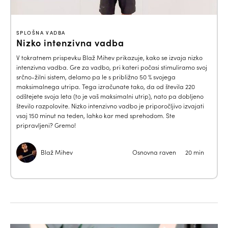
SPLOŠNA VADBA
Nizko intenzivna vadba
V tokratnem prispevku Blaž Mihev prikazuje, kako se izvaja nizko
intenzivna vadba. Gre za vadbo, pri kateri počasi stimuliramo svoj
srčno-žilni sistem, delamo pa le s približno 50 % svojega
maksimalnega utripa. Tega izračunate tako, da od števila 220
odštejete svoja leta (to je vaš maksimalni utrip), nato pa dobljeno
število razpolovite. Nizko intenzivno vadbo je priporočljivo izvajati
vsaj 150 minut na teden, lahko kar med sprehodom. Ste
pripravljeni? Gremo!
Blaž Mihev
Osnovna raven
20 min