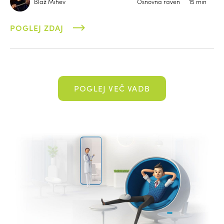
Blaž Mihev
Osnovna raven
15 min
POGLEJ ZDAJ
POGLEJ VEČ VADB