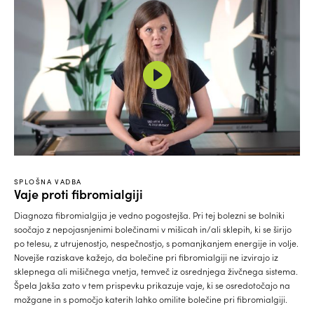
SPLOŠNA VADBA
Vaje proti fibromialgiji
Diagnoza fibromialgija je vedno pogostejša. Pri tej bolezni se bolniki
soočajo z nepojasnjenimi bolečinami v mišicah in/ali sklepih, ki se širijo
po telesu, z utrujenostjo, nespečnostjo, s pomanjkanjem energije in volje.
Novejše raziskave kažejo, da bolečine pri fibromialgiji ne izvirajo iz
sklepnega ali mišičnega vnetja, temveč iz osrednjega živčnega sistema.
Špela Jakša zato v tem prispevku prikazuje vaje, ki se osredotočajo na
možgane in s pomočjo katerih lahko omilite bolečine pri fibromialgiji.