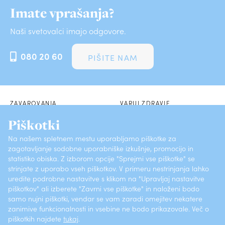
Imate vprašanja?
Naši svetovalci imajo odgovore.
080 20 60
PIŠITE NAM
ZAVAROVANJA
VARUJ ZDRAVJE
Piškotki
POSLOVALNICE
SKLENI PREK SPLETA
Na našem spletnem mestu uporabljamo piškotke za
zagotavljanje sodobne uporabniške izkušnje, promocijo in
O ZAVAROVALNICI
KONTAKTI
statistiko obiska. Z izborom opcije "Sprejmi vse piškotke" se
strinjate z uporabo vseh piškotkov. V primeru nestrinjanja lahko
PRIJAVI ŠKODO
POGOSTA VPRAŠANJA
uredite podrobne nastavitve s klikom na "Upravljaj nastavitve
piškotkov" ali izberete "Zavrni vse piškotke" in naloženi bodo
samo nujni piškotki, vendar se vam zaradi omejitev nekatere
Vsebine (ISSN 1581-372X)
Varstvo osebnih podatkov
zanimive funkcionalnosti in vsebine ne bodo prikazovale. Več o
piškotkih najdete
tukaj
.