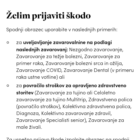
Želim prijaviti škodo
Spodnji obrazec uporabite v naslednjih primerih:
uveljavljanje zavarovalnine na podlagi
za
naslednjih zavarovanj:
Nezgodno zavarovanje,
Zavarovanje za težje bolezni, Zavarovanje za
primer raka, Zavarovanje bolezni srca in ožilja,
Zavarovanje COVID, Zavarovanje Dental (v primeru
raka ustne votline) ali
povračilo stroškov za opravljeno zdravstveno
za
storitev
(Zavarovanje za tujino ali Celoletno
zavarovanje za tujino Multitrip, Zdravstvena polica
(povračilo stroškov), Kolektivna zdravstvena polica,
Diagnoza, Kolektivno zavarovanje zdravil,
Zavarovanje Specialisti senior), Zavarovanje za
male živali.
Za uspešno prijavo škode izpolnite obrazec na spodnji