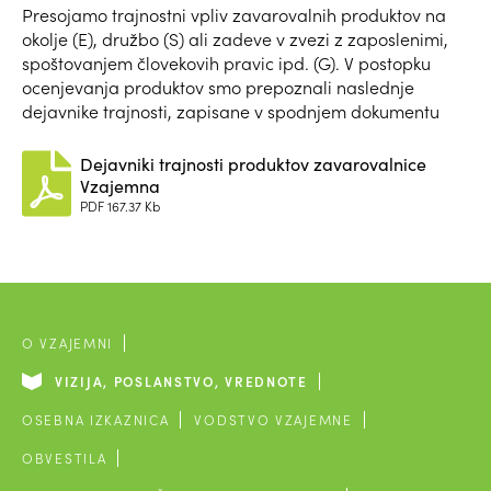
Presojamo trajnostni vpliv zavarovalnih produktov na
okolje (E), družbo (S) ali zadeve v zvezi z zaposlenimi,
spoštovanjem človekovih pravic ipd. (G). V postopku
ocenjevanja produktov smo prepoznali naslednje
dejavnike trajnosti, zapisane v spodnjem dokumentu
Dejavniki trajnosti produktov zavarovalnice
Vzajemna
PDF
167.37 Kb
O VZAJEMNI
VIZIJA, POSLANSTVO, VREDNOTE
OSEBNA IZKAZNICA
VODSTVO VZAJEMNE
OBVESTILA