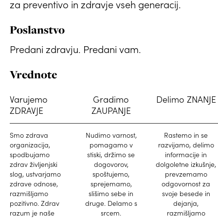
za preventivo in zdravje vseh generacij.
Poslanstvo
Predani zdravju. Predani vam.
Vrednote
Varujemo
Gradimo
Delimo ZNANJE
ZDRAVJE
ZAUPANJE
Smo zdrava
Nudimo varnost,
Rastemo in se
organizacija,
pomagamo v
razvijamo, delimo
spodbujamo
stiski, držimo se
informacije in
zdrav življenjski
dogovorov,
dolgoletne izkušnje,
slog, ustvarjamo
spoštujemo,
prevzemamo
zdrave odnose,
sprejemamo,
odgovornost za
razmišljamo
slišimo sebe in
svoje besede in
pozitivno. Zdrav
druge. Delamo s
dejanja,
razum je naše
srcem.
razmišljamo