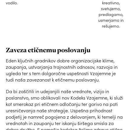
vodilo.
kreativno,
svetujemo,
predlagamo,
usmerjamo in
rešujemo.
Zaveza etičnemu poslovanju
Eden ključnih gradnikov dobre organizacijske klime,
zaupanja, ustvarjanja trajnostnih odnosov, razvoja in
ugleda ter s tem dolgoročne uspešnosti Vzajemne je
tudi naša zavezanost k etičnemu poslovanju.
Da bi zaščitili in udejanjili naše vrednote, vizijo in
poslanstvo, smo oblikovali nov Kodeks Vzajemne, ki služi
kot smerokaz pri etičnem odločanju ter gorivo na poti
uresničevanja naše strategije. Uspešna prihodnost
podjetij je namreč pogojena z delovanjem, ki temelji na
vrednotah in zaupanju ter iskanju širšega smisla za
dobro družbe. S pomočjo kodeksa želimo zdravo etično