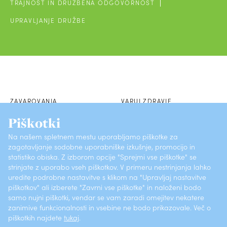
TRAJNOST IN DRUŽBENA ODGOVORNOST
UPRAVLJANJE DRUŽBE
ZAVAROVANJA
VARUJ ZDRAVJE
Piškotki
POSLOVALNICE
SKLENI PREK SPLETA
Na našem spletnem mestu uporabljamo piškotke za
zagotavljanje sodobne uporabniške izkušnje, promocijo in
O ZAVAROVALNICI
KONTAKTI
statistiko obiska. Z izborom opcije "Sprejmi vse piškotke" se
strinjate z uporabo vseh piškotkov. V primeru nestrinjanja lahko
PRIJAVI ŠKODO
POGOSTA VPRAŠANJA
uredite podrobne nastavitve s klikom na "Upravljaj nastavitve
piškotkov" ali izberete "Zavrni vse piškotke" in naloženi bodo
samo nujni piškotki, vendar se vam zaradi omejitev nekatere
Vsebine (ISSN 1581-372X)
Varstvo osebnih podatkov
zanimive funkcionalnosti in vsebine ne bodo prikazovale. Več o
piškotkih najdete
tukaj
.