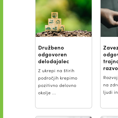
Družbeno
Zave
odgovoren
odgov
delodajalec
traj
razv
Z ukrepi na štirih
Razvoj
področjih krepimo
na zdr
pozitivno delovno
ljudi in
okolje ...