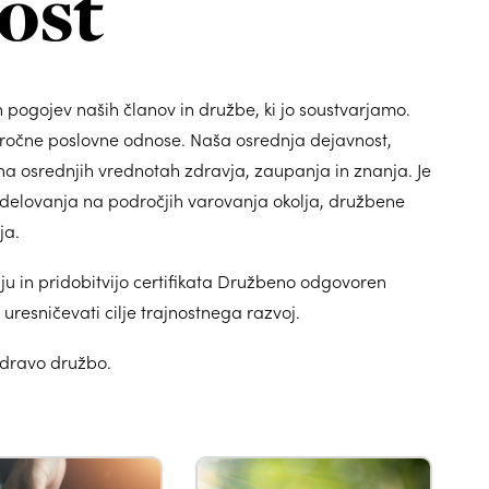
ost
kih pogojev naših članov in družbe, ki jo soustvarjamo.
oročne poslovne odnose. Naša osrednja dejavnost,
a osrednjih vrednotah zdravja, zaupanja in znanja. Je
a delovanja na področjih varovanja okolja, družbene
ja.
u in pridobitvijo certifikata Družbeno odgovoren
 uresničevati cilje trajnostnega razvoj.
zdravo družbo.