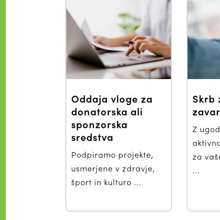
Oddaja vloge za
Skrb 
donatorska ali
zava
sponzorska
Z ugod
sredstva
aktivn
Podpiramo projekte,
za vaš
usmerjene v zdravje,
...
šport in kulturo ...