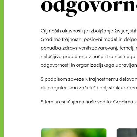
odgovorn
Cilj naših aktivnosti je izboljšanje življenjs
Gradimo trajnostni poslovni model in dolg
ponudba zdravstvenih zavarovanj, temelji n
neločljivo prepletena z načeli trajnostneg
odgovornosti in organizacijskega upravljan
S podpisom zaveze k trajnostnemu delovanj
delodajalec smo začeli še bolj strukturirano
S tem uresničujemo naše vodilo: Gradimo 