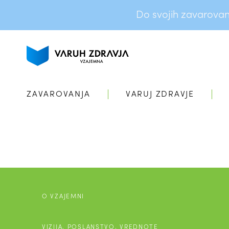
Do svojih zavarovanj 
ZAVAROVANJA
VARUJ ZDRAVJE
O VZAJEMNI
VIZIJA, POSLANSTVO, VREDNOTE