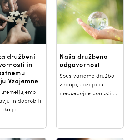
za družbeni
Naša družbena
ornosti in
odgovornost
nostnemu
Soustvarjamo družbo
oju Vzajemne
znanja, sožitja in
 utemeljujemo
medsebojne pomoči ...
avju in dobrobiti
 okolja ...