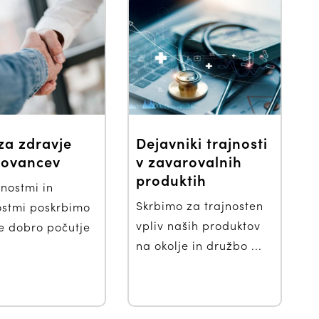
za zdravje
Dejavniki trajnosti
rovancev
v zavarovalnih
produktih
nostmi in
Skrbimo za trajnosten
ostmi poskrbimo
vpliv naših produktov
e dobro počutje
na okolje in družbo ...