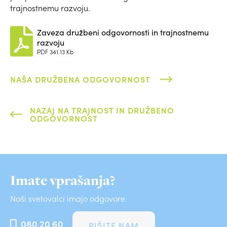
trajnostnemu razvoju.
Zaveza družbeni odgovornosti in trajnostnemu
razvoju
PDF
341.13 Kb
NAŠA DRUŽBENA ODGOVORNOST
NAZAJ NA TRAJNOST IN DRUŽBENO
ODGOVORNOST
Imate vprašanja?
Naši svetovalci imajo odgovore.
080 20 60
PIŠITE NAM