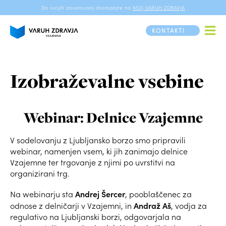
Do svojih zavarovanj dostopajte na
MOJ VARUH ZDRAVJA
KONTAKTI
Izobraževalne vsebine
Webinar: Delnice Vzajemne
V sodelovanju z Ljubljansko borzo smo pripravili
webinar, namenjen vsem, ki jih zanimajo delnice
Vzajemne ter trgovanje z njimi po uvrstitvi na
organizirani trg.
Andrej Šercer
Na webinarju sta
, pooblaščenec za
Andraž Aš
odnose z delničarji v Vzajemni, in
, vodja za
regulativo na Ljubljanski borzi, odgovarjala na