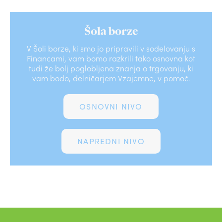
Šola borze
V Šoli borze, ki smo jo pripravili v sodelovanju s
Financami, vam bomo razkrili tako osnovna kot
tudi že bolj poglobljena znanja o trgovanju, ki
vam bodo, delničarjem Vzajemne, v pomoč.
OSNOVNI NIVO
NAPREDNI NIVO