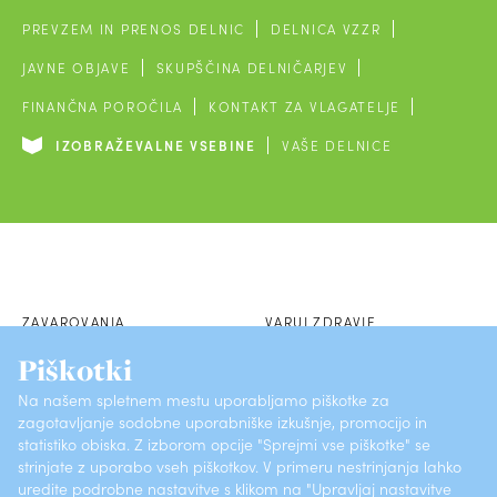
PREVZEM IN PRENOS DELNIC
DELNICA VZZR
JAVNE OBJAVE
SKUPŠČINA DELNIČARJEV
FINANČNA POROČILA
KONTAKT ZA VLAGATELJE
IZOBRAŽEVALNE VSEBINE
VAŠE DELNICE
ZAVAROVANJA
VARUJ ZDRAVJE
Piškotki
POSLOVALNICE
SKLENI PREK SPLETA
Na našem spletnem mestu uporabljamo piškotke za
zagotavljanje sodobne uporabniške izkušnje, promocijo in
O ZAVAROVALNICI
KONTAKTI
statistiko obiska. Z izborom opcije "Sprejmi vse piškotke" se
strinjate z uporabo vseh piškotkov. V primeru nestrinjanja lahko
PRIJAVI ŠKODO
POGOSTA VPRAŠANJA
uredite podrobne nastavitve s klikom na "Upravljaj nastavitve