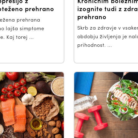
presijo z
Kroničnim bolezni
oteženo prehrano
izognite tudi z zdr
prehrano
ežena prehrana
Skrb za zdravje v vsak
o lajša simptome
obdobju življenja je na
. Kaj torej ...
prihodnost. ...