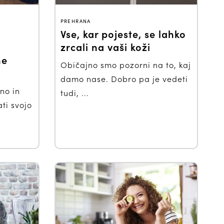
PREHRANA
Vse, kar pojeste, se lahko
zrcali na vaši koži
ne
Običajno smo pozorni na to, kaj
damo nase. Dobro pa je vedeti
no in
tudi, ...
ti svojo