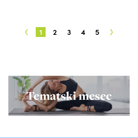
‹
›
1
2
3
4
5
Tematski mesec