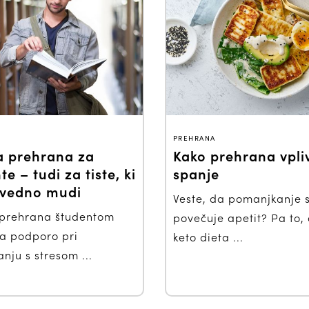
PREHRANA
a prehrana za
Kako prehrana vpli
e – tudi za tiste, ki
spanje
 vedno mudi
Veste, da pomanjkanje 
prehrana študentom
povečuje apetit? Pa to, 
 podporo pri
keto dieta ...
nju s stresom ...