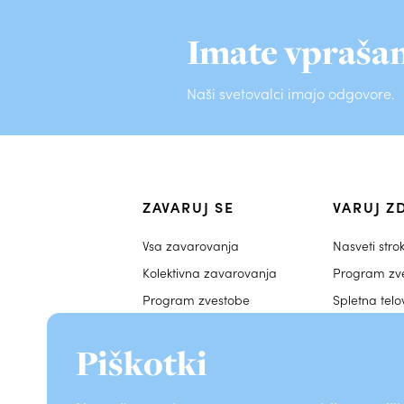
Imate vprašan
Naši svetovalci imajo odgovore.
ZAVARUJ SE
VARUJ Z
Vsa zavarovanja
Nasveti stro
Kolektivna zavarovanja
Program zv
Program zvestobe
Spletna tel
Ugodnosti
Piškotki
Nasveti
Zdravstveni 