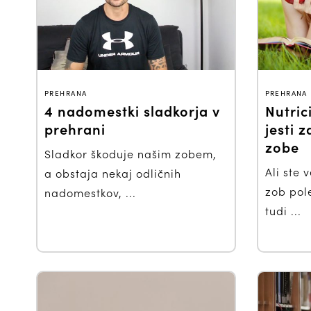
PREHRANA
PREHRANA
4 nadomestki sladkorja v
Nutric
prehrani
jesti 
zobe
Sladkor škoduje našim zobem,
Ali ste 
a obstaja nekaj odličnih
zob pol
nadomestkov, ...
tudi ...