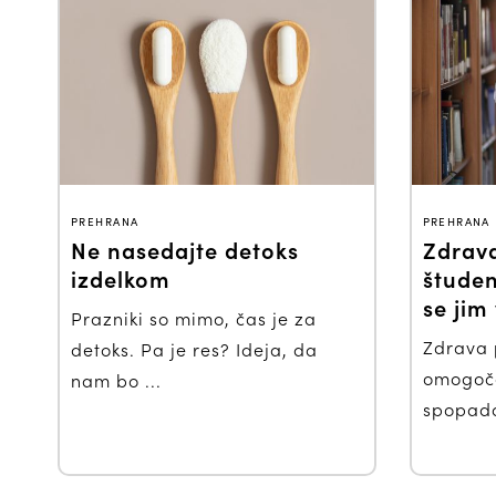
PREHRANA
PREHRANA
Ne nasedajte detoks
Zdrav
izdelkom
študent
se jim
Prazniki so mimo, čas je za
Zdrava 
detoks. Pa je res? Ideja, da
omogoča
nam bo ...
spopada