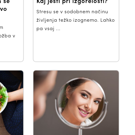
m se
Kaj jesti pri izgorelosti?
avo
Stresu se v sodobnem načinu
življenja težko izognemo. Lahko
em
pa vsaj ...
ložba v