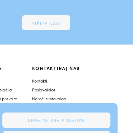
PIŠITE NAM
E
KONTAKTIRAJ NAS
Kontakti
lačila
Poslovalnice
a prevaro
Naroči svetovalca
njakov
dne igre
SPREJMI VSE PIŠKOTKE
aruh