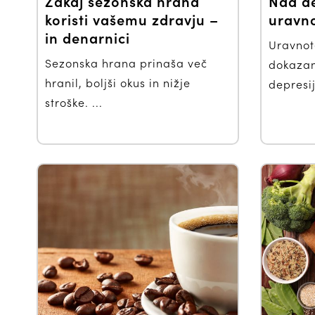
Zakaj sezonska hrana
Nad de
koristi vašemu zdravju –
uravn
in denarnici
Uravnot
Sezonska hrana prinaša več
dokazan
hranil, boljši okus in nižje
depresije
stroške. ...