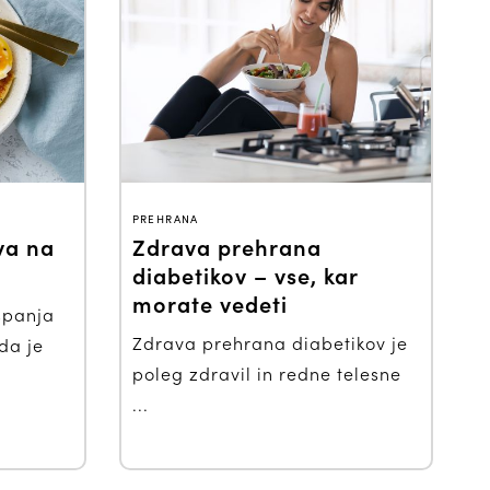
PREHRANA
va na
Zdrava prehrana
diabetikov – vse, kar
morate vedeti
spanja
Zdrava prehrana diabetikov je
da je
poleg zdravil in redne telesne
...