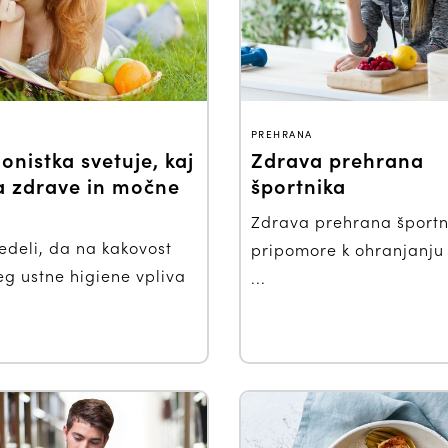
PREHRANA
ionistka svetuje, kaj
Zdrava prehrana
za zdrave in močne
športnika
Zdrava prehrana športn
vedeli, da na kakovost
pripomore k ohranjanju
eg ustne higiene vpliva
...