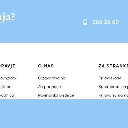
ja?
080 20 60
DRAVJE
O NAS
ZA STRANK
kovnjakov
O zavarovalnici
Prijavi škodo
estobe
Za partnerje
Spremembe in p
ovadnica
Novinarsko središče
Prijava suma n
Novice in aktivnosti
Nasveti strokov
Zaposlitev
Akcije in nagra
vprašalniki
Skupina Varuh zdravja
O portalu Moj V
zdravja