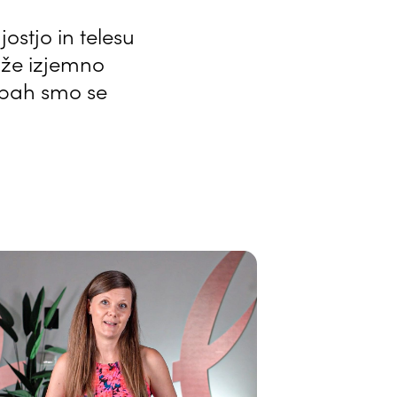
ostjo in telesu
kože izjemno
mbah smo se