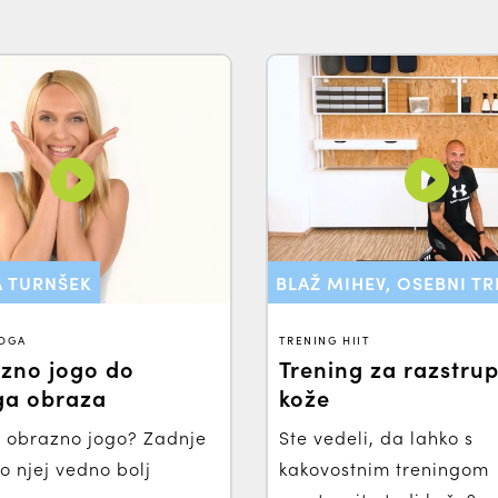
A TURNŠEK
BLAŽ MIHEV, OSEBNI T
JOGA
TRENING HIIT
zno jogo do
Trening za razstrup
ga obraza
kože
 obrazno jogo? Zadnje
Ste vedeli, da lahko s
o njej vedno bolj
kakovostnim treningom