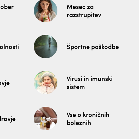
dober
Mesec za
razstrupitev
polnosti
Športne poškodbe
Virusi in imunski
avje
sistem
Vse o kroničnih
ravje
boleznih