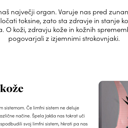
aš največji organ. Varuje nas pred zunanj
čati toksine, zato sta zdravje in stanje 
O koži, zdravju kože in kožnih spreme
pogovarjali z izjemnimi strokovnjaki.
 kože
 sistemom. Če limfni sistem ne deluje
azlične načine. Špela Jakša nas tokrat uči
spodbudili svoj limfni sistem, hkrati pa nas