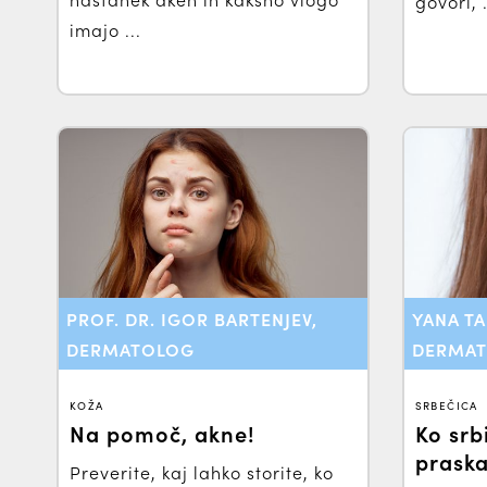
govori, .
imajo ...
PROF. DR. IGOR BARTENJEV,
YANA T
DERMATOLOG
DERMAT
KOŽA
SRBEČICA
Na pomoč, akne!
Ko srb
praska
Preverite, kaj lahko storite, ko