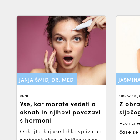
JANJA ŠMID, DR. MED.
JASMIN
AKNE
OBRAZNA 
Vse, kar morate vedeti o
Z obra
aknah in njihovi povezavi
sijoče
s hormoni
Poznate
Odkrijte, kaj vse lahko vpliva na
čase se 
nastanek aken in kakšno vlogo