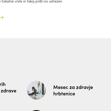
i čakalne vrste in takoj prišli na ustrezen
rih
Mesec za zdravje
 zdrave
hrbtenice