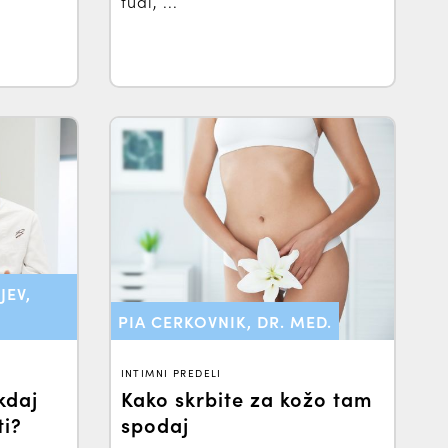
.
tudi, ...
JEV,
PIA CERKOVNIK, DR. MED.
INTIMNI PREDELI
kdaj
Kako skrbite za kožo tam
ti?
spodaj