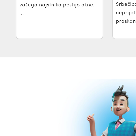
Srbečic
vašega najstnika pestijo akne.
neprijet
...
praskanj