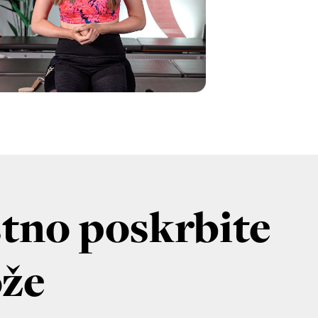
stno poskrbite
ože