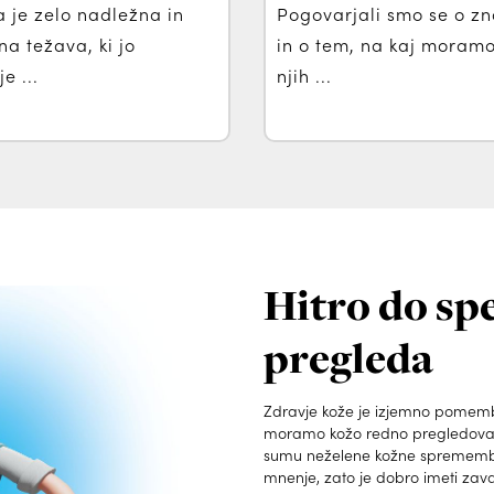
a je zelo nadležna in
Pogovarjali smo se o z
na težava, ki jo
in o tem, na kaj moramo 
e ...
njih ...
Hitro do spe
pregleda
Zdravje kože je izjemno pomem
moramo kožo redno pregledova
sumu neželene kožne spremembe 
mnenje, zato je dobro imeti zava