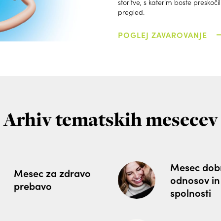
storitve, s katerim boste preskočil
pregled.
POGLEJ ZAVAROVANJE
Arhiv tematskih mesecev
Mesec dob
Mesec za zdravo
odnosov in
prebavo
spolnosti