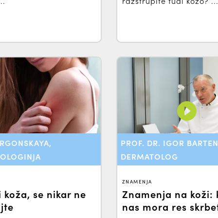
..
razstrupite tudi kožo? ..
ARGONSKAYA,
PROF. DR. IGOR BARTEN
OLOGINJA
DERMATOLOG
ZNAMENJA
i koža, se nikar ne
Znamenja na koži: 
jte
nas mora res skrbe