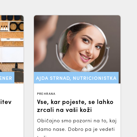
RENER
AJDA STRNAD, NUTRICIONISTKA
PREHRANA
itev
Vse, kar pojeste, se lahko
zrcali na vaši koži
Običajno smo pozorni na to, kaj
damo nase. Dobro pa je vedeti