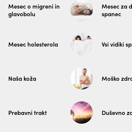
Mesec o migreni in
Mesec za 
glavobolu
spanec
Mesec holesterola
Vsi vidiki s
Naša koža
Moško zdr
Prebavni trakt
Duševno zd