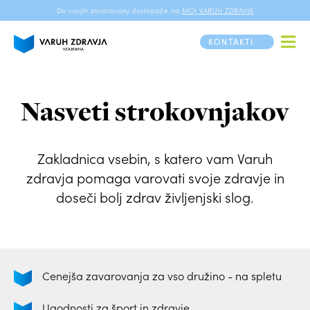
Do svojih zavarovanj dostopajte na
MOJ VARUH ZDRAVJA
KONTAKTI
Nasveti strokovnjakov
Zakladnica vsebin, s katero vam Varuh
zdravja pomaga varovati svoje zdravje in
doseči bolj zdrav življenjski slog.
Cenejša zavarovanja za
vso družino - na spletu
Ugodnosti za šport
in zdravje