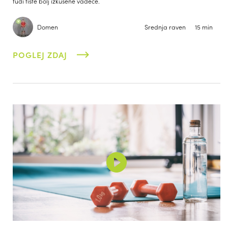
tudi tiste bolj izkušene vadeče.
Domen
Srednja raven
15 min
POGLEJ ZDAJ