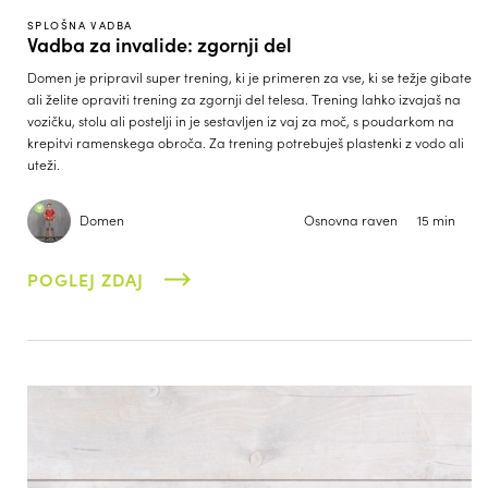
SPLOŠNA VADBA
Vadba za invalide: zgornji del
Domen je pripravil super trening, ki je primeren za vse, ki se težje gibate
ali želite opraviti trening za zgornji del telesa. Trening lahko izvajaš na
vozičku, stolu ali postelji in je sestavljen iz vaj za moč, s poudarkom na
krepitvi ramenskega obroča. Za trening potrebuješ plastenki z vodo ali
uteži.
Domen
Osnovna raven
15 min
POGLEJ ZDAJ