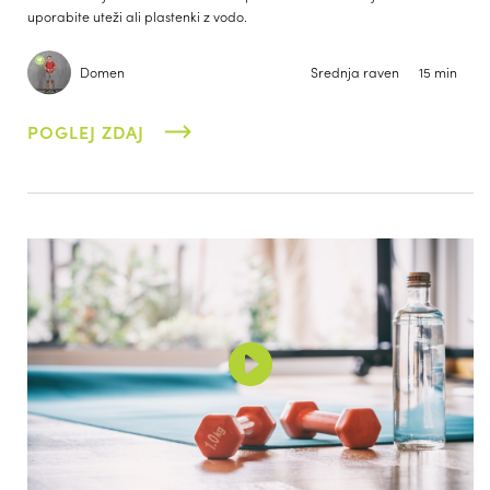
uporabite uteži ali plastenki z vodo.
Domen
Srednja raven
15 min
POGLEJ ZDAJ