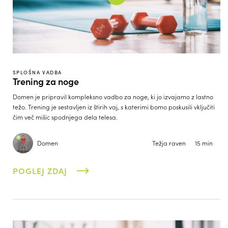
SPLOŠNA VADBA
Trening za noge
Domen je pripravil kompleksno vadbo za noge, ki jo izvajamo z lastno
težo. Trening je sestavljen iz štirih vaj, s katerimi bomo poskusili vključiti
čim več mišic spodnjega dela telesa.
Domen
Težja raven
15 min
POGLEJ ZDAJ