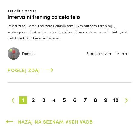
SPLOŠNA VADBA
Intervalni trening za celo telo
Pridruži se Domnu na zelo učinkovitem 15-minutnemu treningu,
sestavljenem iz 4 vaj za celo telo, ki so primerne tako za začetnike, kot
tudi tiste bolj izkušene vadeče.
Domen
Srednja raven
15 min
POGLEJ ZDAJ
‹
›
1
2
3
4
5
6
7
8
9
10
NAZAJ NA SEZNAM VSEH VADB