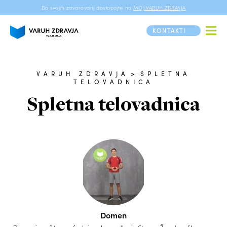
Do svojih zavarovanj dostopajte na
MOJ VARUH ZDRAVJA
KONTAKTI
VARUH ZDRAVJA
>
SPLETNA
TELOVADNICA
Spletna telovadnica
Domen