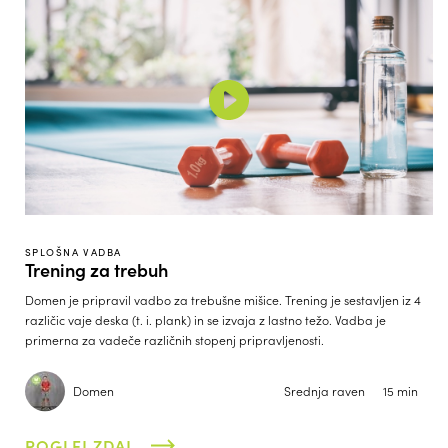
SPLOŠNA VADBA
Trening za trebuh
Domen je pripravil vadbo za trebušne mišice. Trening je sestavljen iz 4
različic vaje deska (t. i. plank) in se izvaja z lastno težo. Vadba je
primerna za vadeče različnih stopenj pripravljenosti.
Domen
Srednja raven
15 min
POGLEJ ZDAJ