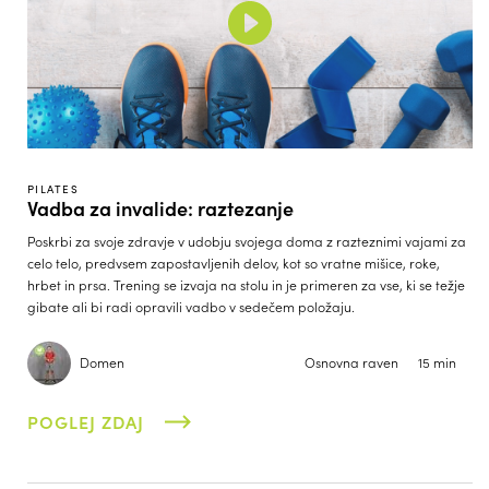
PILATES
Vadba za invalide: raztezanje
Poskrbi za svoje zdravje v udobju svojega doma z razteznimi vajami za
celo telo, predvsem zapostavljenih delov, kot so vratne mišice, roke,
hrbet in prsa. Trening se izvaja na stolu in je primeren za vse, ki se težje
gibate ali bi radi opravili vadbo v sedečem položaju.
Domen
Osnovna raven
15 min
POGLEJ ZDAJ