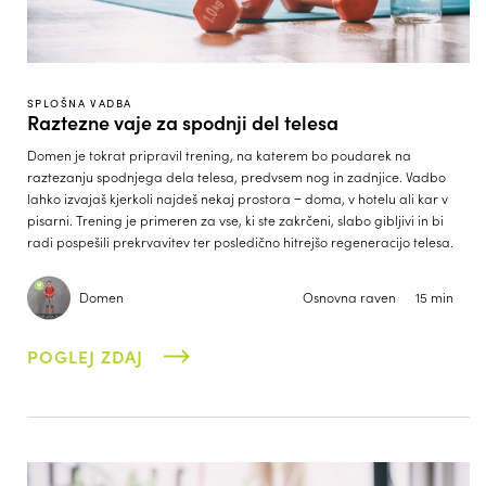
SPLOŠNA VADBA
Raztezne vaje za spodnji del telesa
Domen je tokrat pripravil trening, na katerem bo poudarek na
raztezanju spodnjega dela telesa, predvsem nog in zadnjice. Vadbo
lahko izvajaš kjerkoli najdeš nekaj prostora − doma, v hotelu ali kar v
pisarni. Trening je primeren za vse, ki ste zakrčeni, slabo gibljivi in bi
radi pospešili prekrvavitev ter posledično hitrejšo regeneracijo telesa.
Domen
Osnovna raven
15 min
POGLEJ ZDAJ