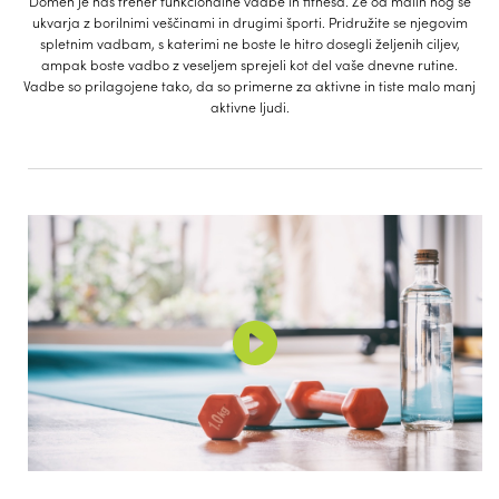
Domen je naš trener funkcionalne vadbe in fitnesa. Že od malih nog se
ukvarja z borilnimi veščinami in drugimi športi. Pridružite se njegovim
spletnim vadbam, s katerimi ne boste le hitro dosegli željenih ciljev,
ampak boste vadbo z veseljem sprejeli kot del vaše dnevne rutine.
Vadbe so prilagojene tako, da so primerne za aktivne in tiste malo manj
aktivne ljudi.