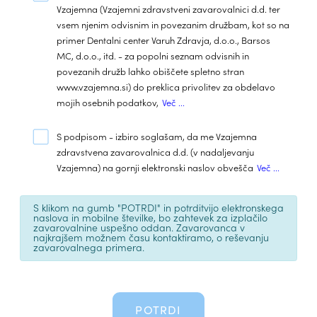
Vzajemna (Vzajemni zdravstveni zavarovalnici d.d. ter
vsem njenim odvisnim in povezanim družbam, kot so na
primer Dentalni center Varuh Zdravja, d.o.o., Barsos
MC, d.o.o., itd. - za popolni seznam odvisnih in
povezanih družb lahko obiščete spletno stran
www.vzajemna.si) do preklica privolitev za obdelavo
mojih osebnih podatkov,
Več ...
S podpisom - izbiro soglašam, da me Vzajemna
zdravstvena zavarovalnica d.d. (v nadaljevanju
Vzajemna) na gornji elektronski naslov obvešča
Več ...
S klikom na gumb "POTRDI" in potrditvijo elektronskega
naslova in mobilne številke, bo zahtevek za izplačilo
zavarovalnine uspešno oddan. Zavarovanca v
najkrajšem možnem času kontaktiramo, o reševanju
zavarovalnega primera.
POTRDI