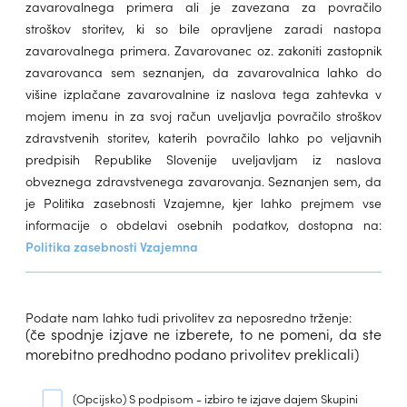
zavarovalnega primera ali je zavezana za povračilo
stroškov storitev, ki so bile opravljene zaradi nastopa
zavarovalnega primera. Zavarovanec oz. zakoniti zastopnik
zavarovanca sem seznanjen, da zavarovalnica lahko do
višine izplačane zavarovalnine iz naslova tega zahtevka v
mojem imenu in za svoj račun uveljavlja povračilo stroškov
zdravstvenih storitev, katerih povračilo lahko po veljavnih
predpisih Republike Slovenije uveljavljam iz naslova
obveznega zdravstvenega zavarovanja. Seznanjen sem, da
je Politika zasebnosti Vzajemne, kjer lahko prejmem vse
informacije o obdelavi osebnih podatkov, dostopna na:
Politika zasebnosti Vzajemna
Podate nam lahko tudi privolitev za neposredno trženje:
(če spodnje izjave ne izberete, to ne pomeni, da ste
morebitno predhodno podano privolitev preklicali)
(Opcijsko)
S podpisom - izbiro te izjave dajem Skupini