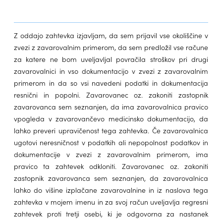
Z oddajo zahtevka izjavljam, da sem prijavil vse okoliščine v
zvezi z zavarovalnim primerom, da sem predložil vse račune
za katere ne bom uveljavljal povračila stroškov pri drugi
zavarovalnici in vso dokumentacijo v zvezi z zavarovalnim
primerom in da so vsi navedeni podatki in dokumentacija
resnični in popolni. Zavarovanec oz. zakoniti zastopnik
zavarovanca sem seznanjen, da ima zavarovalnica pravico
vpogleda v zavarovančevo medicinsko dokumentacijo, da
lahko preveri upravičenost tega zahtevka. Če zavarovalnica
ugotovi neresničnost v podatkih ali nepopolnost podatkov in
dokumentacije v zvezi z zavarovalnim primerom, ima
pravico ta zahtevek odkloniti. Zavarovanec oz. zakoniti
zastopnik zavarovanca sem seznanjen, da zavarovalnica
lahko do višine izplačane zavarovalnine in iz naslova tega
zahtevka v mojem imenu in za svoj račun uveljavlja regresni
zahtevek proti tretji osebi, ki je odgovorna za nastanek