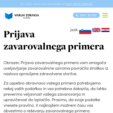
Do svojih zavarovanj dostopajte na
MOJ VARUH ZDRAVJA
080 20 60
Jezik:
si
en
hr
Prijava
zavarovalnega primera
Obrazec Prijava zavarovalnega primera vam omogoča
uveljavljanje zavarovalnine oziroma povračila stroškov iz
naslova opravljene zdravstvene storitve.
Za uspešno obravnavo vašega primera potrebujemo
nekaj vaših podatkov in vsa potrebna dokazila, da lahko
preverimo veljavnost vašega zavarovanja in
upravičenost do izplačila. Prosimo, da svoje podatke
vnesete pravilno. V najkrajšem možnem času vas
obvestimo o reševanju zavarovalnega primera.