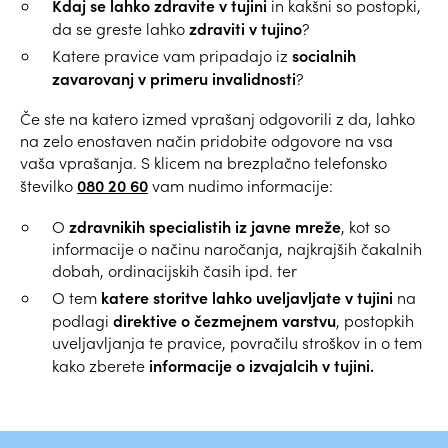
Kdaj se lahko zdravite v tujini
in kakšni so postopki,
zdraviti v tujino
da se greste lahko
?
socialnih
Katere pravice vam pripadajo iz
zavarovanj v primeru invalidnosti
?
Če ste na katero izmed vprašanj odgovorili z da, lahko
na zelo enostaven način pridobite odgovore na vsa
vaša vprašanja. S klicem na brezplačno telefonsko
080 20 60
številko
vam nudimo informacije:
zdravnikih specialistih iz javne mreže
O
, kot so
informacije o načinu naročanja, najkrajših čakalnih
dobah, ordinacijskih časih ipd. ter
katere storitve lahko uveljavljate v tujini
O tem
na
direktive o čezmejnem varstvu
podlagi
, postopkih
uveljavljanja te pravice, povračilu stroškov in o tem
informacije o izvajalcih v tujini.
kako zberete