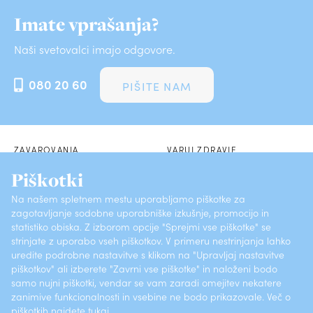
Imate vprašanja?
Naši svetovalci imajo odgovore.
080 20 60
PIŠITE NAM
ZAVAROVANJA
VARUJ ZDRAVJE
Piškotki
POSLOVALNICE
SKLENI PREK SPLETA
Na našem spletnem mestu uporabljamo piškotke za
zagotavljanje sodobne uporabniške izkušnje, promocijo in
O ZAVAROVALNICI
KONTAKTI
statistiko obiska. Z izborom opcije "Sprejmi vse piškotke" se
strinjate z uporabo vseh piškotkov. V primeru nestrinjanja lahko
PRIJAVI ŠKODO
POGOSTA VPRAŠANJA
uredite podrobne nastavitve s klikom na "Upravljaj nastavitve
piškotkov" ali izberete "Zavrni vse piškotke" in naloženi bodo
samo nujni piškotki, vendar se vam zaradi omejitev nekatere
Vsebine (ISSN 1581-372X)
Varstvo osebnih podatkov
zanimive funkcionalnosti in vsebine ne bodo prikazovale. Več o
piškotkih najdete
tukaj
.