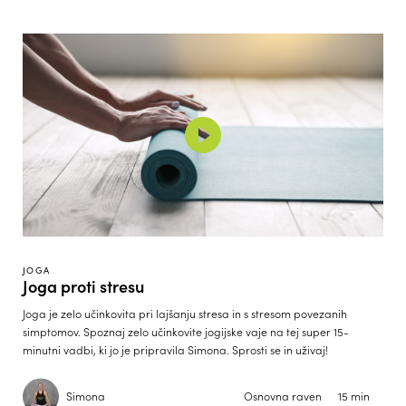
JOGA
Joga proti stresu
Joga je zelo učinkovita pri lajšanju stresa in s stresom povezanih
simptomov. Spoznaj zelo učinkovite jogijske vaje na tej super 15-
minutni vadbi, ki jo je pripravila Simona. Sprosti se in uživaj!
Simona
Osnovna raven
15 min