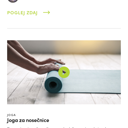
POGLEJ ZDAJ
JOGA
Joga za nosečnice