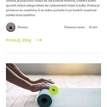
Simona je pripravila vadbo za vse bodoče mamice, s katero bomo
sprostili mišice celega telesa ter razbremenili hrbet in kolke. Praksa je
primerna za nosečnice, ki se dobro počutite in pri katerih nosečnost
poteka brez zapletov.
Simona
Osnovna raven
15 min
POGLEJ ZDAJ