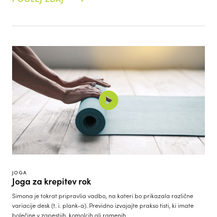
JOGA
Joga za krepitev rok
Simona je tokrat pripravlia vadbo, na kateri bo prikazala različne
variacije desk (t. i. plank-a). Previdno izvajajte prakso tisti, ki imate
bolečine v zapestjih, komolcih ali ramenih.