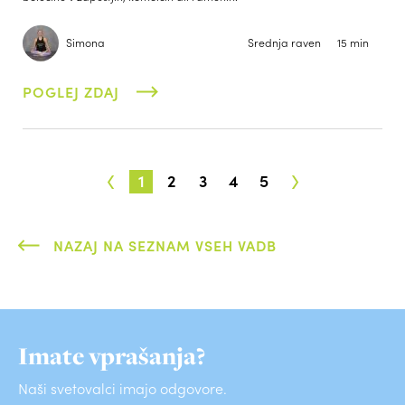
Simona
Srednja raven
15 min
POGLEJ ZDAJ
‹
›
1
2
3
4
5
NAZAJ NA SEZNAM VSEH VADB
Imate vprašanja?
Naši svetovalci imajo odgovore.