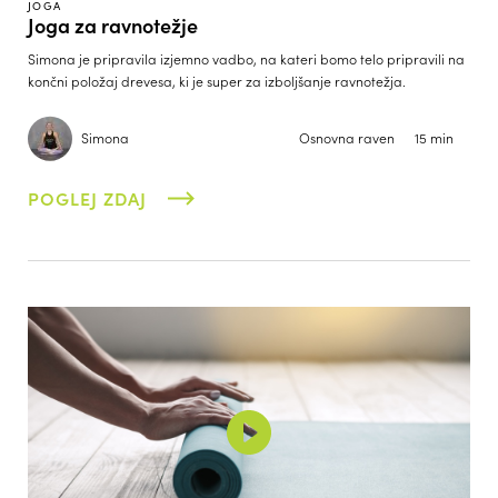
JOGA
Joga za ravnotežje
Simona je pripravila izjemno vadbo, na kateri bomo telo pripravili na
končni položaj drevesa, ki je super za izboljšanje ravnotežja.
Simona
Osnovna raven
15 min
POGLEJ ZDAJ