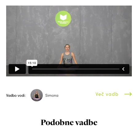
Več vadb
Vadbo vodi:
Simona
Podobne vadbe