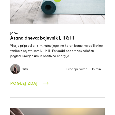
JOGA
Asana dneva: bojevnik I, II & III
Vita je pripravila 15-minutno jogo, na kateri bomo naredili sklop
vadbe z bojevnikom I, II in III. Po vadbi bodo v nas odločen
pogled, umirjen um in pozitivna energija.
Vita
Srednja raven
15 min
POGLEJ ZDAJ