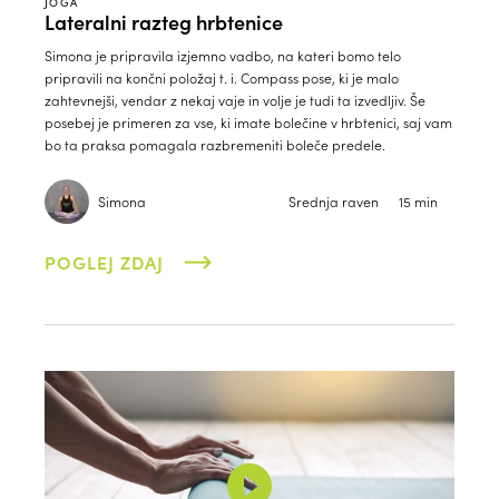
JOGA
Lateralni razteg hrbtenice
Simona je pripravila izjemno vadbo, na kateri bomo telo
pripravili na končni položaj t. i. Compass pose, ki je malo
zahtevnejši, vendar z nekaj vaje in volje je tudi ta izvedljiv. Še
posebej je primeren za vse, ki imate bolečine v hrbtenici, saj vam
bo ta praksa pomagala razbremeniti boleče predele.
Simona
Srednja raven
15 min
POGLEJ ZDAJ