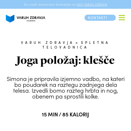
Do svojih zavarovanj dostopajte na
MOJ VARUH ZDRAVJA
KONTAKTI
VARUH ZDRAVJA
>
SPLETNA
TELOVADNICA
Joga položaj: klešče
Simona je pripravila izjemno vadbo, na kateri
bo poudarek na raztegu zadnjega dela
telesa. Izvedli bomo razteg hrbta in nog,
obenem pa sprostili kolke.
15 MIN / 85 KALORIJ