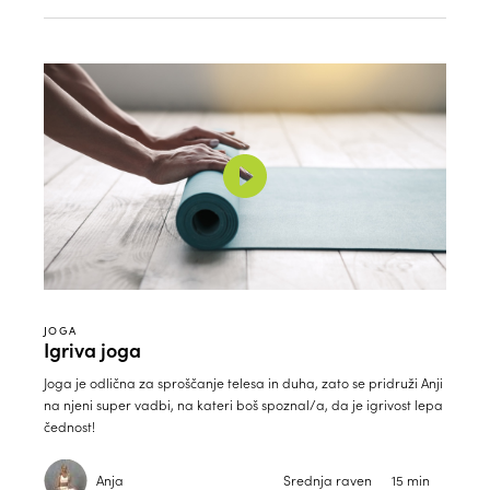
JOGA
Igriva joga
Joga je odlična za sproščanje telesa in duha, zato se pridruži Anji
na njeni super vadbi, na kateri boš spoznal/a, da je igrivost lepa
čednost!
Anja
Srednja raven
15 min