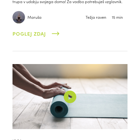
trupa v udobju svojega doma! Za vadbo potrebuješ vzglavnik.
Maruša
Težja raven
15 min
POGLEJ ZDAJ