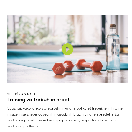
SPLOŠNA VADBA
Trening za trebuh in hrbet
Spoznaj, kako lahko s preprostimi vajami oblikuješ trebušne in hrbtne
mišice in se znebiš odvečnih maščobnih blazinic na teh predelih. Za
vadbo ne potrebuješ nobenih pripomočkov, le športna oblačila in
vadbeno podlago.