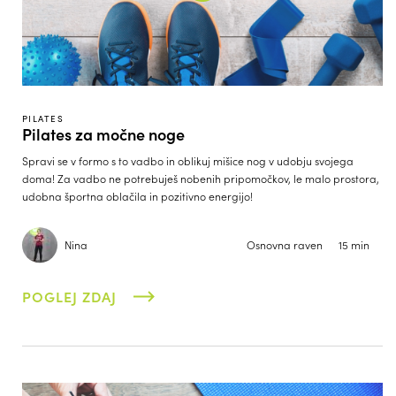
PILATES
Pilates za močne noge
Spravi se v formo s to vadbo in oblikuj mišice nog v udobju svojega
doma! Za vadbo ne potrebuješ nobenih pripomočkov, le malo prostora,
udobna športna oblačila in pozitivno energijo!
Nina
Osnovna raven
15 min
POGLEJ ZDAJ