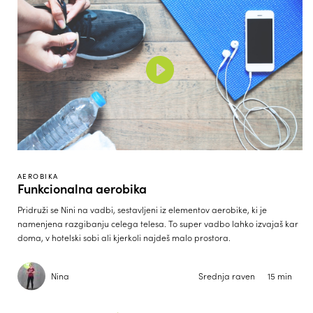
AEROBIKA
Funkcionalna aerobika
Pridruži se Nini na vadbi, sestavljeni iz elementov aerobike, ki je
namenjena razgibanju celega telesa. To super vadbo lahko izvajaš kar
doma, v hotelski sobi ali kjerkoli najdeš malo prostora.
Nina
Srednja raven
15 min