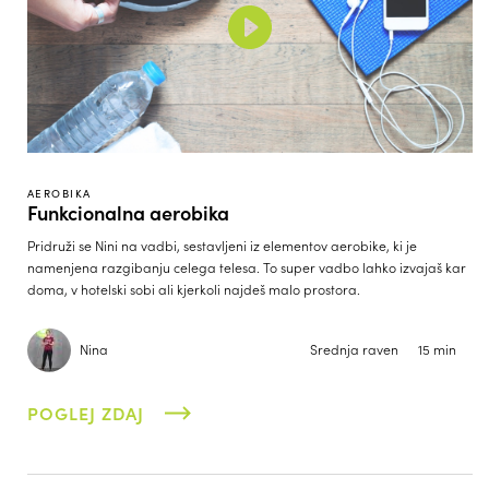
AEROBIKA
Funkcionalna aerobika
Pridruži se Nini na vadbi, sestavljeni iz elementov aerobike, ki je
namenjena razgibanju celega telesa. To super vadbo lahko izvajaš kar
doma, v hotelski sobi ali kjerkoli najdeš malo prostora.
Nina
Srednja raven
15 min
POGLEJ ZDAJ