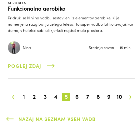
AEROBIKA
Funkcionalna aerobika
Pridruži se Nini na vadbi, sestavljeni iz elementov aerobike, ki je
namenjena razgibanju celega telesa. To super vadbo lahko izvajaš kar
doma, v hotelski sobi ali kjerkoli najdeš malo prostora.
Nina
Srednja raven
15 min
POGLEJ ZDAJ
‹
›
1
2
3
4
5
6
7
8
9
10
NAZAJ NA SEZNAM VSEH VADB