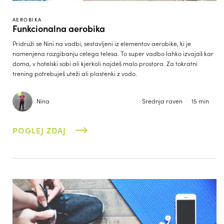
AEROBIKA
Funkcionalna aerobika
Pridruži se Nini na vadbi, sestavljeni iz elementov aerobike, ki je
namenjena razgibanju celega telesa. To super vadbo lahko izvajaš kar
doma, v hotelski sobi ali kjerkoli najdeš malo prostora. Za tokratni
trening potrebuješ uteži ali plastenki z vodo.
Nina
Srednja raven
15 min
POGLEJ ZDAJ