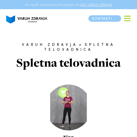
Do svojih zavarovanj dostopajte na
MOJ VARUH ZDRAVJA
KONTAKTI
VARUH ZDRAVJA
>
SPLETNA
TELOVADNICA
Spletna telovadnica
Nina