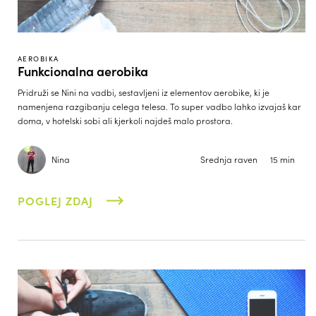
AEROBIKA
Funkcionalna aerobika
Pridruži se Nini na vadbi, sestavljeni iz elementov aerobike, ki je
namenjena razgibanju celega telesa. To super vadbo lahko izvajaš kar
doma, v hotelski sobi ali kjerkoli najdeš malo prostora.
Nina
Srednja raven
15 min
POGLEJ ZDAJ