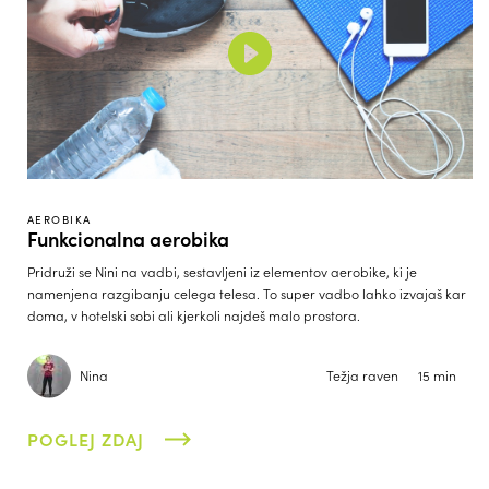
AEROBIKA
Funkcionalna aerobika
Pridruži se Nini na vadbi, sestavljeni iz elementov aerobike, ki je
namenjena razgibanju celega telesa. To super vadbo lahko izvajaš kar
doma, v hotelski sobi ali kjerkoli najdeš malo prostora.
Nina
Težja raven
15 min
POGLEJ ZDAJ