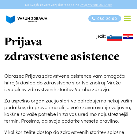
Do svojih zavarovanj dostopajte na
MOJ VARUH ZDRAVJA
080 20 60
Jezik:
si
hr
Prijava
zdravstvene asistence
Obrazec Prijava zdravstvene asistence vam omogoča
hitrejši dostop do zdravstvene storitve znotraj Mreže
izvajalcev zdravstvenih storitev Varuha zdravja.
Za uspešno organizacijo storitve potrebujemo nekaj vaših
podatkov, da preverimo ali je vaše zavarovanje veljavno,
kakšne so vaše potrebe in za vas uredimo najustreznejši
termin. Prosimo, da svoje podatke vnesete pravilno.
V kolikor želite dostop do zdravstvenih storitev splošne