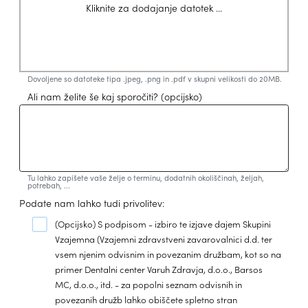
Kliknite za dodajanje datotek ...
Dovoljene so datoteke tipa .jpeg, .png in .pdf v skupni velikosti do 20MB.
Ali nam želite še kaj sporočiti?
(opcijsko)
Tu lahko zapišete vaše želje o terminu, dodatnih okoliščinah, željah,
potrebah, ...
Podate nam lahko tudi privolitev:
(Opcijsko)
S podpisom - izbiro te izjave dajem Skupini
Vzajemna (Vzajemni zdravstveni zavarovalnici d.d. ter
vsem njenim odvisnim in povezanim družbam, kot so na
primer Dentalni center Varuh Zdravja, d.o.o., Barsos
MC, d.o.o., itd. - za popolni seznam odvisnih in
povezanih družb lahko obiščete spletno stran