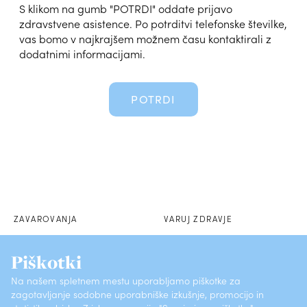
S klikom na gumb "POTRDI" oddate prijavo
zdravstvene asistence. Po potrditvi telefonske številke,
vas bomo v najkrajšem možnem času kontaktirali z
dodatnimi informacijami.
POTRDI
ZAVAROVANJA
VARUJ ZDRAVJE
POSLOVALNICE
SKLENI PREK SPLETA
Piškotki
Na našem spletnem mestu uporabljamo piškotke za
O ZAVAROVALNICI
KONTAKTI
zagotavljanje sodobne uporabniške izkušnje, promocijo in