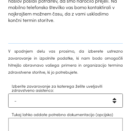
naslov poslali potrditev, da smo naročilo prejeli. Na
mobilno telefonsko številko vas bomo kontaktirali v
najkrajšem možnem času, da z vami uskladimo
končni termin storitve.
V spodnjem delu vas prosimo, da izberete ustrezno
zavarovanje in izpolnite podatke, ki nam bodo omogočili
hitrejšo obravnavo vašega primera in organizacijo termina
zdravstvene storitve, ki jo potrebujete.
Izberite zavarovanje za katerega želite uveljaviti
zdravstveno asistenco:
Tukaj lahko oddate potrebno dokumentacijo
(opcijsko)