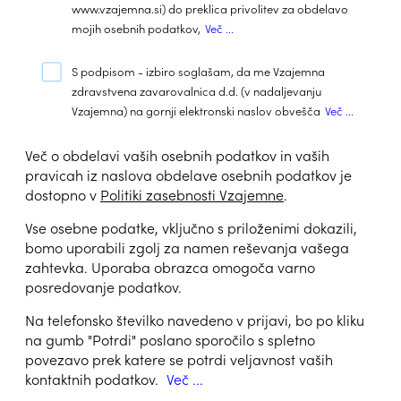
www.vzajemna.si) do preklica privolitev za obdelavo
mojih osebnih podatkov,
Več ...
S podpisom - izbiro soglašam, da me Vzajemna
zdravstvena zavarovalnica d.d. (v nadaljevanju
Vzajemna) na gornji elektronski naslov obvešča
Več ...
Več o obdelavi vaših osebnih podatkov in vaših
pravicah iz naslova obdelave osebnih podatkov je
dostopno v
Politiki zasebnosti Vzajemne
.
Vse osebne podatke, vključno s priloženimi dokazili,
bomo uporabili zgolj za namen reševanja vašega
zahtevka. Uporaba obrazca omogoča varno
posredovanje podatkov.
Na telefonsko številko navedeno v prijavi, bo po kliku
na gumb "Potrdi" poslano sporočilo s spletno
povezavo prek katere se potrdi veljavnost vaših
kontaktnih podatkov.
Več ...