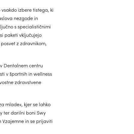
 vsakdo izbere tistega, ki
naslova nezgode in
jučno s specialističnimi
i paketi vključujejo
o posvet z zdravnikom,
 v Dentalnem centru
ti v športnih in wellness
ovostne zdravstvene
a mlade«, kjer se lahko
y ter darilni boni Swy
 Vzajemne in se prijaviti