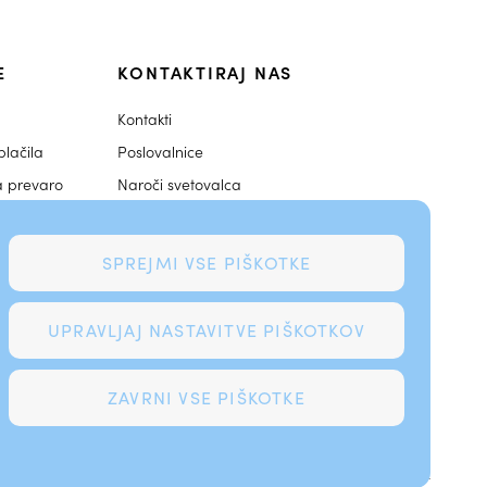
E
KONTAKTIRAJ NAS
Kontakti
lačila
Poslovalnice
a prevaro
Naroči svetovalca
njakov
dne igre
SPREJMI VSE PIŠKOTKE
aruh
UPRAVLJAJ NASTAVITVE PIŠKOTKOV
nja
ZAVRNI VSE PIŠKOTKE
SKLENI PREK SPLETA
EN
HR