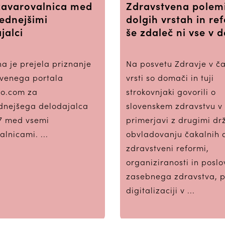
zavarovalnica med
Zdravstvena polem
ednejšimi
dolgih vrstah in re
jalci
še zdaleč ni vse v 
a je prejela priznanje
Na posvetu Zdravje v ča
tvenega portala
vrsti so domači in tuji
o.com za
strokovnjaki govorili o
dnejšega delodajalca
slovenskem zdravstvu v
17 med vsemi
primerjavi z drugimi dr
lnicami. ...
obvladovanju čakalnih 
zdravstveni reformi,
organiziranosti in posl
zasebnega zdravstva, p
digitalizaciji v ...