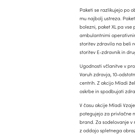
Paketi se razlikujejo po o
mu najbolj ustreza. Paket
bolezni, paket XL pa vse 
ambulantnimi operativnimi
storitev zdravila na beli
storitev E-zdravnik in dr
Ugodnosti včlanitve v pr
Varuh zdravja, 10-odstotn
centrih. Z akcijo Mladi 
oskrbe in spodbujati zdra
V času akcije Mladi Vzaj
potegujejo za privlačne n
brand. Za sodelovanje v na
z oddajo spletnega obra