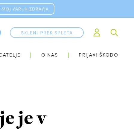
MOJ VARUH ZDRAVJA
SKLENI PREK SPLETA
GATELJE
O NAS
PRIJAVI ŠKODO
e je v