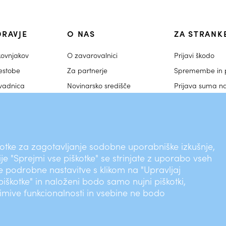
DRAVJE
O NAS
ZA STRANK
kovnjakov
O zavarovalnici
Prijavi škodo
estobe
Za partnerje
Spremembe in p
ovadnica
Novinarsko središče
Prijava suma n
Novice in aktivnosti
Nasveti strokov
Zaposlitev
Akcije in nagra
vprašalniki
Skupina Varuh zdravja
O portalu Moj V
zdravja
tke za zagotavljanje sodobne uporabniške izkušnje,
Pogosta vpraša
ije "Sprejmi vse piškotke" se strinjate z uporabo vseh
te podrobne nastavitve s klikom na "Upravljaj
 piškotke" in naloženi bodo samo nujni piškotki,
mive funkcionalnosti in vsebine ne bodo