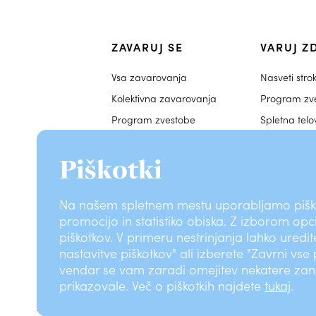
ZAVARUJ SE
VARUJ Z
Vsa zavarovanja
Nasveti stro
Kolektivna zavarovanja
Program zv
Program zvestobe
Spletna tel
Ugodnosti
Piškotki
Nasveti
Zdravstveni 
Na našem spletnem mestu uporabljamo piško
promocijo in statistiko obiska. Z izborom opc
piškotkov. V primeru nestrinjanja lahko uredi
nastavitve piškotkov" ali izberete "Zavrni vse
vendar se vam zaradi omejitev nekatere zani
prikazovale. Več o piškotkih najdete
tukaj
.