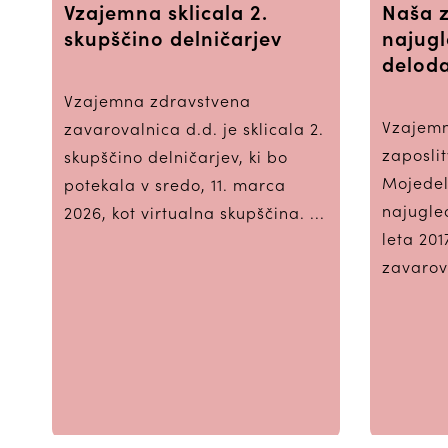
Vzajemna sklicala 2.
Naša 
skupščino delničarjev
najugl
deloda
Vzajemna zdravstvena
Vzajemn
zavarovalnica d.d. je sklicala 2.
zaposli
skupščino delničarjev, ki bo
Mojedel
potekala v sredo, 11. marca
najugle
2026, kot virtualna skupščina. ...
leta 20
zavarova