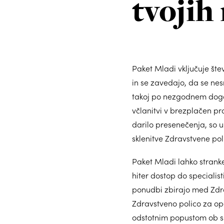
tvojih
Paket Mladi vključuje šte
in se zavedajo, da se nes
takoj po nezgodnem dogod
včlanitvi v brezplačen pr
darilo presenečenja, so 
sklenitve Zdravstvene po
Paket Mladi lahko stran
hiter dostop do specialist
ponudbi zbirajo med Zdra
Zdravstveno polico za op
odstotnim popustom ob sk