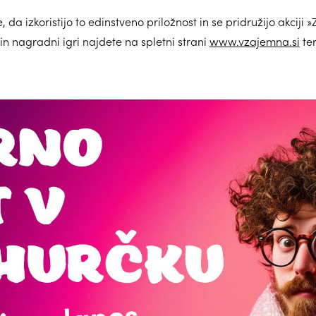
a izkoristijo to edinstveno priložnost in se pridružijo akciji »Z
in nagradni igri najdete na spletni strani
www.vzajemna.si
ter