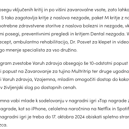
bsegu vključenih kritij in po višini zavarovalne vsote, zato lahko
 S tako zagotavlja kritje z naslova nezgode, paket M kritje z 
potrebne zdravstvene storitve z naslova bolezni in nezgode, vkl
 posegi, preventivnimi pregledi in kritjem Dental nezgoda. Vs
 recept, ambulantno rehabilitacijo, Dr. Posvet za klepet in vide
ugo mnenje specialista za vso družino.
ogram zvestobe Varuh zdravja obsegajo še 10-odstotni popust
i popust na Zavarovanje za tujino Multritrip ter druge ugodnos
želi Varuh zdravja, Vzajemna, mladim omogočiti dostop do kak
v življenjski slog po dostopnih cenah.
emna vabi mlade k sodelovanju v nagradni igri »Top nagrade z
agrade, kot so iPhone, celoletna naročnina na Netflix in Spotif
gradni igri je treba do 17. oktobra 2024 obiskati spletno stran
zca.