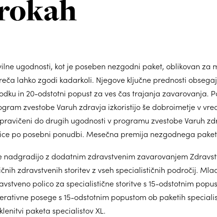
 rokah
vilne ugodnosti, kot je poseben nezgodni paket, oblikovan za m
reča lahko zgodi kadarkoli. Njegove ključne prednosti obsegaj
ku in 20-odstotni popust za ves čas trajanja zavarovanja. P
ogram zvestobe Varuh zdravja izkoristijo še dobroimetje v vre
upravičeni do drugih ugodnosti v programu zvestobe Varuh zd
lice po posebni ponudbi. Mesečna premija nezgodnega paketa
ke nadgradijo z dodatnim zdravstvenim zavarovanjem Zdravst
ičnih zdravstvenih storitev z vseh specialističnih področij. Mla
vstveno polico za specialistične storitve s 15-odstotnim popu
erativne posege s 15-odstotnim popustom ob paketih specialis
lenitvi paketa specialistov XL.