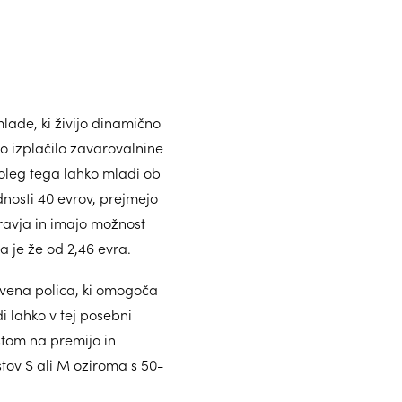
lade, ki živijo dinamično
o izplačilo zavarovalnine
oleg tega lahko mladi ob
dnosti 40 evrov, prejmejo
ravja in imajo možnost
 je že od 2,46 evra.
vena polica, ki omogoča
di lahko v tej posebni
stom na premijo in
tov S ali M oziroma s 50-