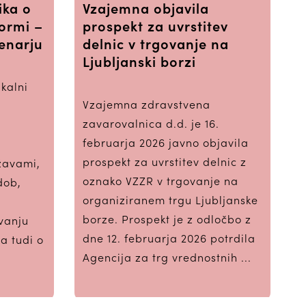
ika o
Vzajemna objavila
formi –
prospekt za uvrstitev
denarju
delnic v trgovanje na
Ljubljanski borzi
kalni
Vzajemna zdravstvena
zavarovalnica d.d. je 16.
februarja 2026 javno objavila
prospekt za uvrstitev delnic z
žavami,
oznako VZZR v trgovanje na
dob,
organiziranem trgu Ljubljanske
borze. Prospekt je z odločbo z
ovanju
dne 12. februarja 2026 potrdila
a tudi o
Agencija za trg vrednostnih ...