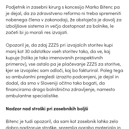
Podjetnik in zasebni kirurg s koncesijo Marko Bitenc pa
je dejal, da za zdravstveno reformo ni treba spremeniti
nobenega člena v zakonodaji, že obstoječa je dovolj za
izboljšave sistema in večjo dostopnost za bolnike, le
začeti bi jo morali res izvajati.
Opozoril je, da zdaj ZZZS pri izvajalcih storitev kupi
manj kot 30 odstotkov vseh storitev tako, da ve, kaj
kupuje (toliko je tako imenovanih prospektivnih
primerov), vse ostalo pa je plačevanje ZZZS za storitve,
kjer se izvajalec sam odloči, kaj bo fakturiral. Poleg tega
so ambulantni pregledi izrazito podcenjeni, je dejal in
dodal, da smo v Sloveniji očitno tako bogati, da
financiramo drago bolnišnično zdravljenje, namesto
ambulantne specialistike.
Nadzor nad stroški pri zasebnikih boljši
Bitenc je tudi opozoril, da sam kot zasebnik lahko zelo
dobro nadzoruje stroške, spremlja porabo materiala in