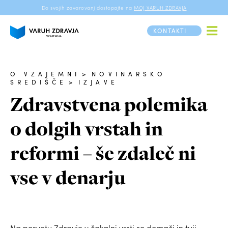
Do svojih zavarovanj dostopajte na
MOJ VARUH ZDRAVJA
KONTAKTI
O VZAJEMNI
>
NOVINARSKO
SREDIŠČE
>
IZJAVE
Zdravstvena polemika
o dolgih vrstah in
reformi – še zdaleč ni
vse v denarju
Na posvetu Zdravje v čakalni vrsti so domači in tuji