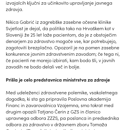
izvajalcih ključni za učinkovito upravljanje javnega
zdravja.
Nikica Gabrić iz zagrebške zasebne očesne klinike
Svjetlost je dejal, da politika tako na Hrvaškem kot v
Sloveniji že 25 let laže pacientom, da je z obstoječim
denarjem za zdravstvo mogoče vse, kar potrebujejo,
zagotoviti brezplačno. Opozoril je na pomen zasebne
konkurence javnim zdravstvenim zavodom; če tega ni,
če pacienti ne morejo izbirati, kam bodo šli, v javnih
zavodih ne bodo delali več in bolje.
Prišla je celo predstavnica ministrstva za zdravje
Med udeleženci zdravstvene polemike, vsakoletnega
dogodka, ki sta ga pripravila Poslovna akademija
Financ in zavarovalnica Vzajemna, smo tokrat med
drugim opazili Tatjano Čerin z GZS in članico
upravnega odbora ZZZS, pa poslanca in predsednika
odbora za zdravstvo v državnem zboru Tomaža