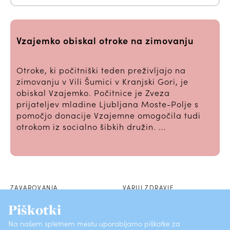
Vzajemko obiskal otroke na zimovanju
Otroke, ki počitniški teden preživljajo na
zimovanju v Vili Šumici v Kranjski Gori, je
obiskal Vzajemko. Počitnice je Zveza
prijateljev mladine Ljubljana Moste-Polje s
pomočjo donacije Vzajemne omogočila tudi
otrokom iz socialno šibkih družin. ...
ZAVAROVANJA
VARUJ ZDRAVJE
Piškotki
POSLOVALNICE
SKLENI PREK SPLETA
Na našem spletnem mestu uporabljamo piškotke za