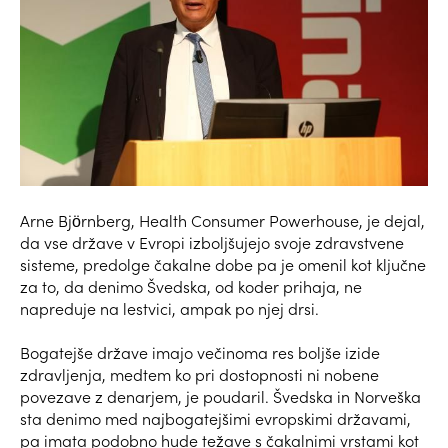
Arne Björnberg, Health Consumer Powerhouse, je dejal,
da vse države v Evropi izboljšujejo svoje zdravstvene
sisteme, predolge čakalne dobe pa je omenil kot ključne
za to, da denimo Švedska, od koder prihaja, ne
napreduje na lestvici, ampak po njej drsi.
Bogatejše države imajo večinoma res boljše izide
zdravljenja, medtem ko pri dostopnosti ni nobene
povezave z denarjem, je poudaril. Švedska in Norveška
sta denimo med najbogatejšimi evropskimi državami,
pa imata podobno hude težave s čakalnimi vrstami kot