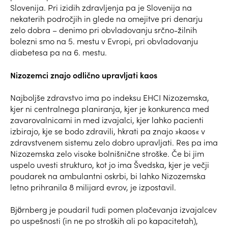
Slovenija. Pri izidih zdravljenja pa je Slovenija na
nekaterih področjih in glede na omejitve pri denarju
zelo dobra – denimo pri obvladovanju srčno-žilnih
bolezni smo na 5. mestu v Evropi, pri obvladovanju
diabetesa pa na 6. mestu.
Nizozemci znajo odlično upravljati kaos
Najboljše zdravstvo ima po indeksu EHCI Nizozemska,
kjer ni centralnega planiranja, kjer je konkurenca med
zavarovalnicami in med izvajalci, kjer lahko pacienti
izbirajo, kje se bodo zdravili, hkrati pa znajo »kaos« v
zdravstvenem sistemu zelo dobro upravljati. Res pa ima
Nizozemska zelo visoke bolnišnične stroške. Če bi jim
uspelo uvesti strukturo, kot jo ima Švedska, kjer je večji
poudarek na ambulantni oskrbi, bi lahko Nizozemska
letno prihranila 8 milijard evrov, je izpostavil.
Björnberg je poudaril tudi pomen plačevanja izvajalcev
po uspešnosti (in ne po stroških ali po kapacitetah),