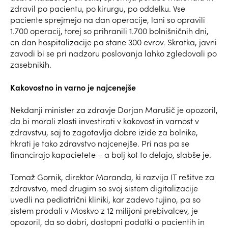
zdravil po pacientu, po kirurgu, po oddelku. Vse
paciente sprejmejo na dan operacije, lani so opravili
1.700 operacij, torej so prihranili 1.700 bolnišničnih dni,
en dan hospitalizacije pa stane 300 evrov. Skratka, javni
zavodi bi se pri nadzoru poslovanja lahko zgledovali po
zasebnikih.
Kakovostno in varno je najcenejše
Nekdanji minister za zdravje Dorjan Marušič je opozoril,
da bi morali zlasti investirati v kakovost in varnost v
zdravstvu, saj to zagotavlja dobre izide za bolnike,
hkrati je tako zdravstvo najcenejše. Pri nas pa se
financirajo kapacietete – a bolj kot to delajo, slabše je.
Tomaž Gornik, direktor Maranda, ki razvija IT rešitve za
zdravstvo, med drugim so svoj sistem digitalizacije
uvedli na pediatrični kliniki, kar zadevo tujino, pa so
sistem prodali v Moskvo z 12 milijoni prebivalcev, je
opozoril, da so dobri, dostopni podatki o pacientih in