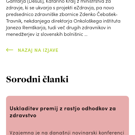
Gantarja (Desus), Katarino Kralj z ministrstva za
zdravje, ki se ukvarja s projekti eZdravja, pa novo
predsednico zdravniške zbornice Zdenko Čebašek-
Travnik, nekdanjega direktorja Onkološkega inštituta
Janeza Remškarja, tudi več drugih zdravnikov in
menedžerjev iz slovenskih bolnišnic …
NAZAJ NA IZJAVE
Sorodni članki
Uskladitev premij z rastjo odhodkov za
zdravstvo
Vzajemna je na današnji novinarski konferenci