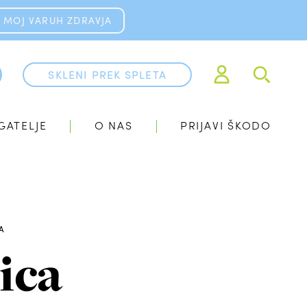
MOJ VARUH ZDRAVJA
SKLENI PREK SPLETA
GATELJE
O NAS
PRIJAVI ŠKODO
A
ica