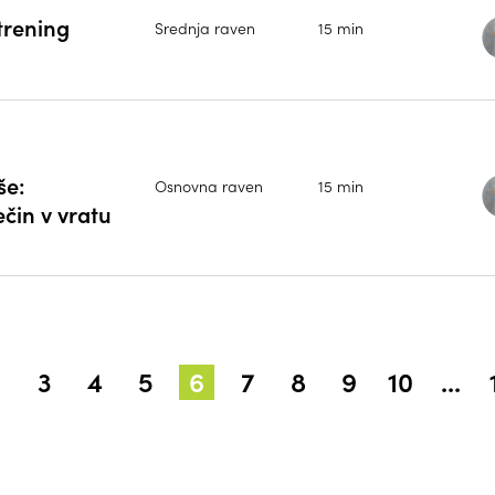
trening
Srednja raven
15 min
še:
Osnovna raven
15 min
ečin v vratu
2
3
4
5
6
7
8
9
10
...