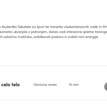
e študentka Fakultete za šport ter trenerka visokointenzivnih vadb in fit
sionalno ukvarjala z jadranjem, danes vodi intenzivne spletne trenin
iti odvečno maščobo, izoblikovati postavo in zvišati nivo energije.
 celo telo
Osnovna raven
15 min