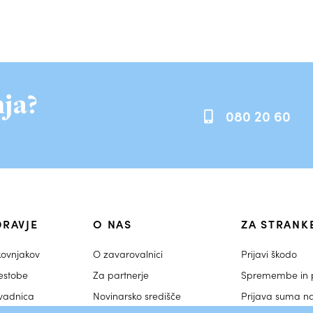
ja?
080 20 60
DRAVJE
O NAS
ZA STRANK
kovnjakov
O zavarovalnici
Prijavi škodo
estobe
Za partnerje
Spremembe in p
ovadnica
Novinarsko središče
Prijava suma n