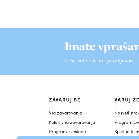
Imate vprašan
Naši svetovalci imajo odgovore.
ZAVARUJ SE
VARUJ Z
Vsa zavarovanja
Nasveti stro
Kolektivna zavarovanja
Program zv
Program zvestobe
Spletna tel