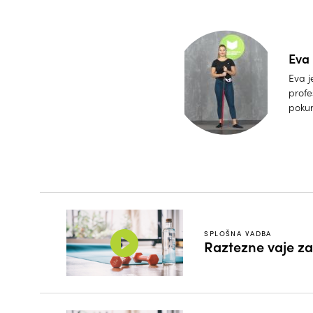
Eva
Eva j
profe
pokur
SPLOŠNA VADBA
Raztezne vaje za