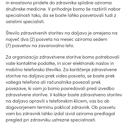
in enostavno pridete do zdravnika splošne oziroma
družinske medicine. V prihodnje bomo še razširili nabor
specialnosti tako, da se boste lahko posvetovali tudi z
ostalimi specialisti.
Število zdravstvenih storitev na daljavo je omejeno na
največ dva (2) posveta na mesec oziroma sedem
(7) posvetov na zavarovalno leto.
Za organizacijo zdravstvene storitve bomo potrebovali
vaše kontaktne podatke, in sicer elektronski naslov in
mobilno telefonsko številko. Za koriščenje zdravstvene
storitve na daljavo prek video posveta, se boste prek
vašega telefona ali računalnika povezali prek
povezave, ki vam jo bomo posredovali pred izvedbo
zdravstvene storitve. V kolikor boste zdravstveno storitev
na daljavo opravili s telefonskim klicem, vas bo ob
dogovorjenem terminu poklical zdravnik. Ob posvetu
vam bo zdravnik lahko izdal izvid oziroma predlagal
pregled pri zdravniku ustrezne specialnosti.