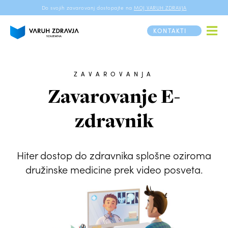
Do svojih zavarovanj dostopajte na
MOJ VARUH ZDRAVJA
KONTAKTI
ZAVAROVANJA
Zavarovanje E-
zdravnik
Hiter dostop do zdravnika splošne oziroma
družinske medicine prek video posveta.