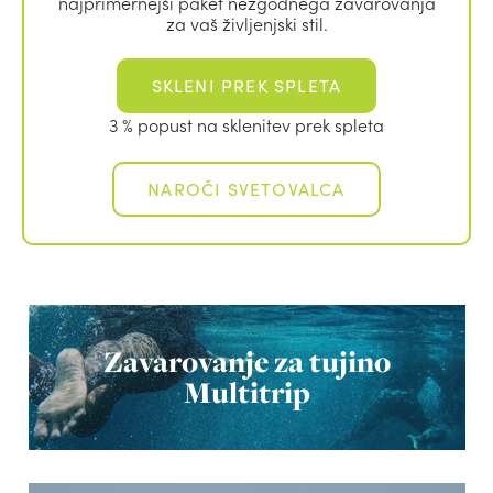
najprimernejši paket nezgodnega zavarovanja
za vaš življenjski stil.
SKLENI PREK SPLETA
3 % popust na sklenitev prek spleta
NAROČI SVETOVALCA
Zavarovanje za tujino
Multitrip