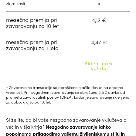
zlom kosti
x
mesečna premija pri
4,12 €
zavarovanju za 10 let
mesečna premija pri
4,47 €
zavarovanju za 1 leto
Skleni prek
spleta
Zavarovalne transakcije so oproščene plačila davka na dodano
vrednost. Pri nezgodnem zavarovanju se obračuna 8,5 % davka od
prometa zavarovalnih poslov (DPZP), kadar je zavarovanje sklenjeno
za dobo, krajšo od 10. let.
Si želite, da bi vaše nezgodno zavarovanje vključevalo
Nezgodno zavarovanje lahko
več in višja kritja?
popolnoma prilagodimo vašemu življenjskemu stilu in