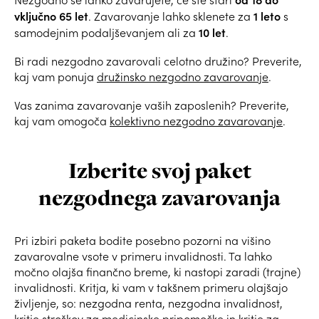
vključno 65 let
1 leto
. Zavarovanje lahko sklenete za
s
10 let
samodejnim podaljševanjem ali
za
.
Bi radi nezgodno zavarovali celotno družino? Preverite,
kaj vam ponuja
družinsko nezgodno zavarovanje
.
Vas zanima zavarovanje vaših zaposlenih? Preverite,
kaj vam omogoča
kolektivno nezgodno zavarovanje
.
Izberite svoj paket
nezgodnega zavarovanja
Pri izbiri paketa bodite posebno pozorni na višino
zavarovalne vsote v primeru invalidnosti. Ta lahko
močno olajša finančno breme, ki nastopi zaradi (trajne)
invalidnosti. Kritja, ki vam v takšnem primeru olajšajo
življenje, so: nezgodna renta, nezgodna invalidnost,
kritje stroškov za medicinske pripomočke in kritje za