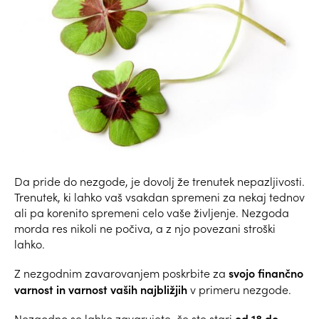
Da pride do nezgode, je dovolj že trenutek nepazljivosti.
Trenutek, ki lahko vaš vsakdan spremeni za nekaj tednov
ali pa korenito spremeni celo vaše življenje. Nezgoda
morda res nikoli ne počiva, a z njo povezani stroški
lahko.
svojo
finančno
Z nezgodnim zavarovanjem poskrbite za
varnost
in varnost vaših najbližjih
v primeru nezgode.
od 18 do
Nezgodno se lahko zavarujete, če ste stari