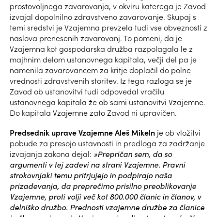
prostovoljnega zavarovanja, v okviru katerega je Zavod
izvajal dopolnilno zdravstveno zavarovanje. Skupaj s
temi sredstvi je Vzajemna prevzela tudi vse obveznosti z
naslova prenesenih zavarovanj. To pomeni, da je
Vzajemna kot gospodarska družba razpolagala le z
majhnim delom ustanovnega kapitala, večji del pa je
namenila zavarovancem za kritje doplačil do polne
vrednosti zdravstvenih storitev. Iz tega razloga se je
Zavod ob ustanovitvi tudi odpovedal vračilu
ustanovnega kapitala že ob sami ustanovitvi Vzajemne.
Do kapitala Vzajemne zato Zavod ni upravičen.
Predsednik uprave Vzajemne Aleš Mikeln
je ob vložitvi
pobude za presojo ustavnosti in predloga za zadržanje
izvajanja zakona dejal:
»Prepričan sem, da so
argumenti v tej zadevi na strani Vzajemne. Pravni
strokovnjaki temu pritrjujejo in podpirajo naša
prizadevanja, da preprečimo prisilno preoblikovanje
Vzajemne, proti volji več kot 800.000 članic in članov, v
delniško družbo. Prednosti vzajemne družbe za članice