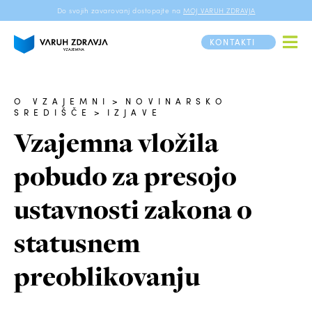
Do svojih zavarovanj dostopajte na
MOJ VARUH ZDRAVJA
KONTAKTI
O VZAJEMNI
>
NOVINARSKO
SREDIŠČE
>
IZJAVE
Vzajemna vložila
pobudo za presojo
ustavnosti zakona o
statusnem
preoblikovanju