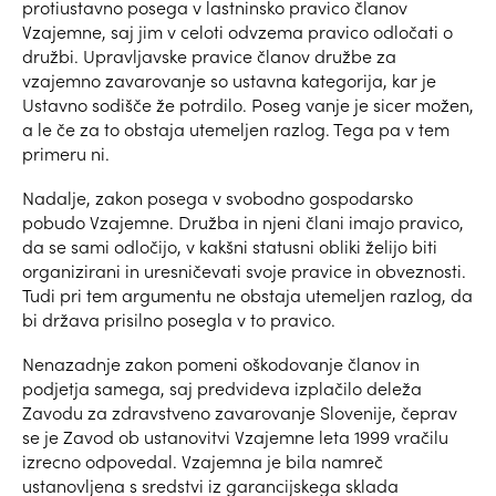
protiustavno posega v lastninsko pravico članov
Vzajemne, saj jim v celoti odvzema pravico odločati o
družbi. Upravljavske pravice članov družbe za
vzajemno zavarovanje so ustavna kategorija, kar je
Ustavno sodišče že potrdilo. Poseg vanje je sicer možen,
a le če za to obstaja utemeljen razlog. Tega pa v tem
primeru ni.
Nadalje, zakon posega v svobodno gospodarsko
pobudo Vzajemne. Družba in njeni člani imajo pravico,
da se sami odločijo, v kakšni statusni obliki želijo biti
organizirani in uresničevati svoje pravice in obveznosti.
Tudi pri tem argumentu ne obstaja utemeljen razlog, da
bi država prisilno posegla v to pravico.
Nenazadnje zakon pomeni oškodovanje članov in
podjetja samega, saj predvideva izplačilo deleža
Zavodu za zdravstveno zavarovanje Slovenije, čeprav
se je Zavod ob ustanovitvi Vzajemne leta 1999 vračilu
izrecno odpovedal. Vzajemna je bila namreč
ustanovljena s sredstvi iz garancijskega sklada