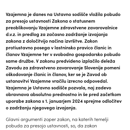
Vzajemna je danes na Ustavno sodišče vložila pobudo
za presojo ustavnosti Zakona o statusnem
preoblikovanju Vzajemne zdravstvene zavarovalnice
d.v.z. in predlog za začasno zadržanje izvajanja
zakona z določitvijo načina izvršitve. Zakon
protiustavno posega v lastninsko pravico članic in
članov Vzajemne ter v svobodno gospodarsko pobudo
same družbe. V zakonu predvideno izplačilo deleža
Zavodu za zdravstveno zavarovanje Slovenije pomeni
oškodovanje članic in članov, ker se je Zavod ob
ustanovitvi Vzajemne vračilu izrecno odpovedal.
Vzajemna je Ustavno sodišče pozvala, naj zadevo
obravnava absolutno prednostno in še pred začetkom
uporabe zakona s 1. januarjem 2024 sprejme odločitev
o zadržanju njegovega izvajanja.
Glavni argumenti zoper zakon, na katerih temelji
pobuda za presojo ustavnosti, so, da zakon