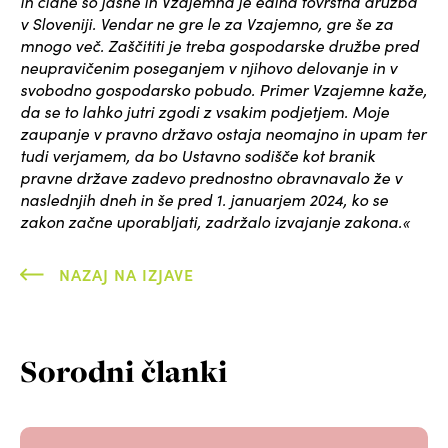
in člane so jasne in Vzajemna je edina tovrstna družba
v Sloveniji. Vendar ne gre le za Vzajemno, gre še za
mnogo več. Zaščititi je treba gospodarske družbe pred
neupravičenim poseganjem v njihovo delovanje in v
svobodno gospodarsko pobudo. Primer Vzajemne kaže,
da se to lahko jutri zgodi z vsakim podjetjem. Moje
zaupanje v pravno državo ostaja neomajno in upam ter
tudi verjamem, da bo Ustavno sodišče kot branik
pravne države zadevo prednostno obravnavalo že v
naslednjih dneh in še pred 1. januarjem 2024, ko se
zakon začne uporabljati, zadržalo izvajanje zakona.«
NAZAJ NA IZJAVE
Sorodni članki