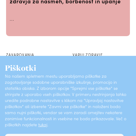
zdravja za nasmeh, borbenost in upanje
...
ZAVAROVANJA
VARUJ ZDRAVJE
Piškotki
POSLOVALNICE
SKLENI PREK SPLETA
Na našem spletnem mestu uporabljamo piškotke za
zagotavljanje sodobne uporabniške izkušnje, promocijo in
O ZAVAROVALNICI
KONTAKTI
statistiko obiska. Z izborom opcije "Sprejmi vse piškotke" se
strinjate z uporabo vseh piškotkov. V primeru nestrinjanja lahko
PRIJAVI ŠKODO
POGOSTA VPRAŠANJA
uredite podrobne nastavitve s klikom na "Upravljaj nastavitve
piškotkov" ali izberete "Zavrni vse piškotke" in naloženi bodo
samo nujni piškotki, vendar se vam zaradi omejitev nekatere
Vsebine (ISSN 1581-372X)
Varstvo osebnih podatkov
zanimive funkcionalnosti in vsebine ne bodo prikazovale. Več o
piškotkih najdete
tukaj
.
Pritožbeni postopki
Piškotki