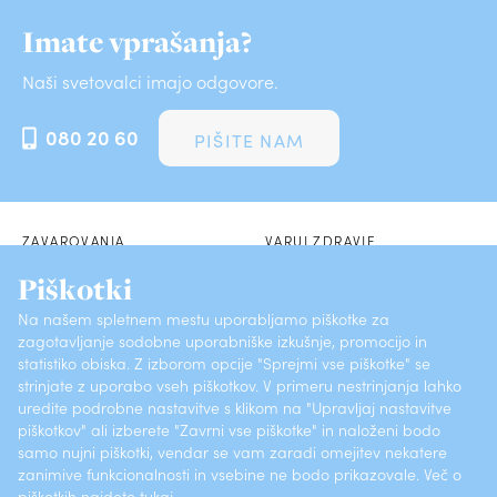
Imate vprašanja?
Naši svetovalci imajo odgovore.
080 20 60
PIŠITE NAM
ZAVAROVANJA
VARUJ ZDRAVJE
Piškotki
POSLOVALNICE
SKLENI PREK SPLETA
Na našem spletnem mestu uporabljamo piškotke za
zagotavljanje sodobne uporabniške izkušnje, promocijo in
O ZAVAROVALNICI
KONTAKTI
statistiko obiska. Z izborom opcije "Sprejmi vse piškotke" se
strinjate z uporabo vseh piškotkov. V primeru nestrinjanja lahko
PRIJAVI ŠKODO
POGOSTA VPRAŠANJA
uredite podrobne nastavitve s klikom na "Upravljaj nastavitve
piškotkov" ali izberete "Zavrni vse piškotke" in naloženi bodo
samo nujni piškotki, vendar se vam zaradi omejitev nekatere
Vsebine (ISSN 1581-372X)
Varstvo osebnih podatkov
zanimive funkcionalnosti in vsebine ne bodo prikazovale. Več o
piškotkih najdete
tukaj
.