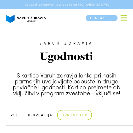
Do svojih zavarovanj dostopajte na
MOJ VARUH ZDRAVJA
KONTAKTI
VARUH ZDRAVJA
Ugodnosti
S kartico Varuh zdravja lahko pri naših
partnerjih uveljavljate popuste in druge
privlačne ugodnosti. Kartico prejmete ob
vključitvi v program zvestobe - vključi se!
VSE
REKREACIJA
SPROSTITEV