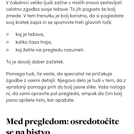
V čakalnici veliko ljudi začne v mislih znova sestavljati
celotno zgodbo svoje težave. To jih pogosto še bolj
zmede. V tem trenutku je bolj koristno, da si pogledate
svoj kratek zapis in se spomnite treh glavnih točk:
kaj je težava,
koliko časa traja,
kaj želite na pregledu razumeti.
To je dovolj dober začetek.
Pomaga tudi, če veste, da specialist ne pričakuje
zgodbe z vsemi detajli. Njegovo delo je tudi v tem, da z
vprašanji pomaga priti do bolj jasne slike. Vaša naloga
ni, da sami opravite pol pregleda, ampak da čim bolj
jasno opišete tisto, kar opažate.
Med pregledom: osredotočite
se na bistvo