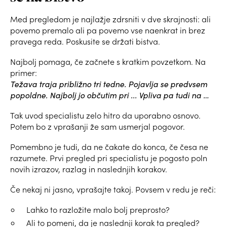
Med pregledom je najlažje zdrsniti v dve skrajnosti: ali
povemo premalo ali pa povemo vse naenkrat in brez
pravega reda. Poskusite se držati bistva.
Najbolj pomaga, če začnete s kratkim povzetkom. Na
primer:
Težava traja približno tri tedne. Pojavlja se predvsem
popoldne. Najbolj jo občutim pri ... Vpliva pa tudi na …
Tak uvod specialistu zelo hitro da uporabno osnovo.
Potem bo z vprašanji že sam usmerjal pogovor.
Pomembno je tudi, da ne čakate do konca, če česa ne
razumete. Prvi pregled pri specialistu je pogosto poln
novih izrazov, razlag in naslednjih korakov.
Če nekaj ni jasno, vprašajte takoj. Povsem v redu je reči:
Lahko to razložite malo bolj preprosto?
Ali to pomeni, da je naslednji korak ta pregled?