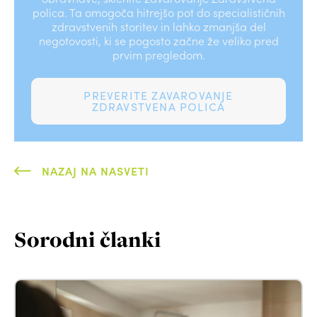
polica. Ta omogoča hitrejšo pot do specialističnih
zdravstvenih storitev in lahko zmanjša del
negotovosti, ki se pogosto začne že veliko pred
prvim pregledom.
PREVERITE ZAVAROVANJE
ZDRAVSTVENA POLICA
NAZAJ NA NASVETI
Sorodni članki