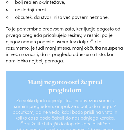
bolj realen okvir težave,
naslednji korak,
občutek, da stvari niso več povsem neznane.
To je pomembno predvsem zato, ker ljudje pogosto od
prvega pregleda pričakujejo rešitev, v resnici pa je
njegov namen pogosto usmeritev dalje. Če to
razumemo, je tudi manj stresa, manj občutka neuspeha
in več možnosti, da iz pregleda odnesemo tisto, kar
nam lahko najbolj pomaga.
Manj negotovosti že pred
pregledom
Za veliko ljudi največji stres ni povezan samo s
samim pregledom, ampak že s potjo do njega. Z
občutkom, da ne vedo, kdaj bodo prišli na vrsto in
koliko časa bodo čakali do naslednjega koraka.
Če si želite hitrejši dostop do specialistične
obravnave, sklenite zavarovanje Zdravstvena