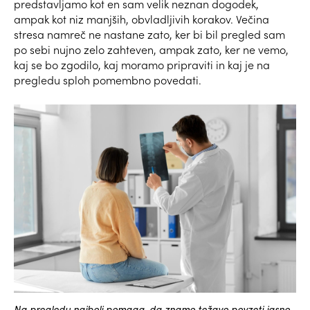
predstavljamo kot en sam velik neznan dogodek,
ampak kot niz manjših, obvladljivih korakov. Večina
stresa namreč ne nastane zato, ker bi bil pregled sam
po sebi nujno zelo zahteven, ampak zato, ker ne vemo,
kaj se bo zgodilo, kaj moramo pripraviti in kaj je na
pregledu sploh pomembno povedati.
Na pregledu najbolj pomaga, da znamo težavo povzeti jasno