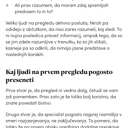
Ali prav razumem, da moram zdaj spremljati
predvsem to in to?
Veliko ljudi na pregledu aktivno posluša, hkrati pa
odidejo z občutkom, da niso zares razumeli, kaj sledi. To
ni nujno posledica preveč informacij, ampak tega, da so
se jim zdele razumljive v trenutku, ko so jih slišali,
kasneje pa so odkrili, da nimajo jasne predstave o
naslednjih korakih.
Kaj ljudi na prvem pregledu pogosto
preseneti
Prva stvar je, da pregled ni vedno dolg, četudi se vam
zdi pomemben. Prav zato je še toliko bolj koristno, da
znate povedati bistvo.
Druga stvar je, da specialist pogosto najprej razmišlja v
smeri razjasnjevanja, ne zaključevanja. To pomeni, da
lahko že na prvem obisku predlaga dodatne preiskave,