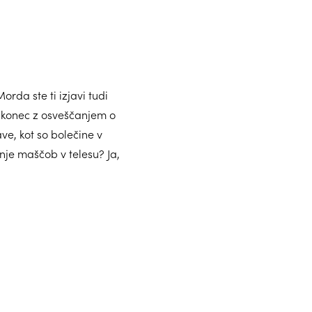
Morda ste ti izjavi tudi
i konec z osveščanjem o
e, kot so bolečine v
nje maščob v telesu? Ja,