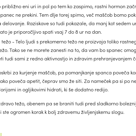
o približno eni uri in pol po tem ko zaspimo, rastni hormon zač
spanec ne prekini. Tem dlje torej spimo, več maščob bomo poku
a delovanje. Raziskave so tudi pokazale, da manj kot sedem u
o je priporočljivo spati vsaj 7 do 8 ur na dan.
težo - Telo ljudi s prekomerno težo ne proizvaja toliko rastn
ežo. Tako se ne morete zanesti na to, da vam bo spanec omog
ti tudi sami z redno aktivnostjo in zdravim prehranjevanjem č
oskrbi za kurjenje maščob, pa pomanjkanje spanca poveča kon
tako poveča apetit, čeprav smo že siti. Za nameček pa si po 
ijami in ogljikovimi hidrati, ki še dodatno redijo.
i zdravo težo, obenem pa se braniti tudi pred sladkorno bolezn
li ste ogromen korak k bolj zdravemu življenjskemu slogu.
I