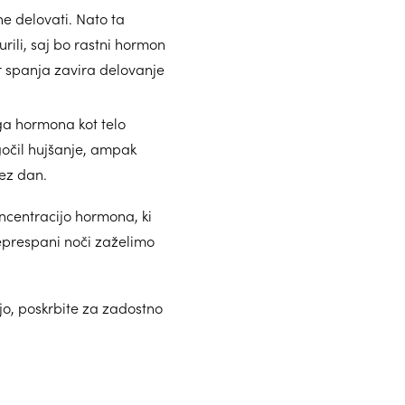
ne delovati. Nato ta
rili, saj bo rastni hormon
r spanja zavira delovanje
ega hormona kot telo
očil hujšanje, ampak
ez dan.
centracijo hormona, ki
neprespani noči zaželimo
ijo, poskrbite za zadostno