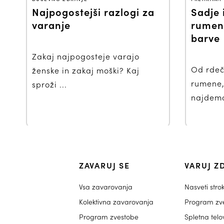
Najpogostejši razlogi za
Sadje 
varanje
rumen
barve
Zakaj najpogosteje varajo
Od rdeč
ženske in zakaj moški? Kaj
rumene,
sproži ...
najdemo 
ZAVARUJ SE
VARUJ Z
Vsa zavarovanja
Nasveti stro
Kolektivna zavarovanja
Program zv
Program zvestobe
Spletna tel