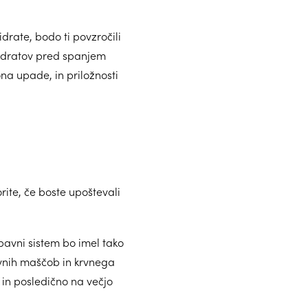
rate, bodo ti povzročili
 hidratov pred spanjem
ona upade, in priložnosti
ite, če boste upoštevali
ebavni sistem bo imel tako
rvnih maščob in krvnega
, in posledično na večjo