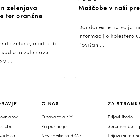
in zelenjava
Maščobe v naši pre
e ter oranžne
Dandanes je na voljo 
informacij o holesterolu
e do zelene, modre do
Povišan ...
 sadje in zelenjavo
v ...
DRAVJE
O NAS
ZA STRANK
kovnjakov
O zavarovalnici
Prijavi škodo
estobe
Za partnerje
Spremembe in p
ovadnica
Novinarsko središče
Prijava suma n