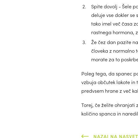
Spite dovolj - Šele p
deluje vse dokler se 
tako imel več časa z
rastnega hormona, zat
Že čez dan pazite na 
človeka z normalno t
morate za to poskrbe
Poleg tega, da spanec p
vzbuja občutek lakote in 
predvsem hrane z več kalor
Torej, če želite ohranjat
količino spanca in naredi
NAZAJ NA NASVET