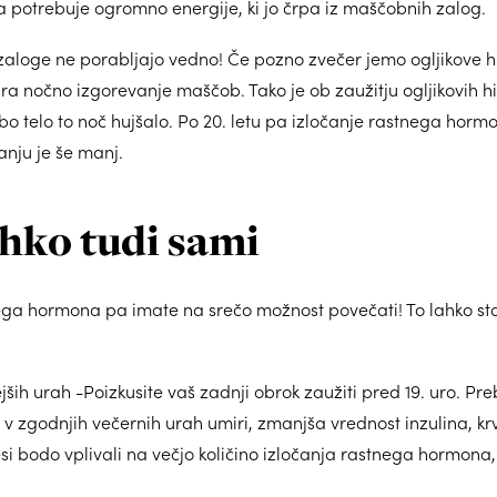
pa potrebuje ogromno energije, ki jo črpa iz maščobnih zalog.
loge ne porabljajo vedno! Če pozno zvečer jemo ogljikove hid
vira nočno izgorevanje maščob. Tako je ob zaužitju ogljikovih
 bo telo to noč hujšalo. Po 20. letu pa izločanje rastnega horm
nju je še manj.
ahko tudi sami
ga hormona pa imate na srečo možnost povečati! To lahko stor
ših urah -Poizkusite vaš zadnji obrok zaužiti pred 19. uro. Pr
e v zgodnjih večernih urah umiri, zmanjša vrednost inzulina, k
cesi bodo vplivali na večjo količino izločanja rastnega hormona