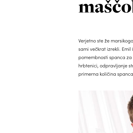
maščo
Verjetno ste že marsikoga s
sami večkrat izrekli. Emi
pomembnosti spanca za zd
hrbtenici, odpravljanje s
primerna količina spanca