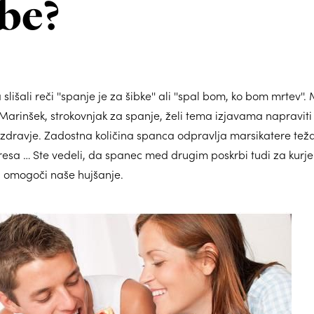
be?
lišali reči ''spanje je za šibke'' ali ''spal bom, ko bom mrtev''. 
l Marinšek, strokovnjak za spanje, želi tema izjavama napravit
ravje. Zadostna količina spanca odpravlja marsikatere težav
tresa … Ste vedeli, da spanec med drugim poskrbi tudi za kurje
 omogoči naše hujšanje.