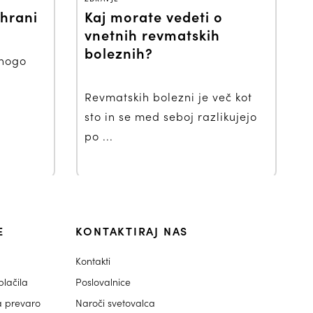
hrani
Kaj morate vedeti o
vnetnih revmatskih
boleznih?
mnogo
.
Revmatskih bolezni je več kot
sto in se med seboj razlikujejo
po ...
E
KONTAKTIRAJ NAS
Kontakti
lačila
Poslovalnice
a prevaro
Naroči svetovalca