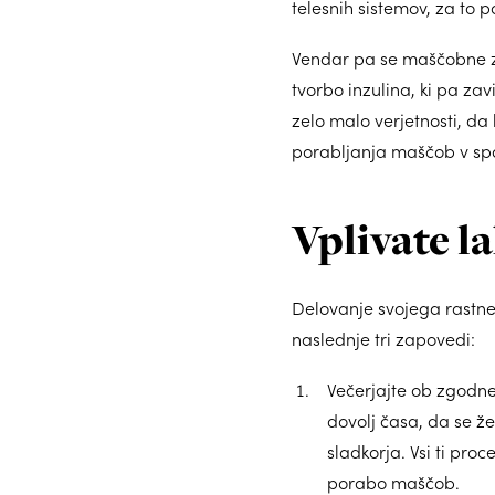
telesnih sistemov, za to 
Vendar pa se maščobne za
tvorbo inzulina, ki pa za
zelo malo verjetnosti, da
porabljanja maščob v spa
Vplivate l
Delovanje svojega rastne
naslednje tri zapovedi:
Večerjajte ob zgodnej
dovolj časa, da se ž
sladkorja. Vsi ti pro
porabo maščob.