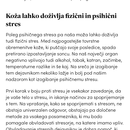
Koža lahko doživlja fizični in psihični
stres
Poleg psihičnega stresa pa naša moža lahko doživlja
tudi fizični stres. Med najpogostejše tovrstne
obremenitve kože, ki puščajo svoje posledice, spada
pretirano izpostavljanje soncu. Na naš največji organ
negativno vplivajo tudi alkohol, tobak, katran, začimbe,
temperaturne razlike in še kaj. Na srečo je izogibanje
tem dejavnikom nekoliko lažje in bolj pod našim
nadzorom kot izogibanje psihičnemu stresu.
Prvi korak v boju proti stresu je vsekakor zavedanje, da
je vaše telo v stresu, in iskanje načinov za spoprijemanje
s tem. Na vprašanje, kako se spoprijemati s stresom, ne
obstaja univerzalen odgovor, obstajajo pa določene
metode za vsakega posameznika, ki mu bodo
pomagale obvladovati stresorje, na katere imamo vpliv.
Obvladovanje stresnih dejavnikov je dobra pomoč, ki