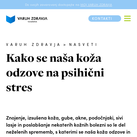
Do svojih zavarovanj dostopajte na
MOJ VARUH ZDRAVJA
KONTAKTI
VARUH ZDRAVJA
>
NASVETI
Kako se naša koža
odzove na psihični
stres
Znojenje, izsušena koža, gube, akne, podočnjaki, sivi
lasje in poslabšanje nekaterih kožnih bolezni so le del
neželenih sprememb, s katerimi se naša koža odzove in