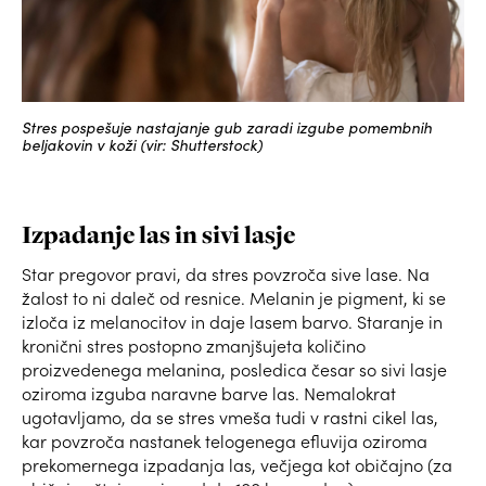
Stres pospešuje nastajanje gub zaradi izgube pomembnih
beljakovin v koži (vir: Shutterstock)
Izpadanje las in sivi lasje
Star pregovor pravi, da stres povzroča sive lase. Na
žalost to ni daleč od resnice. Melanin je pigment, ki se
izloča iz melanocitov in daje lasem barvo. Staranje in
kronični stres postopno zmanjšujeta količino
proizvedenega melanina, posledica česar so sivi lasje
oziroma izguba naravne barve las. Nemalokrat
ugotavljamo, da se stres vmeša tudi v rastni cikel las,
kar povzroča nastanek telogenega efluvija oziroma
prekomernega izpadanja las, večjega kot običajno (za