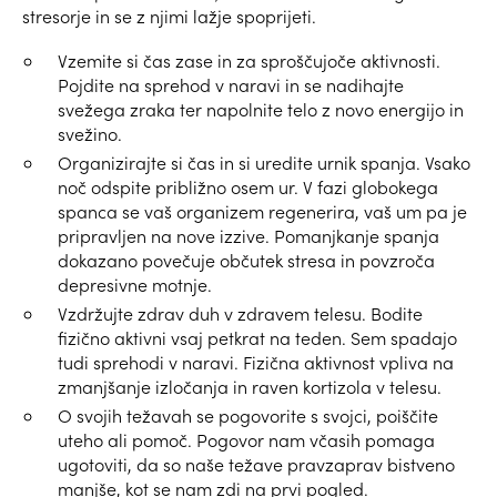
stresorje in se z njimi lažje spoprijeti.
Vzemite si čas zase in za sproščujoče aktivnosti.
Pojdite na sprehod v naravi in se nadihajte
svežega zraka ter napolnite telo z novo energijo in
svežino.
Organizirajte si čas in si uredite urnik spanja. Vsako
noč odspite približno osem ur. V fazi globokega
spanca se vaš organizem regenerira, vaš um pa je
pripravljen na nove izzive. Pomanjkanje spanja
dokazano povečuje občutek stresa in povzroča
depresivne motnje.
Vzdržujte zdrav duh v zdravem telesu. Bodite
fizično aktivni vsaj petkrat na teden. Sem spadajo
tudi sprehodi v naravi. Fizična aktivnost vpliva na
zmanjšanje izločanja in raven kortizola v telesu.
O svojih težavah se pogovorite s svojci, poiščite
uteho ali pomoč. Pogovor nam včasih pomaga
ugotoviti, da so naše težave pravzaprav bistveno
manjše, kot se nam zdi na prvi pogled.