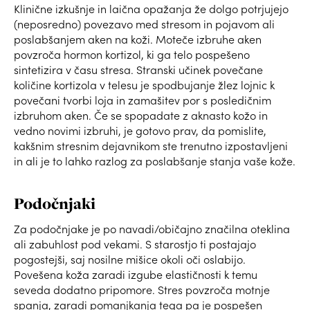
Klinične izkušnje in laična opažanja že dolgo potrjujejo
(neposredno) povezavo med stresom in pojavom ali
poslabšanjem aken na koži. Moteče izbruhe aken
povzroča hormon kortizol, ki ga telo pospešeno
sintetizira v času stresa. Stranski učinek povečane
količine kortizola v telesu je spodbujanje žlez lojnic k
povečani tvorbi loja in zamašitev por s posledičnim
izbruhom aken. Če se spopadate z aknasto kožo in
vedno novimi izbruhi, je gotovo prav, da pomislite,
kakšnim stresnim dejavnikom ste trenutno izpostavljeni
in ali je to lahko razlog za poslabšanje stanja vaše kože.
Podočnjaki
Za podočnjake je po navadi/običajno značilna oteklina
ali zabuhlost pod vekami. S starostjo ti postajajo
pogostejši, saj nosilne mišice okoli oči oslabijo.
Povešena koža zaradi izgube elastičnosti k temu
seveda dodatno pripomore. Stres povzroča motnje
spanja, zaradi pomanjkanja tega pa je pospešen