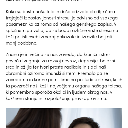
Kako se bosta naše telo in duša odzvala ob dlje časa
trajajoči izpostavljenosti stresu, je odvisno od vsakega
posameznika oziroma od našega genskega zapisa. V
splošnem pa velja, da se bodo različne vrste stresa na
koži pri isti osebi zmeraj pokazale in izrazile bolj ali
manj podobno.
Znano je in večina se nas zaveda, da kronični stres
poveča tveganje za razvoj nevroz, depresije, bolezni
srca in ožilja ter tvori proste radikale in slabi naš
obrambni oziroma imunski sistem. Premalo pa se
zavedamo in kar ne pomislimo na posledice stresa, ki jih
ta povzroči naši koži, največjemu organu našega telesa,
ki pomembno sporoča okolici in ljudem okrog nas, v
kakšnem stanju in razpoloženju pravzaprav smo.