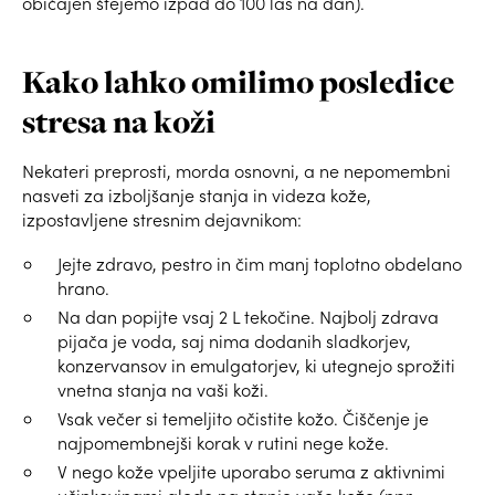
običajen štejemo izpad do 100 las na dan).
Kako lahko omilimo posledice
stresa na koži
Nekateri preprosti, morda osnovni, a ne nepomembni
nasveti za izboljšanje stanja in videza kože,
izpostavljene stresnim dejavnikom:
Jejte zdravo, pestro in čim manj toplotno obdelano
hrano.
Na dan popijte vsaj 2 L tekočine. Najbolj zdrava
pijača je voda, saj nima dodanih sladkorjev,
konzervansov in emulgatorjev, ki utegnejo sprožiti
vnetna stanja na vaši koži.
Vsak večer si temeljito očistite kožo. Čiščenje je
najpomembnejši korak v rutini nege kože.
V nego kože vpeljite uporabo seruma z aktivnimi