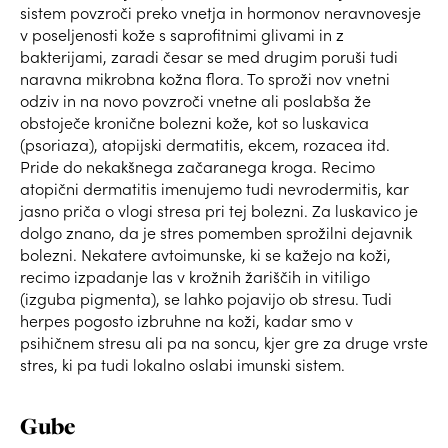
sistem povzroči preko vnetja in hormonov neravnovesje
v poseljenosti kože s saprofitnimi glivami in z
bakterijami, zaradi česar se med drugim poruši tudi
naravna mikrobna kožna flora. To sproži nov vnetni
odziv in na novo povzroči vnetne ali poslabša že
obstoječe kronične bolezni kože, kot so luskavica
(psoriaza), atopijski dermatitis, ekcem, rozacea itd.
Pride do nekakšnega začaranega kroga. Recimo
atopični dermatitis imenujemo tudi nevrodermitis, kar
jasno priča o vlogi stresa pri tej bolezni. Za luskavico je
dolgo znano, da je stres pomemben sprožilni dejavnik
bolezni. Nekatere avtoimunske, ki se kažejo na koži,
recimo izpadanje las v krožnih žariščih in vitiligo
(izguba pigmenta), se lahko pojavijo ob stresu. Tudi
herpes pogosto izbruhne na koži, kadar smo v
psihičnem stresu ali pa na soncu, kjer gre za druge vrste
stres, ki pa tudi lokalno oslabi imunski sistem.
Gube