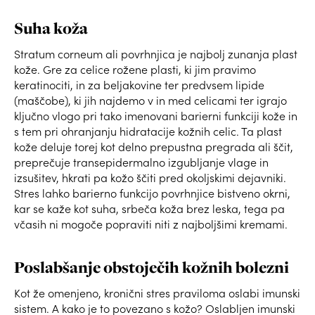
Suha koža
Stratum corneum ali povrhnjica je najbolj zunanja plast
kože. Gre za celice rožene plasti, ki jim pravimo
keratinociti, in za beljakovine ter predvsem lipide
(maščobe), ki jih najdemo v in med celicami ter igrajo
ključno vlogo pri tako imenovani barierni funkciji kože in
s tem pri ohranjanju hidratacije kožnih celic. Ta plast
kože deluje torej kot delno prepustna pregrada ali ščit,
preprečuje transepidermalno izgubljanje vlage in
izsušitev, hkrati pa kožo ščiti pred okoljskimi dejavniki.
Stres lahko barierno funkcijo povrhnjice bistveno okrni,
kar se kaže kot suha, srbeča koža brez leska, tega pa
včasih ni mogoče popraviti niti z najboljšimi kremami.
Poslabšanje obstoječih kožnih bolezni
Kot že omenjeno, kronični stres praviloma oslabi imunski
sistem. A kako je to povezano s kožo? Oslabljen imunski