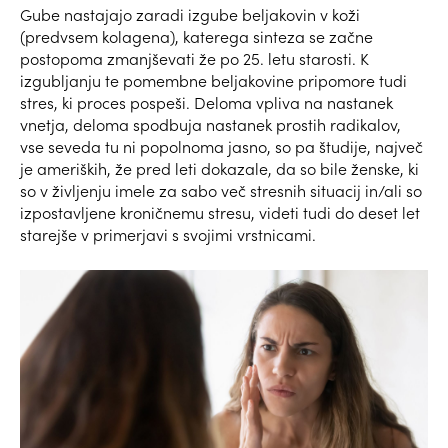
Gube nastajajo zaradi izgube beljakovin v koži
(predvsem kolagena), katerega sinteza se začne
postopoma zmanjševati že po 25. letu starosti. K
izgubljanju te pomembne beljakovine pripomore tudi
stres, ki proces pospeši. Deloma vpliva na nastanek
vnetja, deloma spodbuja nastanek prostih radikalov,
vse seveda tu ni popolnoma jasno, so pa študije, največ
je ameriških, že pred leti dokazale, da so bile ženske, ki
so v življenju imele za sabo več stresnih situacij in/ali so
izpostavljene kroničnemu stresu, videti tudi do deset let
starejše v primerjavi s svojimi vrstnicami.