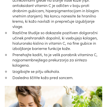
učinkovinami glede na stanje vaše kože (npr.
antioksidant vitamin C je odličen v boju proti
drobnim gubicam, hiperpigmentacijam in blagim
vnetnim stanjem). Na koncu nanesite še hranilno
kremo, ki kožo navlaži in preprečuje izgubljanje
vlage.
Različne študije so dokazale pozitiven dolgoročni
učinek prehranskih dopolnil, ki vsebujejo kolagen,
hialuronsko kislino in vitamin C, na fine gubice in
izboljšanje barierne funkcije kože.
Prenehajte kaditi, ta je velik porabnik vitamina C,
najpomembnejšega prekurzorja za sintezo
kolagena.
Izogibajte se pitju alkohola.
Dosledno ščitite kožo pred soncem.