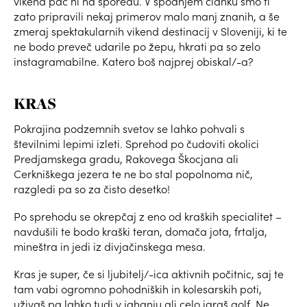
vikend pač ni na sporedu. V spodnjem članku smo ti
zato pripravili nekaj primerov malo manj znanih, a še
zmeraj spektakularnih vikend destinacij v Sloveniji, ki te
ne bodo preveč udarile po žepu, hkrati pa so zelo
instagramabilne. Katero boš najprej obiskal/-a?
KRAS
Pokrajina podzemnih svetov se lahko pohvali s
številnimi lepimi izleti. Sprehod po čudoviti okolici
Predjamskega gradu, Rakovega Škocjana ali
Cerkniškega jezera te ne bo stal popolnoma nič,
razgledi pa so za čisto desetko!
Po sprehodu se okrepčaj z eno od kraških specialitet –
navdušili te bodo kraški teran, domača jota, frtalja,
mineštra in jedi iz divjačinskega mesa.
Kras je super, če si ljubitelj/-ica aktivnih počitnic, saj te
tam vabi ogromno pohodniških in kolesarskih poti,
uživaš pa lahko tudi v jahanju ali celo igraš golf. Ne