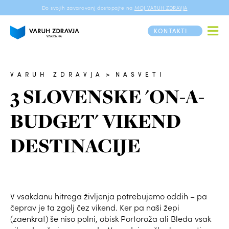
Do svojih zavarovanj dostopajte na
MOJ VARUH ZDRAVJA
KONTAKTI
VARUH ZDRAVJA
>
NASVETI
3 SLOVENSKE 'ON-A-
BUDGET' VIKEND
DESTINACIJE
V vsakdanu hitrega življenja potrebujemo oddih – pa
čeprav je ta zgolj čez vikend. Ker pa naši žepi
(zaenkrat) še niso polni, obisk Portoroža ali Bleda vsak