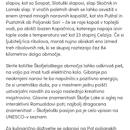
slapov, kot so Sovpat, Slatuški slapovi, slap Skočnik in
Lomski slap. V vročih poletnih dneh se lahko osvežiš v
enem izmed mnogih naravnih kopališč, kot sta Puštal in
Pustotnik ob Poljanski Sori – če se raje kopaš v toplejši
vodi, pa obišči bazen Kopačnica, katerega napaja izvir
tople vode s temperaturo več kot 23 stopinj Celzija. Če si
ljubitelj/ica ribolova, moraš nujno obiskati eno izmed
treh ribolovnih rek, ki se skupaj raztezajo čez 84
kilometrov dolgo območje.
Skrite kotičke Škofjeloškega območja lahko odkrivaš peš,
na voljo pa imaš tudi električno kolo. Gibanje po
neokrnjeni naravi te bo napolnilo s pozitivno energijo,
če si umetniška duša, pa v mestnem jedru poišči
ustvarjalni navdih za svojo naslednjo kreativno
mojstrovino. Glavne znamenitosti Škofje Loke si oglej na
interaktivni Romualdovi poti; najbolj dragocena
znamenitost – Škofjeloški pasijon pa je celo vpisan na
UNESCO-v seznam.
Za kulinarično doživetje se odpravi na Pot poljanskih