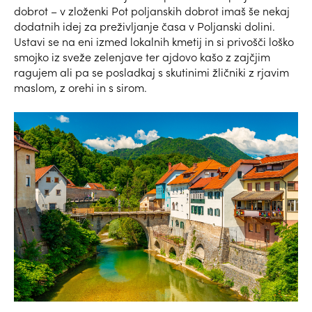
dobrot – v zloženki Pot poljanskih dobrot imaš še nekaj
dodatnih idej za preživljanje časa v Poljanski dolini.
Ustavi se na eni izmed lokalnih kmetij in si privošči loško
smojko iz sveže zelenjave ter ajdovo kašo z zajčjim
ragujem ali pa se posladkaj s skutinimi žličniki z rjavim
maslom, z orehi in s sirom.