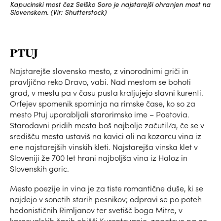
Kapucinski most čez Selško Soro je najstarejši ohranjen most na
Slovenskem. (Vir: Shutterstock)
PTUJ
Najstarejše slovensko mesto, z vinorodnimi griči in
pravljično reko Dravo, vabi. Nad mestom se bohoti
grad, v mestu pa v času pusta kraljujejo slavni kurenti.
Orfejev spomenik spominja na rimske čase, ko so za
mesto Ptuj uporabljali starorimsko ime – Poetovia.
Starodavni pridih mesta boš najbolje začutil/a, če se v
središču mesta ustaviš na kavici ali na kozarcu vina iz
ene najstarejših vinskih kleti. Najstarejša vinska klet v
Sloveniji že 700 let hrani najboljša vina iz Haloz in
Slovenskih goric.
Mesto poezije in vina je za tiste romantične duše, ki se
najdejo v sonetih starih pesnikov; odpravi se po poteh
hedonističnih Rimljanov ter svetišč boga Mitre, v
karnevalskih časih obišči Kurentovanje, zagotovo pa ne