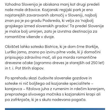
Vzhodna Slovenija je obiskana manj kot drugi predeli
naše male državice. Kozjanski regijski park je eno
najstarejših zavarovanih območij v Sloveniji, najbolj
znan pa je po gradu Podsreda, ki velja za 'najbolj
grajskega izmed slovenskih gradov'. Ta predel Slovenije
je malce bolj umirjen, zato je izvrstna destinacija za
romantične vikende v dvoje.
Obiščeš lahko sotesko Bistrice, ki je dom črne štorklje,
Lurško jamo, znano po izviru pitne vode, ki ji domačini
pripisujejo zdravilno moč, ali pa morda romantične
drevesne očake (ogromno dreves je starejših od 250 let)
in t. i. Pot štirih slapov.
Po sprehodu skozi čudovite slovenske gozdove in
soteske ni nič boljšega od kozjanske specialitete –
korejevca – fižolova juha z rumenim in rdečim korenjem,
preprostega slivovega močnika s kozjanskimi krapi ali
pa zafrknjače, ki je s skuto nadevana pogača.