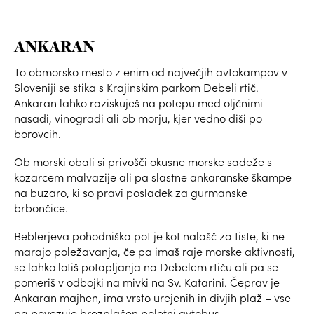
ANKARAN
To obmorsko mesto z enim od največjih avtokampov v
Sloveniji se stika s Krajinskim parkom Debeli rtič.
Ankaran lahko raziskuješ na potepu med oljčnimi
nasadi, vinogradi ali ob morju, kjer vedno diši po
borovcih.
Ob morski obali si privošči okusne morske sadeže s
kozarcem malvazije ali pa slastne ankaranske škampe
na buzaro, ki so pravi posladek za gurmanske
brbončice.
Beblerjeva pohodniška pot je kot nalašč za tiste, ki ne
marajo poležavanja, če pa imaš raje morske aktivnosti,
se lahko lotiš potapljanja na Debelem rtiču ali pa se
pomeriš v odbojki na mivki na Sv. Katarini. Čeprav je
Ankaran majhen, ima vrsto urejenih in divjih plaž – vse
pa povezuje brezplačen poletni avtobus.