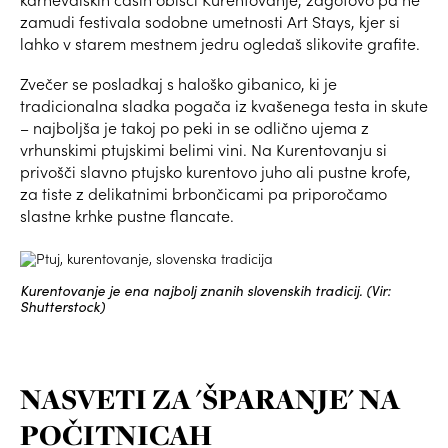
zamudi festivala sodobne umetnosti Art Stays, kjer si
lahko v starem mestnem jedru ogledaš slikovite grafite.
Zvečer se posladkaj s haloško gibanico, ki je
tradicionalna sladka pogača iz kvašenega testa in skute
– najboljša je takoj po peki in se odlično ujema z
vrhunskimi ptujskimi belimi vini. Na Kurentovanju si
privošči slavno ptujsko kurentovo juho ali pustne krofe,
za tiste z delikatnimi brbončicami pa priporočamo
slastne krhke pustne flancate.
Kurentovanje je ena najbolj znanih slovenskih tradicij. (Vir:
Shutterstock)
NASVETI ZA 'ŠPARANJE' NA
POČITNICAH