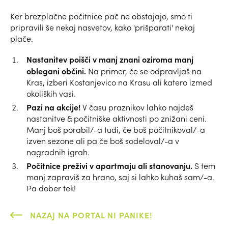
Ker brezplačne počitnice pač ne obstajajo, smo ti
pripravili še nekaj nasvetov, kako 'prišparati' nekaj
plače.
Nastanitev poišči v manj znani oziroma manj
oblegani občini.
Na primer, če se odpravljaš na
Kras, izberi Kostanjevico na Krasu ali katero izmed
okoliških vasi.
Pazi na akcije!
V času praznikov lahko najdeš
nastanitve & počitniške aktivnosti po znižani ceni.
Manj boš porabil/-a tudi, če boš počitnikoval/-a
izven sezone ali pa če boš sodeloval/-a v
nagradnih igrah.
Počitnice preživi v apartmaju ali stanovanju.
S tem
manj zapraviš za hrano, saj si lahko kuhaš sam/-a.
Pa dober tek!
NAZAJ NA PORTAL NI PANIKE!