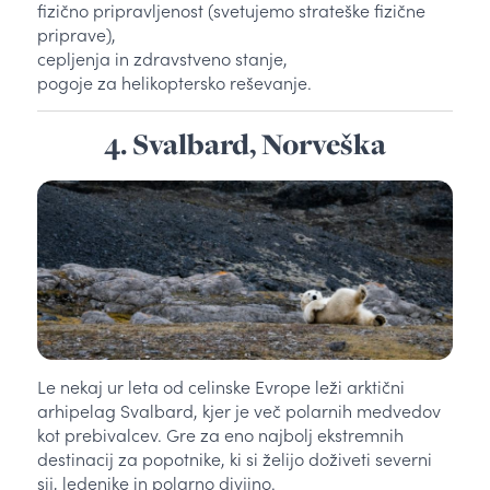
fizično pripravljenost (svetujemo strateške fizične
priprave),
cepljenja in zdravstveno stanje,
pogoje za helikoptersko reševanje.
4. Svalbard, Norveška
Le nekaj ur leta od celinske Evrope leži arktični
arhipelag Svalbard, kjer je več polarnih medvedov
kot prebivalcev. Gre za eno najbolj ekstremnih
destinacij za popotnike, ki si želijo doživeti severni
sij, ledenike in polarno divjino.