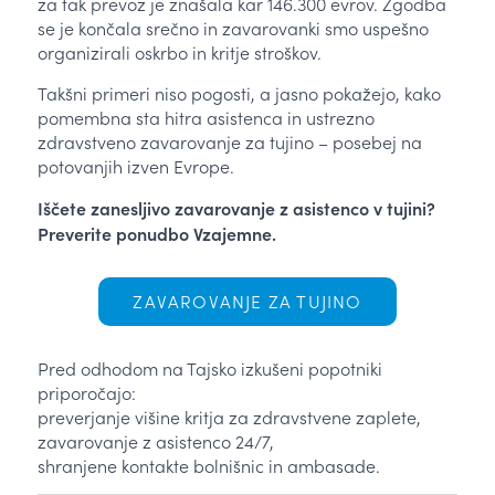
za tak prevoz je znašala kar 146.300 evrov. Zgodba
se je končala srečno in zavarovanki smo uspešno
organizirali oskrbo in kritje stroškov.
Takšni primeri niso pogosti, a jasno pokažejo, kako
pomembna sta hitra asistenca in ustrezno
zdravstveno zavarovanje za tujino – posebej na
potovanjih izven Evrope.
Iščete zanesljivo zavarovanje z asistenco v tujini?
Preverite ponudbo Vzajemne.
ZAVAROVANJE ZA TUJINO
Pred odhodom na Tajsko izkušeni popotniki
priporočajo:
preverjanje višine kritja za zdravstvene zaplete,
zavarovanje z asistenco 24/7,
shranjene kontakte bolnišnic in ambasade.