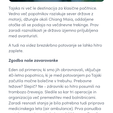
Tajska ni več le destinacija za klasične počitnice.
Vedno več popotnikov raziskuje sever države z
motorji, džungle okoli Chiang Maia, oddaljene
otočke ali se podaja na večdnevne trekinge. Prav
zaradi raznolikosti je država izjemno priljubljena
med avanturisti.
A tudi na videz brezskrbno potovanje se lahko hitro
zaplete.
Zgodba naše zavarovanke
Eden od primerov, ki smo jih obravnavali, vključuje
40-letno popotnico, ki je med potovanjem po Tajski
začutila močne bolečine v trebuhu. Prebavne
težave? Slepič? Ne - zdravniki so hitro posumili na
trombozo črevesja. Sledile so kar tri operacije in
organizacija več premestitev med bolnišnicami.
Zaradi resnosti stanja je bila potrebna tudi priprava
medicinskega leta (air ambulance). Prva ponudba