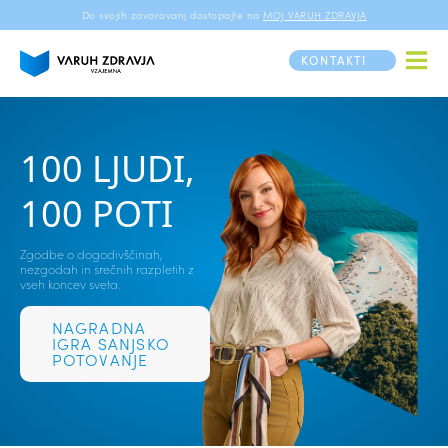
Do svojih zavarovanj dostopajte na
MOJ VARUH ZDRAVJA
KONTAKTI
100 LJUDI,
100 POTI
Zgodbe o dogodivščinah,
nezgodah in srečnih razpletih z
vseh koncev sveta.
NAGRADNA
IGRA SANJSKO
POTOVANJE