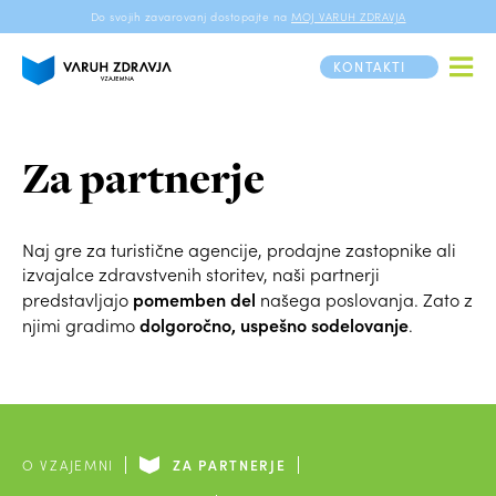
Do svojih zavarovanj dostopajte na
MOJ VARUH ZDRAVJA
KONTAKTI
Za partnerje
Naj gre za turistične agencije, prodajne zastopnike ali
izvajalce zdravstvenih storitev, naši partnerji
pomemben del
predstavljajo
našega poslovanja. Zato z
dolgoročno, uspešno sodelovanje
njimi gradimo
.
O VZAJEMNI
ZA PARTNERJE