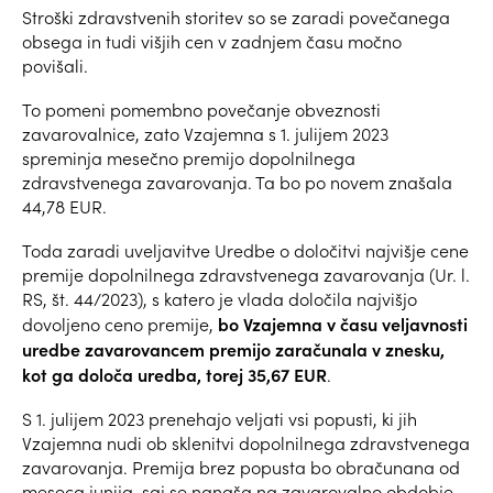
Stroški zdravstvenih storitev so se zaradi povečanega
obsega in tudi višjih cen v zadnjem času močno
povišali.
To pomeni pomembno povečanje obveznosti
zavarovalnice, zato Vzajemna s 1. julijem 2023
spreminja mesečno premijo dopolnilnega
zdravstvenega zavarovanja. Ta bo po novem znašala
44,78 EUR.
Toda zaradi uveljavitve Uredbe o določitvi najvišje cene
premije dopolnilnega zdravstvenega zavarovanja (Ur. l.
RS, št. 44/2023), s katero je vlada določila najvišjo
bo Vzajemna v času veljavnosti
dovoljeno ceno premije,
uredbe zavarovancem premijo zaračunala v znesku,
kot ga določa uredba, torej 35,67 EUR
.
S 1. julijem 2023 prenehajo veljati vsi popusti, ki jih
Vzajemna nudi ob sklenitvi dopolnilnega zdravstvenega
zavarovanja. Premija brez popusta bo obračunana od
meseca junija, saj se nanaša na zavarovalno obdobje