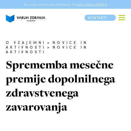
Do svojih zavarovanj dostopajte na
MOJ VARUH ZDRAVJA
KONTAKTI
O VZAJEMNI
>
NOVICE IN
AKTIVNOSTI
>
NOVICE IN
AKTIVNOSTI
Sprememba mesečne
premije dopolnilnega
zdravstvenega
zavarovanja