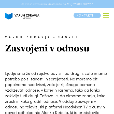
Do svojih zavarovanj dostopajte na
MOJ VARUH ZDRAVJA
KONTAKTI
VARUH ZDRAVJA
>
NASVETI
Zasvojeni v odnosu
Ljudje smo že od rojstva odvisni od drugih, zato imamo
potrebo po slišanosti in sprejetosti. Ne moremo biti
popolnoma neodvisni, zato je ključnega pomena
vzdrževati odnose, v katerih rastemo, tako da lahko
zaživijo tudi drugi. Težava je, da nimamo znanja, kako
zrasti in kako graditi odnose. V oddaji Zasvojeni v
odnosu na televizijski platformi Neodvisen.TV o čustvih
govori psihologinja Alenka Rebula, ki je predstavila