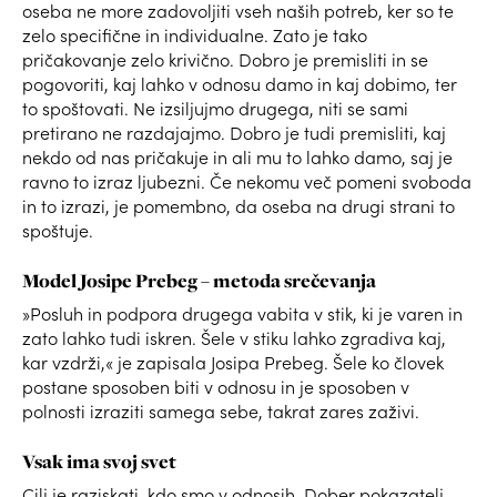
oseba ne more zadovoljiti vseh naših potreb, ker so te
zelo specifične in individualne. Zato je tako
pričakovanje zelo krivično. Dobro je premisliti in se
pogovoriti, kaj lahko v odnosu damo in kaj dobimo, ter
to spoštovati. Ne izsiljujmo drugega, niti se sami
pretirano ne razdajajmo. Dobro je tudi premisliti, kaj
nekdo od nas pričakuje in ali mu to lahko damo, saj je
ravno to izraz ljubezni. Če nekomu več pomeni svoboda
in to izrazi, je pomembno, da oseba na drugi strani to
spoštuje.
Model Josipe Prebeg – metoda srečevanja
»Posluh in podpora drugega vabita v stik, ki je varen in
zato lahko tudi iskren. Šele v stiku lahko zgradiva kaj,
kar vzdrži,« je zapisala Josipa Prebeg. Šele ko človek
postane sposoben biti v odnosu in je sposoben v
polnosti izraziti samega sebe, takrat zares zaživi.
Vsak ima svoj svet
Cilj je raziskati, kdo smo v odnosih. Dober pokazatelj