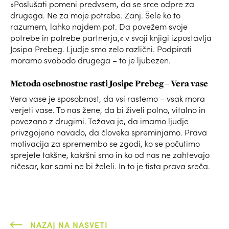
»Poslušati pomeni predvsem, da se srce odpre za
drugega. Ne za moje potrebe. Zanj. Šele ko to
razumem, lahko najdem pot. Da povežem svoje
potrebe in potrebe partnerja,« v svoji knjigi izpostavlja
Josipa Prebeg. Ljudje smo zelo različni. Podpirati
moramo svobodo drugega – to je ljubezen.
Metoda osebnostne rasti Josipe Prebeg – Vera vase
Vera vase je sposobnost, da vsi rastemo – vsak mora
verjeti vase. To nas žene, da bi živeli polno, vitalno in
povezano z drugimi. Težava je, da imamo ljudje
privzgojeno navado, da človeka spreminjamo. Prava
motivacija za spremembo se zgodi, ko se počutimo
sprejete takšne, kakršni smo in ko od nas ne zahtevajo
ničesar, kar sami ne bi želeli. In to je tista prava sreča.
NAZAJ NA NASVETI