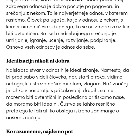
zdravega odnosa je dobro počutje po pogovoru in
srečanju z nekom. To je najverjetneje odnos, v katerem
rastemo. Človek pa ugaša, ko je v odnosu z nekom, s
komer nima ničesar skupnega, ko se ne zmore izraziti in
biti avtentičen. Smisel medsebojnega srečanja je
umirjanje, igranje, učenje, razvijanje, podpiranje.
Osnova vseh odnosov je odnos do sebe.
Idealizacija nikoli ni dobra
Najslabša stvar v odnosih je idealiziranje. Namesto, da
bi pred sabo videli človeka, npr. starš otroka, vidimo
nekoga, ki ustreza našim merilom, vlogam. Naš značaj
je lahko v nasprotju s pričakovanji drugih, saj ne
moremo biti avtentični in posledično pritiskamo nase,
da moramo biti idealni. Čustva se lahko resnično
pretakajo le takrat, ko obstaja iskreno zanimanje o
našem značaju.
Ko razumemo, najdemo pot