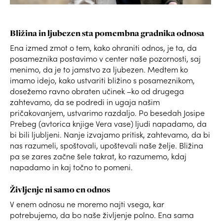
Bližina in ljubezen sta pomembna gradnika odnosa
Ena izmed zmot o tem, kako ohraniti odnos, je ta, da
posameznika postavimo v center naše pozornosti, saj
menimo, da je to jamstvo za ljubezen. Medtem ko
imamo idejo, kako ustvariti bližino s posameznikom,
dosežemo ravno obraten učinek –ko od drugega
zahtevamo, da se podredi in ugaja našim
pričakovanjem, ustvarimo razdaljo. Po besedah Josipe
Prebeg (avtorica knjige Vera vase) ljudi napadamo, da
bi bili ljubljeni. Nanje izvajamo pritisk, zahtevamo, da bi
nas razumeli, spoštovali, upoštevali naše želje. Bližina
pa se zares začne šele takrat, ko razumemo, kdaj
napadamo in kaj točno to pomeni.
Življenje ni samo en odnos
V enem odnosu ne moremo najti vsega, kar
potrebujemo, da bo naše življenje polno. Ena sama