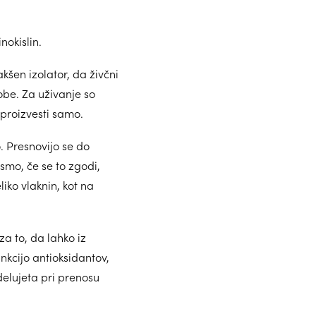
nokislin.
kšen izolator, da živčni
obe. Za uživanje so
proizvesti samo.
. Presnovijo se do
smo, če se to zgodi,
liko vlaknin, kot na
a to, da lahko iz
unkcijo antioksidantov,
delujeta pri prenosu