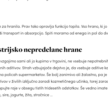
 za hranila. Prav tako opravlja funkcijo topila. Vso hrano, ki 
i transport in absorpcijo. Spiti moramo od enega in pol do dv
strijsko nepredelane hrane
vzgojimo sami ali jo kupimo v trgovini, ne vsebuje nepotrebnih
nih aditivov. Strah vzbujajoče dejstvo je, da vsebuje aditive 
na policah supermarketov. Še bolj zanimivo ali žalostno, pa je d
ivov v živilih izključno zaradi kozmetičnega učinka, torej zara
pujte raje v obsegu tistih tridesetih odstotkov. Še vedno imate
sire, jogurte, žita, stročnice …