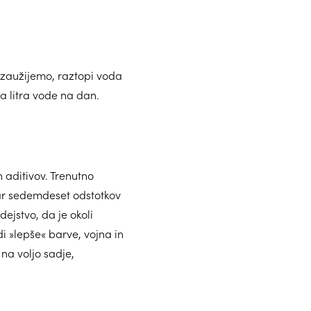
jo zaužijemo, raztopi voda
a litra vode na dan.
 aditivov. Trenutno
kar sedemdeset odstotkov
ejstvo, da je okoli
di »lepše« barve, vojna in
 na voljo sadje,