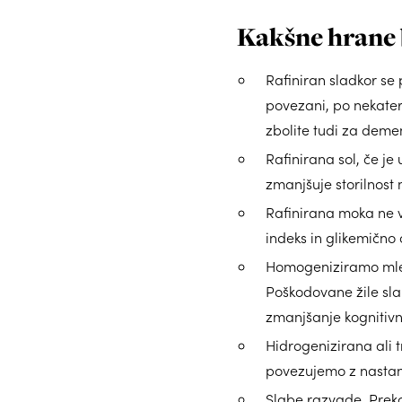
Kakšne hrane b
Rafiniran sladkor s
povezani, po nekateri
zbolite tudi za deme
Rafinirana sol, če je
zmanjšuje storilnost
Rafinirana moka ne vs
indeks in glikemično
Homogeniziramo mleko
Poškodovane žile slab
zmanjšanje kognitivn
Hidrogenizirana ali 
povezujemo z nastan
Slabe razvade. Preko