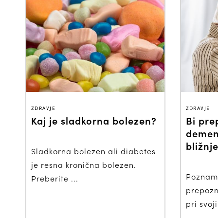
ZDRAVJE
ZDRAVJE
Kaj je sladkorna bolezen?
Bi pre
demen
bližnj
Sladkorna bolezen ali diabetes
je resna kronična bolezen.
Poznamo
Preberite ...
prepozn
pri svoji