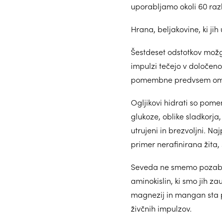
uporabljamo okoli 60 razl
Hrana, beljakovine, ki jih
Šestdeset odstotkov možga
impulzi tečejo v določen
pomembne predvsem omega
Ogljikovi hidrati so pome
glukoze, oblike sladkorja
utrujeni in brezvoljni. Naj
primer nerafinirana žita, 
Seveda ne smemo pozabiti
aminokislin, ki smo jih za
magnezij in mangan sta po
živčnih impulzov.