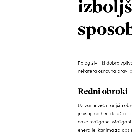
izbolj
sposo
Poleg živil, ki dobro vp
nekatera osnovna pravil
Redni obroki
Uživanje več manjših obr
je vsaj majhen delež obrok
naše možgane. Možgani la
energije, kar ima za posl