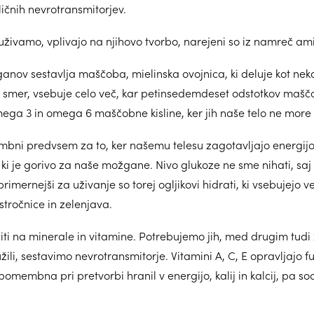
ičnih nevrotransmitorjev.
 uživamo, vplivajo na njihovo tvorbo, narejeni so iz namreč ami
nov sestavlja maščoba, mielinska ovojnica, ki deluje kot neka
o smer, vsebuje celo več, kar petinsedemdeset odstotkov mašč
 3 in omega 6 maščobne kisline, ker jih naše telo ne more 
mbni predvsem za to, ker našemu telesu zagotavljajo energijo
, ki je gorivo za naše možgane. Nivo glukoze ne sme nihati, saj 
primernejši za uživanje so torej ogljikovi hidrati, ki vsebujejo ve
stročnice in zelenjava.
 na minerale in vitamine. Potrebujemo jih, med drugim tudi z
užili, sestavimo nevrotransmitorje. Vitamini A, C, E opravljajo f
membna pri pretvorbi hranil v energijo, kalij in kalcij, pa so