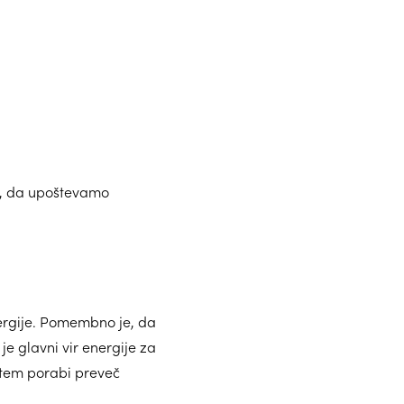
o, da upoštevamo
ergije. Pomembno je, da
 je glavni vir energije za
 tem porabi preveč