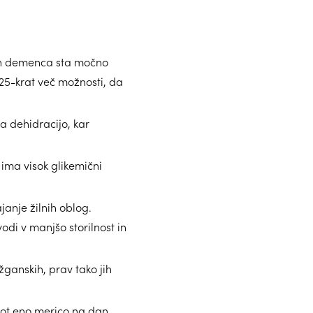
 in demenca sta močno
125-krat več možnosti, da
a dehidracijo, kar
 ima visok glikemični
anje žilnih oblog.
di v manjšo storilnost in
ganskih, prav tako jih
kot eno merico na dan,