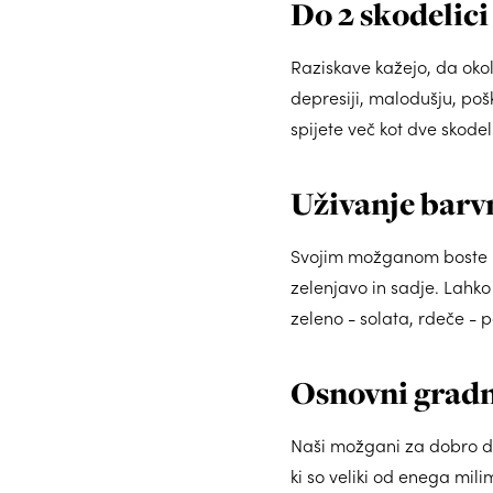
Do 2 skodelici
Raziskave kažejo, da okol
depresiji, malodušju, poško
spijete več kot dve skodel
Uživanje barvn
Svojim možganom boste naj
zelenjavo in sadje. Lahko 
zeleno - solata, rdeče -
Osnovni gradn
Naši možgani za dobro del
ki so veliki od enega mi