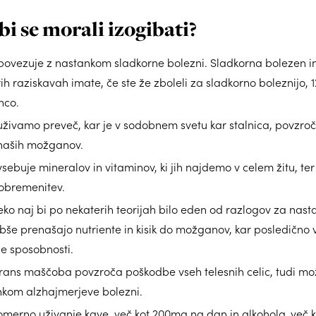
i se morali izogibati?
e povezuje z nastankom sladkorne bolezni. Sladkorna bolezen
h raziskavah imate, če ste že zboleli za sladkorno boleznijo, 
nco.
 uživamo preveč, kar je v sodobnem svetu kar stalnica, povzroč
 naših možganov.
ebuje mineralov in vitaminov, ki jih najdemo v celem žitu, ter
 obremenitev.
 naj bi po nekaterih teorijah bilo eden od razlogov za nastaj
še prenašajo nutriente in kisik do možganov, kar posledično vo
e sposobnosti.
trans maščoba povzroča poškodbe vseh telesnih celic, tudi mož
kom alzhajmerjeve bolezni.
merno uživanje kave, več kot 200mg na dan in alkohola ,več 