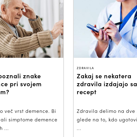
ZDRAVILA
poznali znake
Zakaj se nekatera
ce pri svojem
zdravila izdajajo 
em?
recept
 več vrst demence. Bi
Zdravila delimo na dve 
ali simptome demence
glede na to, kdo ugotovi
h ...
...