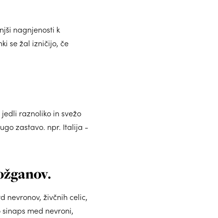
njši nagnjenosti k
i se žal izničijo, če
edli raznoliko in svežo
go zastavo. npr. Italija -
ožganov.
 nevronov, živčnih celic,
o sinaps med nevroni,