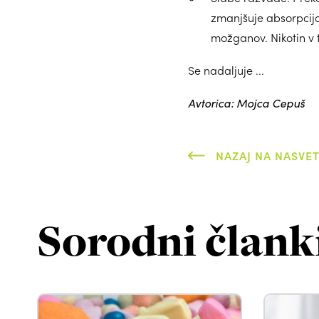
zmanjšuje absorpcijo
možganov. Nikotin v t
Se nadaljuje ...
Avtorica: Mojca Cepuš
NAZAJ NA NASVET
Sorodni člank