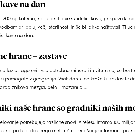
 kave na dan
i 200mg kofeina, kar je okoli dve skodelici kave, prispeva k ma
dbam pri delu, večji storilnosti in še bi lahko naštevali. Ti učink
ici kave na dan.
e hrane – zastave
lažje zagotovili vse potrebne minerali in vitamine, če boste j
si pomagate z geografijo. Vsak dan si na krožniku sestavite dru
 paradižnikova mezga, belo - mozarela …
iki naše hrane so gradniki naših m
ovanje potrebujejo različne snovi. V telesu imamo 100 milijard
limetra, pa tudi do enega metra.Za prenašanje informacij prek