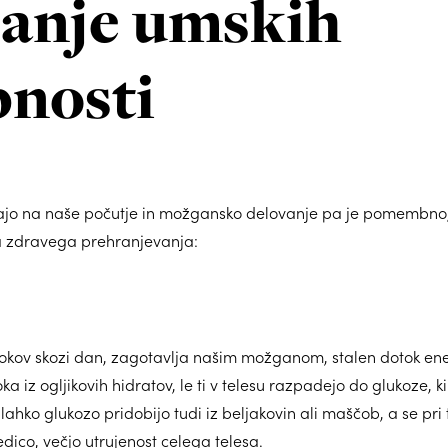
šanje umskih
bnosti
livajo na naše počutje in možgansko delovanje pa je pomembn
a zdravega prehranjevanja:
okov skozi dan, zagotavlja našim možganom, stalen dotok en
a iz ogljikovih hidratov, le ti v telesu razpadejo do glukoze, ki
hko glukozo pridobijo tudi iz beljakovin ali maščob, a se pri
edico, večjo utrujenost celega telesa.