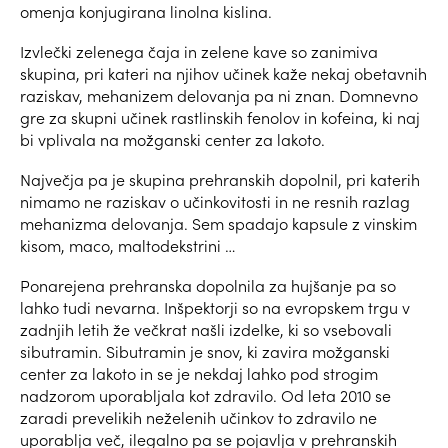
omenja konjugirana linolna kislina.
Izvlečki zelenega čaja in zelene kave so zanimiva
skupina, pri kateri na njihov učinek kaže nekaj obetavnih
raziskav, mehanizem delovanja pa ni znan. Domnevno
gre za skupni učinek rastlinskih fenolov in kofeina, ki naj
bi vplivala na možganski center za lakoto.
Največja pa je skupina prehranskih dopolnil, pri katerih
nimamo ne raziskav o učinkovitosti in ne resnih razlag
mehanizma delovanja. Sem spadajo kapsule z vinskim
kisom, maco, maltodekstrini …
Ponarejena prehranska dopolnila za hujšanje pa so
lahko tudi nevarna. Inšpektorji so na evropskem trgu v
zadnjih letih že večkrat našli izdelke, ki so vsebovali
sibutramin. Sibutramin je snov, ki zavira možganski
center za lakoto in se je nekdaj lahko pod strogim
nadzorom uporabljala kot zdravilo. Od leta 2010 se
zaradi prevelikih neželenih učinkov to zdravilo ne
uporablja več, ilegalno pa se pojavlja v prehranskih