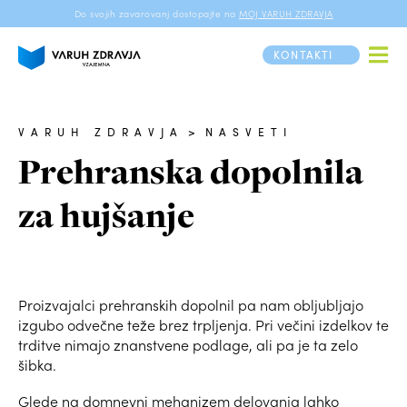
Do svojih zavarovanj dostopajte na
MOJ VARUH ZDRAVJA
KONTAKTI
VARUH ZDRAVJA
>
NASVETI
Prehranska dopolnila
za hujšanje
Proizvajalci prehranskih dopolnil pa nam obljubljajo
izgubo odvečne teže brez trpljenja. Pri večini izdelkov te
trditve nimajo znanstvene podlage, ali pa je ta zelo
šibka.
Glede na domnevni mehanizem delovanja lahko