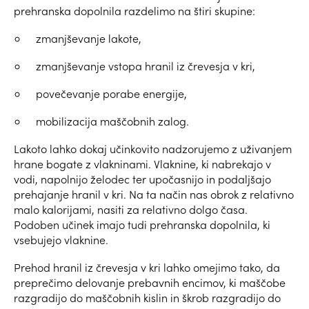
prehranska dopolnila razdelimo na štiri skupine:
zmanjševanje lakote,
zmanjševanje vstopa hranil iz črevesja v kri,
povečevanje porabe energije,
mobilizacija maščobnih zalog.
Lakoto lahko dokaj učinkovito nadzorujemo z uživanjem
hrane bogate z vlakninami. Vlaknine, ki nabrekajo v
vodi, napolnijo želodec ter upočasnijo in podaljšajo
prehajanje hranil v kri. Na ta način nas obrok z relativno
malo kalorijami, nasiti za relativno dolgo časa.
Podoben učinek imajo tudi prehranska dopolnila, ki
vsebujejo vlaknine.
Prehod hranil iz črevesja v kri lahko omejimo tako, da
preprečimo delovanje prebavnih encimov, ki maščobe
razgradijo do maščobnih kislin in škrob razgradijo do