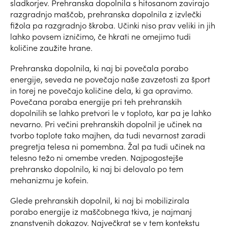
sladkorjev. Prehranska dopolnila s hitosanom zavirajo
razgradnjo maščob, prehranska dopolnila z izvlečki
fižola pa razgradnjo škroba. Učinki niso prav veliki in jih
lahko povsem izničimo, če hkrati ne omejimo tudi
količine zaužite hrane.
Prehranska dopolnila, ki naj bi povečala porabo
energije, seveda ne povečajo naše zavzetosti za šport
in torej ne povečajo količine dela, ki ga opravimo.
Povečana poraba energije pri teh prehranskih
dopolnilih se lahko pretvori le v toploto, kar pa je lahko
nevarno. Pri večini prehranskih dopolnil je učinek na
tvorbo toplote tako majhen, da tudi nevarnost zaradi
pregretja telesa ni pomembna. Žal pa tudi učinek na
telesno težo ni omembe vreden. Najpogostejše
prehransko dopolnilo, ki naj bi delovalo po tem
mehanizmu je kofein.
Glede prehranskih dopolnil, ki naj bi mobilizirala
porabo energije iz maščobnega tkiva, je najmanj
znanstvenih dokazov. Največkrat se v tem kontekstu