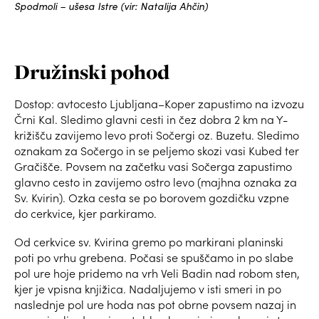
Spodmoli – ušesa Istre (vir: Natalija Ahčin)
Družinski pohod
Dostop: avtocesto Ljubljana–Koper zapustimo na izvozu
Črni Kal. Sledimo glavni cesti in čez dobra 2 km na Y-
križišču zavijemo levo proti Sočergi oz. Buzetu. Sledimo
oznakam za Sočergo in se peljemo skozi vasi Kubed ter
Gračišče. Povsem na začetku vasi Sočerga zapustimo
glavno cesto in zavijemo ostro levo (majhna oznaka za
Sv. Kvirin). Ozka cesta se po borovem gozdičku vzpne
do cerkvice, kjer parkiramo.
Od cerkvice sv. Kvirina gremo po markirani planinski
poti po vrhu grebena. Počasi se spuščamo in po slabe
pol ure hoje pridemo na vrh Veli Badin nad robom sten,
kjer je vpisna knjižica. Nadaljujemo v isti smeri in po
naslednje pol ure hoda nas pot obrne povsem nazaj in