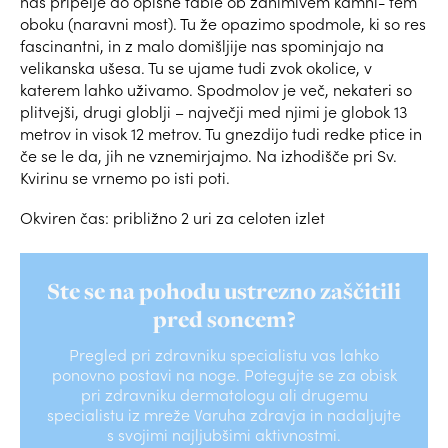
nas pripelje do opisne table ob zanimivem kamni- tem
oboku (naravni most). Tu že opazimo spodmole, ki so res
fascinantni, in z malo domišljije nas spominjajo na
velikanska ušesa. Tu se ujame tudi zvok okolice, v
katerem lahko uživamo. Spodmolov je več, nekateri so
plitvejši, drugi globlji – največji med njimi je globok 13
metrov in visok 12 metrov. Tu gnezdijo tudi redke ptice in
če se le da, jih ne vznemirjajmo. Na izhodišče pri Sv.
Kvirinu se vrnemo po isti poti.
Okviren čas: približno 2 uri za celoten izlet
Ste se na pohodu ustrezno zaščitili
pred soncem?
Pregled pri zdravniku specialistu vas lahko
ponovno postavi na noge. Potegujte se za obisk
pri zdravniku dermatologu ali drugemu
specialistu iz mreže Varuha zdravja in nadaljujte
s svojimi najljubšimi aktivnostmi.