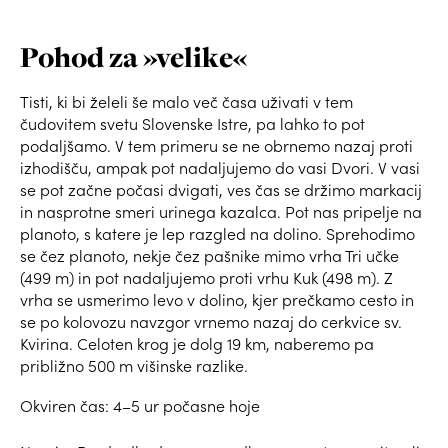
Pohod za »velike«
Tisti, ki bi želeli še malo več časa uživati v tem
čudovitem svetu Slovenske Istre, pa lahko to pot
podaljšamo. V tem primeru se ne obrnemo nazaj proti
izhodišču, ampak pot nadaljujemo do vasi Dvori. V vasi
se pot začne počasi dvigati, ves čas se držimo markacij
in nasprotne smeri urinega kazalca. Pot nas pripelje na
planoto, s katere je lep razgled na dolino. Sprehodimo
se čez planoto, nekje čez pašnike mimo vrha Tri učke
(499 m) in pot nadaljujemo proti vrhu Kuk (498 m). Z
vrha se usmerimo levo v dolino, kjer prečkamo cesto in
se po kolovozu navzgor vrnemo nazaj do cerkvice sv.
Kvirina. Celoten krog je dolg 19 km, naberemo pa
približno 500 m višinske razlike.
Okviren čas: 4–5 ur počasne hoje