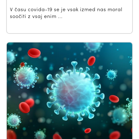
V času covida-19 se je vsak izmed nas moral
soočiti z vsaj enim ...