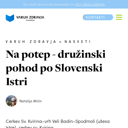
Do svojih zavarovanj dostopajte na
MOJ VARUH ZDRAVJA
KONTAKTI
VARUH ZDRAVJA
>
NASVETI
Na potep - družinski
pohod po Slovenski
Istri
Natalija Ahčin
Cerkev Sv. Kvirina–vrh Veli Badin–Spodmoli (ušesa
Istre)–cerkev sv. Kvirina