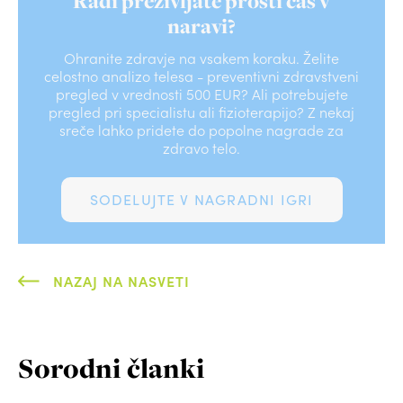
Radi preživljate prosti čas v
naravi?
Ohranite zdravje na vsakem koraku. Želite
celostno analizo telesa - preventivni zdravstveni
pregled v vrednosti 500 EUR? Ali potrebujete
pregled pri specialistu ali fizioterapijo? Z nekaj
sreče lahko pridete do popolne nagrade za
zdravo telo.
SODELUJTE V NAGRADNI IGRI
NAZAJ NA NASVETI
Sorodni članki