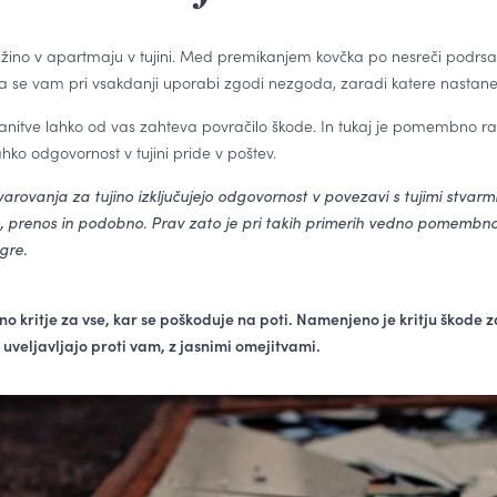
ružino v apartmaju v tujini. Med premikanjem kovčka po nesreči podrsate
 se vam pri vsakdanji uporabi zgodi nezgoda, zaradi katere nastane š
anitve lahko od vas zahteva povračilo škode. In tukaj je pomembno raz
 lahko odgovornost v tujini pride v poštev.
rovanja za tujino izključujejo odgovornost v povezavi s tujimi stvarmi, 
e, prenos in podobno. Prav zato je pri takih primerih vedno pomembno
gre.
šno kritje za vse, kar se poškoduje na poti. Namenjeno je kritju škode
e uveljavljajo proti vam, z jasnimi omejitvami.