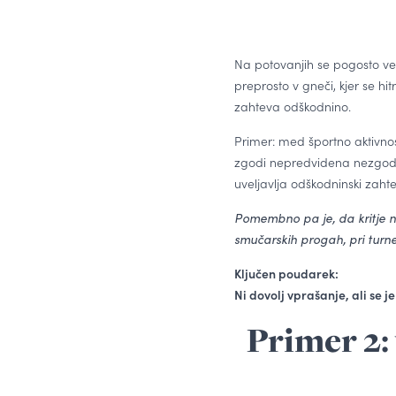
Na potovanjih se pogosto ve
preprosto v gneči, kjer se h
zahteva odškodnino.
Primer: med športno aktivnos
zgodi nepredvidena nezgoda,
uveljavlja odškodninski zahtev
Pomembno pa je, da kritje ni
smučarskih progah, pri turn
Ključen poudarek:
Ni dovolj vprašanje, ali se j
Primer 2: