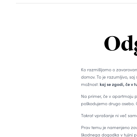
Odg
Ko razmišljamo o zavarovanju
domov. To je razumljivo, saj
možnost:
kaj se zgodi, če v t
Na primer, če v apartmaju 
poškodujemo drugo osebo. Če 
Takrat vprašanje ni več sa
Prav temu je namenjeno zav
škodnega dogodka v tujini povz