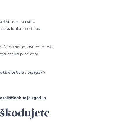
ktivnostmi ali smo
osebi, lahko ta od nas
bo. Ali pa se na javnem mestu
etja oseba proti vam
aktivnosti na neurejenih
okoliščinah se je zgodilo.
oškodujete