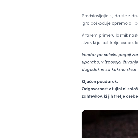
Predstavljajte si, da ste z d
igro poškoduje opremo ali pa
V takem primeru lastnik nast
stvar, ki je last tretje osebe,
Vendar pa splošni pogoji zava
uporabo, v izposojo, čuvanj
dogodek in za kakšno stvar 
Ključen poudarek:
Odgovornost v tujini ni splo
zahtevkov, ki jih tretje oseb