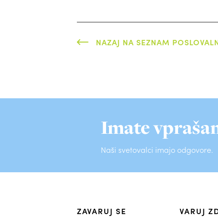
NAZAJ NA SEZNAM POSLOVAL
Imate vprašan
Naši svetovalci imajo odgovore.
ZAVARUJ SE
VARUJ Z