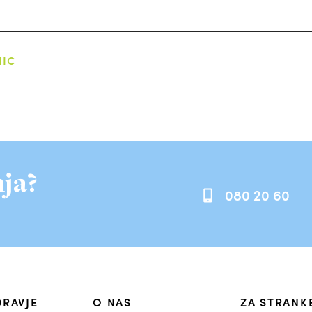
NIC
ja?
080 20 60
DRAVJE
O NAS
ZA STRANK