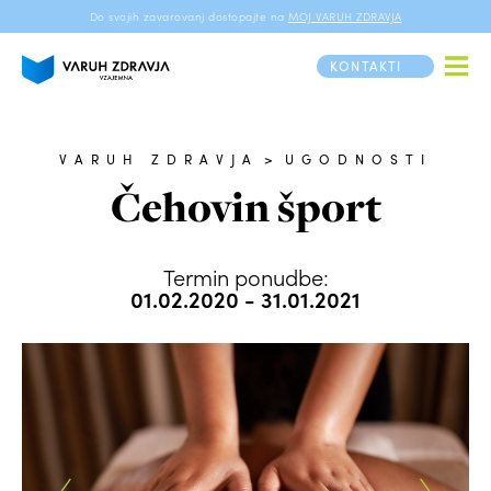
Do svojih zavarovanj dostopajte na
MOJ VARUH ZDRAVJA
KONTAKTI
VARUH ZDRAVJA
>
UGODNOSTI
Čehovin šport
Termin ponudbe:
01.02.2020 - 31.01.2021