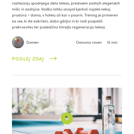
raztezanju spodnjega dela telesa, predvsem zadnjih stegenskih
mišic in zadnjice. Vadbo lahko izvajaš kjerkoli najdeš nekaj
prostora − doma, v hotelu ali kar v pisarni. Trening je primeren
za vse, ki ste zakrčeni, slabo gibljivi in bi radi pospešili
prekrvavitev ter posledično hitrejšo regeneracijo telesa.
Domen
Osnovna raven
15 min
POGLEJ ZDAJ