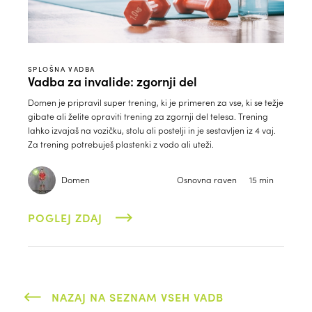
SPLOŠNA VADBA
Vadba za invalide: zgornji del
Domen je pripravil super trening, ki je primeren za vse, ki se težje
gibate ali želite opraviti trening za zgornji del telesa. Trening
lahko izvajaš na vozičku, stolu ali postelji in je sestavljen iz 4 vaj.
Za trening potrebuješ plastenki z vodo ali uteži.
Domen
Osnovna raven
15 min
POGLEJ ZDAJ
NAZAJ NA SEZNAM VSEH VADB