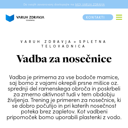
Do svojih zavarovanj dostopajte na
MOJ VARUH ZDRAVJA
KONTAKTI
VARUH ZDRAVJA
>
SPLETNA
TELOVADNICA
Vadba za nosečnice
Vadba je primerna za vse bodoče mamice,
saj bomo z vajami okrepili prsne mišice oz.
sprednji del ramenskega obroča in poskrbeli
za zmerno aktivnost tudi v tem obdobju
življenja. Trening je primeren za nosečnice, ki
se dobro počutijo in pri katerih nosečnost
poteka brez zapletov. Kot vadbeni
pripomoček bomo uporabili plastenki z vodo.