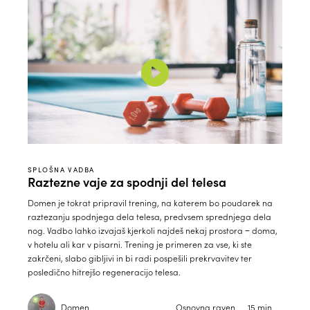
SPLOŠNA VADBA
Raztezne vaje za spodnji del telesa
Domen je tokrat pripravil trening, na katerem bo poudarek na
raztezanju spodnjega dela telesa, predvsem sprednjega dela
nog. Vadbo lahko izvajaš kjerkoli najdeš nekaj prostora − doma,
v hotelu ali kar v pisarni. Trening je primeren za vse, ki ste
zakrčeni, slabo gibljivi in bi radi pospešili prekrvavitev ter
posledično hitrejšo regeneracijo telesa.
Domen
Osnovna raven
15 min