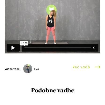
Več vadb
Vadbo vodi:
Eva
Podobne vadbe