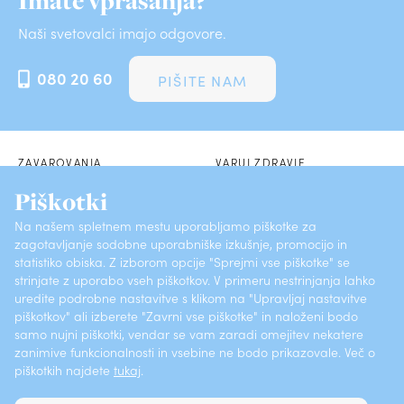
Imate vprašanja?
Naši svetovalci imajo odgovore.
080 20 60
PIŠITE NAM
ZAVAROVANJA
VARUJ ZDRAVJE
Piškotki
POSLOVALNICE
SKLENI PREK SPLETA
Na našem spletnem mestu uporabljamo piškotke za
zagotavljanje sodobne uporabniške izkušnje, promocijo in
O ZAVAROVALNICI
KONTAKTI
statistiko obiska. Z izborom opcije "Sprejmi vse piškotke" se
strinjate z uporabo vseh piškotkov. V primeru nestrinjanja lahko
PRIJAVI ŠKODO
POGOSTA VPRAŠANJA
uredite podrobne nastavitve s klikom na "Upravljaj nastavitve
piškotkov" ali izberete "Zavrni vse piškotke" in naloženi bodo
samo nujni piškotki, vendar se vam zaradi omejitev nekatere
Vsebine (ISSN 1581-372X)
Varstvo osebnih podatkov
zanimive funkcionalnosti in vsebine ne bodo prikazovale. Več o
piškotkih najdete
tukaj
.
Pritožbeni postopki
Piškotki