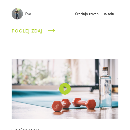
Eva
Srednja raven
15 min
POGLEJ ZDAJ
SPLOŠNA VADBA