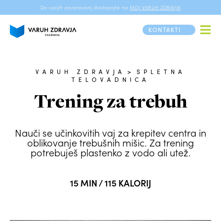
Do svojih zavarovanj dostopajte na
MOJ VARUH ZDRAVJA
KONTAKTI
VARUH ZDRAVJA
>
SPLETNA
TELOVADNICA
Trening za trebuh
Nauči se učinkovitih vaj za krepitev centra in
oblikovanje trebušnih mišic. Za trening
potrebuješ plastenko z vodo ali utež.
15 MIN / 115 KALORIJ