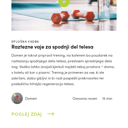
SPLOŠNA VADBA
Raztezne vaje za spodnji del telesa
Domen je tokrat pripravil trening, na katerem bo poudarek na
raztezanju spodnjega dela telesa, predvsem sprednjega dela
nog. Vadbo lahko izvajaš kjerkoli najdeš nekaj prostora − doma,
v hotelu ali kar v pisarni. Trening je primeren za vse, ki ste
zakrčeni, slabo gibljivi in bi radi pospešili prekrvavitev ter
posledično hitrejšo regeneracijo telesa.
Domen
Osnovna raven
15 min
POGLEJ ZDAJ