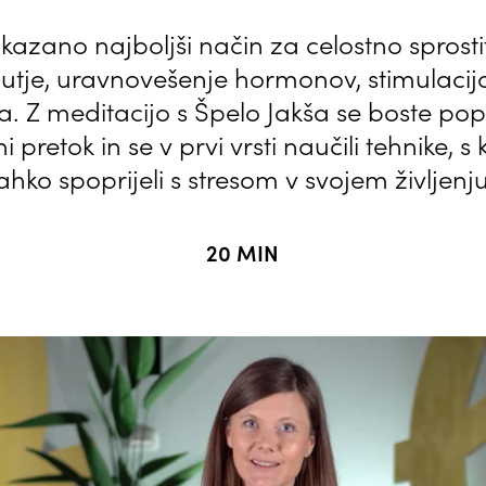
kazano najboljši način za celostno sprostit
čutje, uravnovešenje hormonov, stimulacij
. Z meditacijo s Špelo Jakša se boste pop
ni pretok in se v prvi vrsti naučili tehnike, 
lahko spoprijeli s stresom v svojem življenju
20 MIN