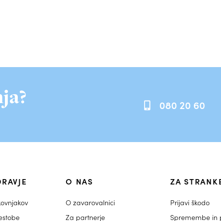
ja?
080 20 60
DRAVJE
O NAS
ZA STRANK
kovnjakov
O zavarovalnici
Prijavi škodo
estobe
Za partnerje
Spremembe in p