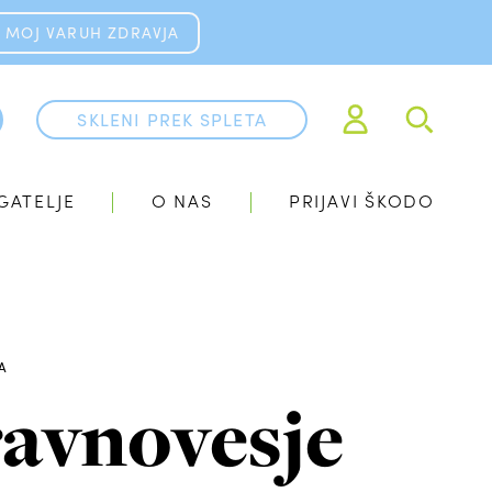
MOJ VARUH ZDRAVJA
SKLENI PREK SPLETA
GATELJE
O NAS
PRIJAVI ŠKODO
A
ravnovesje