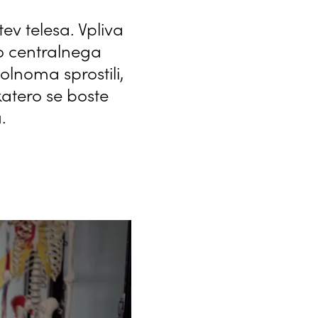
ev telesa. Vpliva
o centralnega
olnoma sprostili,
s katero se boste
.