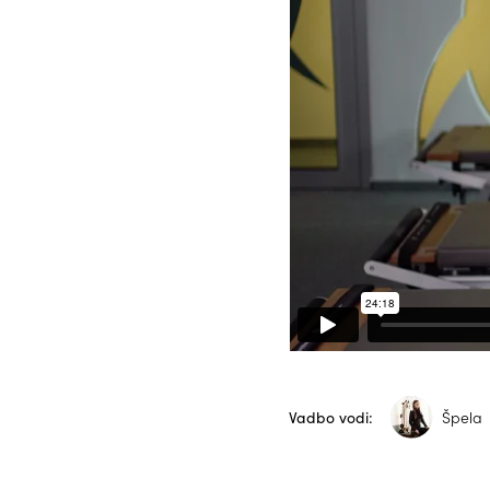
Vadbo vodi:
Špela