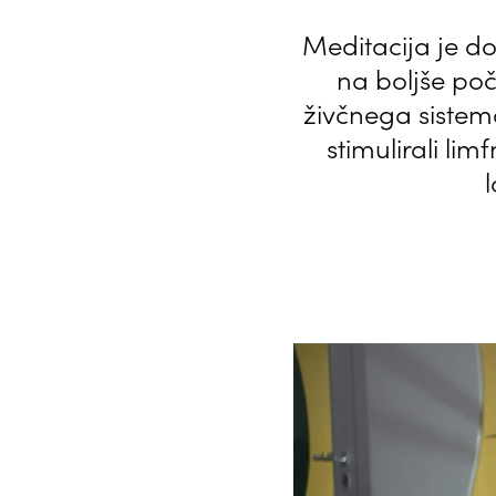
Meditacija je do
na boljše po
živčnega sistema
stimulirali limf