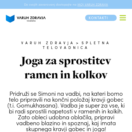
Do svojih zavarovanj dostopajte na
MOJ VARUH ZDRAVJA
KONTAKTI
VARUH ZDRAVJA
>
SPLETNA
TELOVADNICA
Joga za sprostitev
ramen in kolkov
Pridruži se Simoni na vadbi, na kateri bomo
telo pripravili na končni položaj kravji gobec
(t.i. Gomukhasana). Vadba je super za vse, ki
bi radi sprostili napetosti v ramenih in kolkih.
Zato obleci udobna oblačila, pripravi
vadbeno blazino in spoznaj, kaj imata
skupnega kravji gobec in joga!