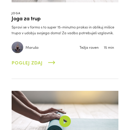
JOGA
Joga za trup
Spravi se v formo s to super 15-minutno prakso in oblikuj mišice
trupa v udobju svojega doma! Za vadbo potrebuješ vzglavnik.
Maruša
Težja raven
15 min
POGLEJ ZDAJ