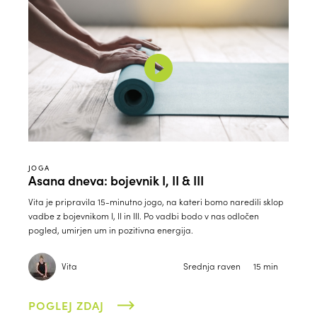
JOGA
Asana dneva: bojevnik I, II & III
Vita je pripravila 15-minutno jogo, na kateri bomo naredili sklop
vadbe z bojevnikom I, II in III. Po vadbi bodo v nas odločen
pogled, umirjen um in pozitivna energija.
Vita
Srednja raven
15 min
POGLEJ ZDAJ