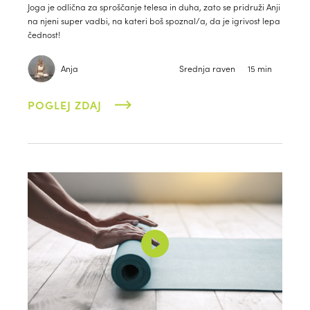
Joga je odlična za sproščanje telesa in duha, zato se pridruži Anji
na njeni super vadbi, na kateri boš spoznal/a, da je igrivost lepa
čednost!
Anja
Srednja raven
15 min
POGLEJ ZDAJ