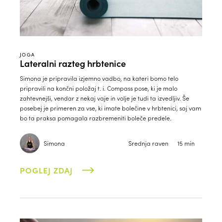
JOGA
Lateralni razteg hrbtenice
Simona je pripravila izjemno vadbo, na kateri bomo telo
pripravili na končni položaj t. i. Compass pose, ki je malo
zahtevnejši, vendar z nekaj vaje in volje je tudi ta izvedljiv. Še
posebej je primeren za vse, ki imate bolečine v hrbtenici, saj vam
bo ta praksa pomagala razbremeniti boleče predele.
Simona
Srednja raven
15 min
POGLEJ ZDAJ