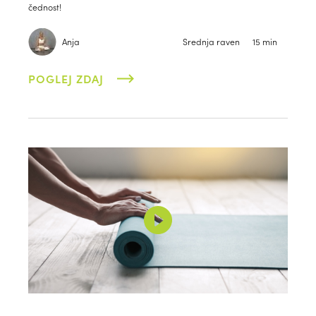
čednost!
Anja
Srednja raven
15 min
POGLEJ ZDAJ