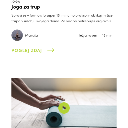
JOGA
Joga za trup
Spravi se v formo s to super 15-minutno prakso in oblikuj mišice
trupa v udobju svojega doma! Za vadbo potrebuješ vzglavnik.
Maruša
Težja raven
15 min
POGLEJ ZDAJ