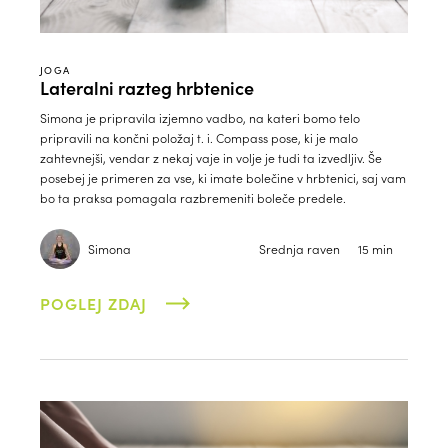
JOGA
Lateralni razteg hrbtenice
Simona je pripravila izjemno vadbo, na kateri bomo telo
pripravili na končni položaj t. i. Compass pose, ki je malo
zahtevnejši, vendar z nekaj vaje in volje je tudi ta izvedljiv. Še
posebej je primeren za vse, ki imate bolečine v hrbtenici, saj vam
bo ta praksa pomagala razbremeniti boleče predele.
Simona
Srednja raven
15 min
POGLEJ ZDAJ