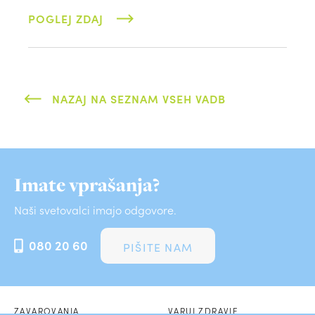
POGLEJ ZDAJ
NAZAJ NA SEZNAM VSEH VADB
Imate vprašanja?
Naši svetovalci imajo odgovore.
080 20 60
PIŠITE NAM
ZAVAROVANJA
VARUJ ZDRAVJE