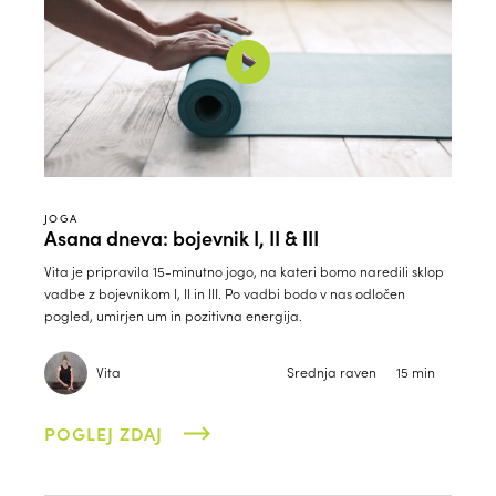
JOGA
Asana dneva: bojevnik I, II & III
Vita je pripravila 15-minutno jogo, na kateri bomo naredili sklop
vadbe z bojevnikom I, II in III. Po vadbi bodo v nas odločen
pogled, umirjen um in pozitivna energija.
Vita
Srednja raven
15 min
POGLEJ ZDAJ