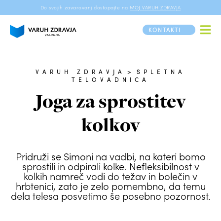
Do svojih zavarovanj dostopajte na
MOJ VARUH ZDRAVJA
KONTAKTI
VARUH ZDRAVJA
>
SPLETNA
TELOVADNICA
Joga za sprostitev
kolkov
Pridruži se Simoni na vadbi, na kateri bomo
sprostili in odpirali kolke. Nefleksibilnost v
kolkih namreč vodi do težav in bolečin v
hrbtenici, zato je zelo pomembno, da temu
dela telesa posvetimo še posebno pozornost.