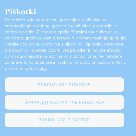
Piškotki
POSLOVALNICE
SKLENI PREK SPLETA
Na našem spletnem mestu uporabljamo piškotke za
zagotavljanje sodobne uporabniške izkušnje, promocijo in
O ZAVAROVALNICI
KONTAKTI
statistiko obiska. Z izborom opcije "Sprejmi vse piškotke" se
strinjate z uporabo vseh piškotkov. V primeru nestrinjanja lahko
PRIJAVI ŠKODO
POGOSTA VPRAŠANJA
uredite podrobne nastavitve s klikom na "Upravljaj nastavitve
piškotkov" ali izberete "Zavrni vse piškotke" in naloženi bodo
samo nujni piškotki, vendar se vam zaradi omejitev nekatere
Vsebine (ISSN 1581-372X)
Varstvo osebnih podatkov
zanimive funkcionalnosti in vsebine ne bodo prikazovale. Več o
piškotkih najdete
tukaj
.
Pritožbeni postopki
Piškotki
SPREJMI VSE PIŠKOTKE
Prijava kršitev
Pravna obvestila
UPRAVLJAJ NASTAVITVE PIŠKOTKOV
ZAVRNI VSE PIŠKOTKE
SPLETNA STRAN BY FUTURA