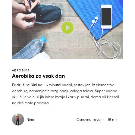
AEROBIKA
Aerobika za vsak dan
Pridruži se Nini na 15-minutni vadbi, sestavljeni iz elementov
aerobike, namenjenih razgibanju celega telesa. Super vadba
vključuje vaje, ki jih lahko izvajaš kar v pisarni, doma ali kjerkoli
najdeš malo prostora.
Nina
Osnovna raven
15 min