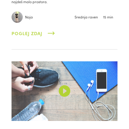
najdeš malo prostora.
Naja
Srednja raven
15 min
POGLEJ ZDAJ