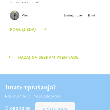
tudi nekaj vaj za moč.
Mira
Srednja raven
15 min
POGLEJ ZDAJ
NAZAJ NA SEZNAM VSEH VADB
Imate vprašanja?
Naši svetovalci imajo odgovore.
080 20 60
PIŠITE NAM