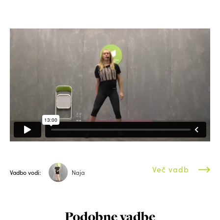
Več vadb
Vadbo vodi:
Naja
Podobne vadbe