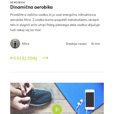
AEROBIKA
Dinamična aerobika
Privoščite si odlično vadbo, ki jo vodi energična inštruktorica
aerobike Mira. Z vadbo bomo pospešili metabolizem, okrepili
telo in dvignili srčni utrip! Poleg plesnega dela vadba vključuje
tudi nekaj vaj za moč.
Mira
Srednja raven
15 min
POGLEJ ZDAJ