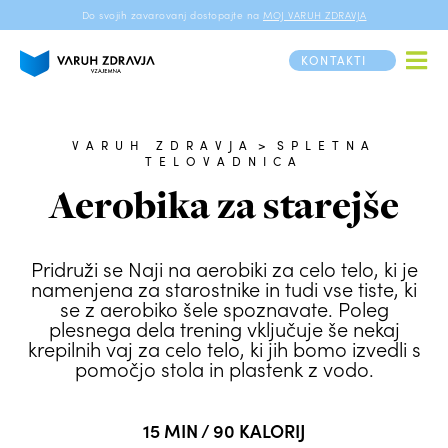
Do svojih zavarovanj dostopajte na
MOJ VARUH ZDRAVJA
KONTAKTI
VARUH ZDRAVJA
>
SPLETNA
TELOVADNICA
Aerobika za starejše
Pridruži se Naji na aerobiki za celo telo, ki je
namenjena za starostnike in tudi vse tiste, ki
se z aerobiko šele spoznavate. Poleg
plesnega dela trening vključuje še nekaj
krepilnih vaj za celo telo, ki jih bomo izvedli s
pomočjo stola in plastenk z vodo.
15 MIN / 90 KALORIJ