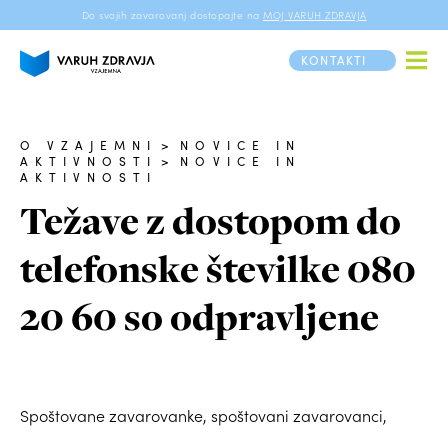
Do svojih zavarovanj dostopajte na
MOJ VARUH ZDRAVJA
KONTAKTI
O VZAJEMNI
>
NOVICE IN
AKTIVNOSTI
>
NOVICE IN
AKTIVNOSTI
Težave z dostopom do
telefonske številke 080
20 60 so odpravljene
Spoštovane zavarovanke, spoštovani zavarovanci,