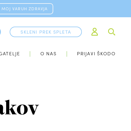
MOJ VARUH ZDRAVJA
SKLENI PREK SPLETA
GATELJE
O NAS
PRIJAVI ŠKODO
akov