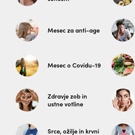
Mesec za anti-age
Mesec o Covidu-19
Zdravje zob in
ustne votline
Srce, ožilje in krvni