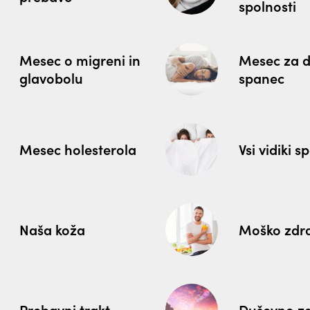
spolnosti
Mesec o migreni in
Mesec za 
glavobolu
spanec
Mesec holesterola
Vsi vidiki s
Naša koža
Moško zdr
Prebavni trakt
Duševno zd