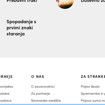
Spopadanje s
prvimi znaki
staranja
DRAVJE
O NAS
ZA STRANK
kovnjakov
O zavarovalnici
Prijavi škodo
estobe
Za partnerje
Spremembe in p
ovadnica
Novinarsko središče
Prijava suma n