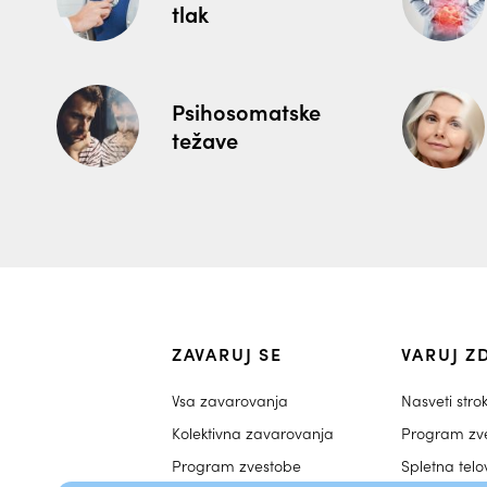
tlak
Psihosomatske
težave
ZAVARUJ SE
VARUJ Z
Vsa zavarovanja
Nasveti stro
Kolektivna zavarovanja
Program zv
Program zvestobe
Spletna tel