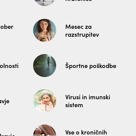
dober
Mesec za
razstrupitev
polnosti
Športne poškodbe
Virusi in imunski
avje
sistem
Vse o kroničnih
ravje