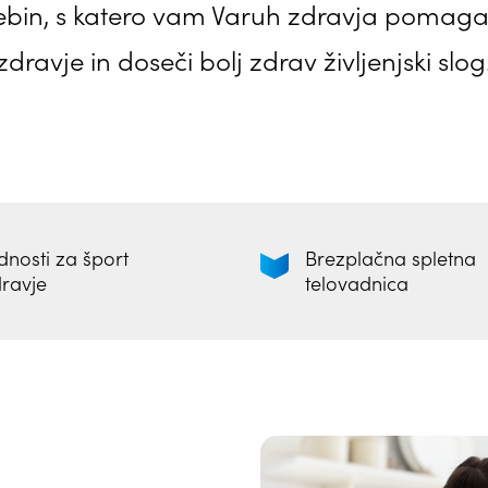
ebin, s katero vam Varuh zdravja pomaga 
zdravje in doseči bolj zdrav življenjski slog
nosti za šport
Brezplačna spletna
dravje
telovadnica