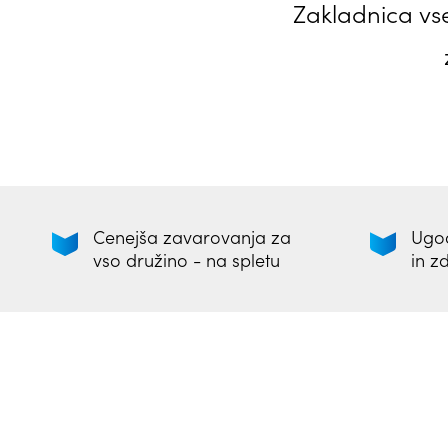
Zakladnica vs
Cenejša zavarovanja za
Ugod
vso družino - na spletu
in z