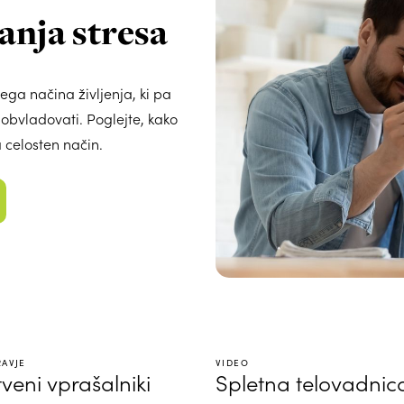
nja stresa
ega načina življenja, ki pa
obvladovati. Poglejte, kako
 celosten način.
RAVJE
VIDEO
veni vprašalniki
Spletna telovadnic